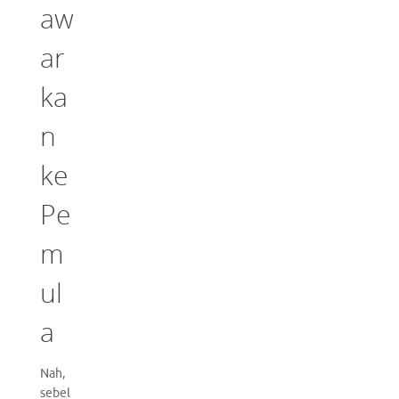
aw
ar
ka
n
ke
Pe
m
ul
a
Nah,
sebel