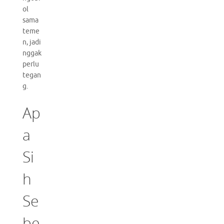
ol
sama
teme
n, jadi
nggak
perlu
tegan
g.
Ap
a
Si
h
Se
be