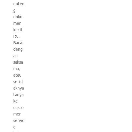
enten
g
doku
men
kecil
itu.
Baca
deng
an
saksa
ma,
atau
setid
aknya
tanya
ke
custo
mer
servic
e