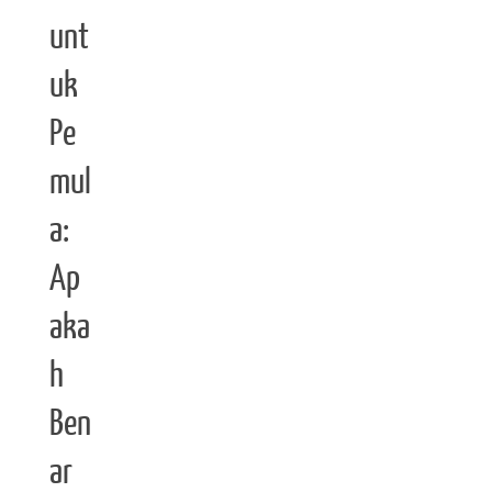
unt
uk
Pe
mul
a:
Ap
aka
h
Ben
ar