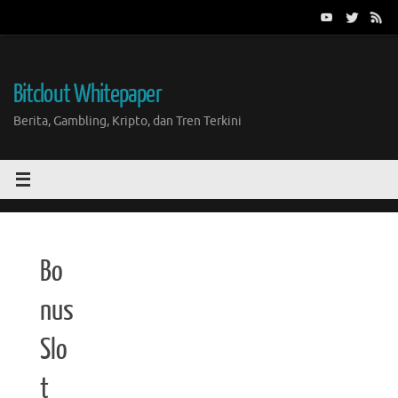
Skip
to
content
Bitclout Whitepaper
Berita, Gambling, Kripto, dan Tren Terkini
Bo
nus
Slo
t