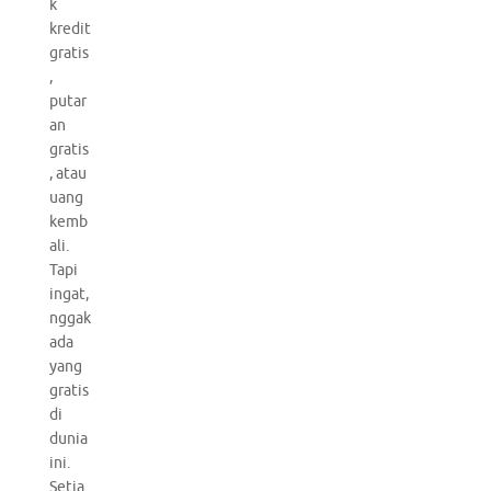
k
kredit
gratis
,
putar
an
gratis
, atau
uang
kemb
ali.
Tapi
ingat,
nggak
ada
yang
gratis
di
dunia
ini.
Setia