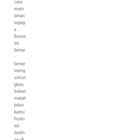
cara
main
aman
supay
a
bonus
ini
benar
-
benar
meng
untun
gkan,
bukan
malah
bikin
kamu
frustr
asi.
Soaln
ya, di