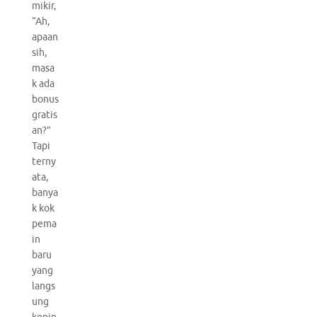
mikir,
“Ah,
apaan
sih,
masa
k ada
bonus
gratis
an?”
Tapi
terny
ata,
banya
k kok
pema
in
baru
yang
langs
ung