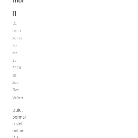
n
Louis
Jones
Mei
20,
2026
Judi
Slot
Online
Dulu,
bermai
n slot
online
itu