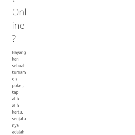
Onl
ine
?
Bayang
kan
sebuah
turnam
en
poker,
tapi
alih-
alih
kartu,
senjata
nya
adalah