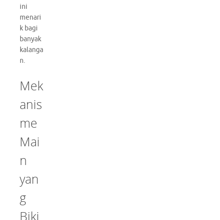
ini
menari
k bagi
banyak
kalanga
n.
Mek
anis
me
Mai
n
yan
g
Biki