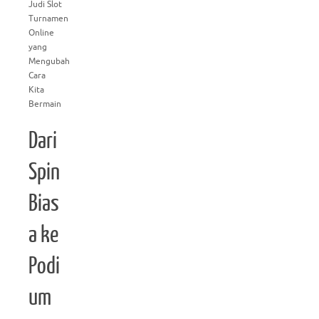
Judi Slot
Turnamen
Online
yang
Mengubah
Cara
Kita
Bermain
Dari
Spin
Bias
a ke
Podi
um