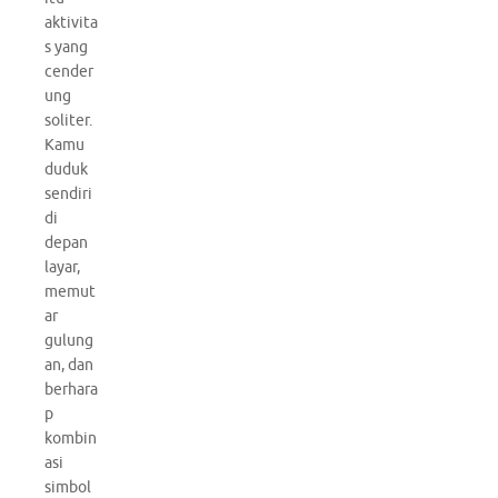
aktivita
s yang
cender
ung
soliter.
Kamu
duduk
sendiri
di
depan
layar,
memut
ar
gulung
an, dan
berhara
p
kombin
asi
simbol