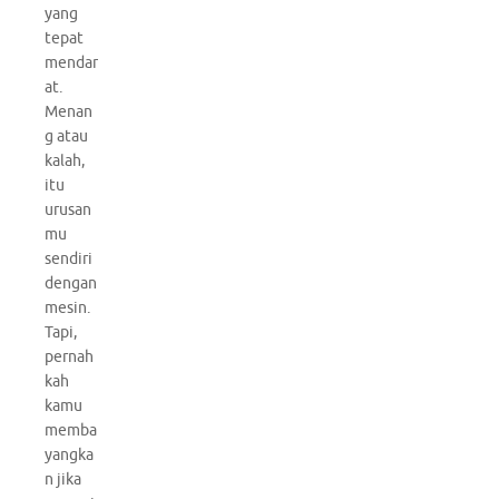
yang
tepat
mendar
at.
Menan
g atau
kalah,
itu
urusan
mu
sendiri
dengan
mesin.
Tapi,
pernah
kah
kamu
memba
yangka
n jika