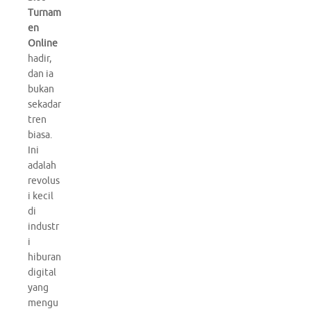
Turnam
en
Online
hadir,
dan ia
bukan
sekadar
tren
biasa.
Ini
adalah
revolus
i kecil
di
industr
i
hiburan
digital
yang
mengu