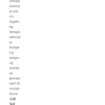
sensasi
memut
ar slot
itu
digabu
ng
dengan
adrenal
in
kompe
tisi
langsu
ng
melaw
an
pemain
lain? Di
situlah
dunia
Judi
Slot