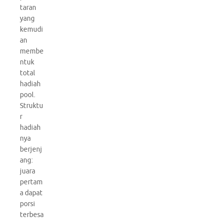
taran
yang
kemudi
an
membe
ntuk
total
hadiah
pool.
Struktu
r
hadiah
nya
berjenj
ang:
juara
pertam
a dapat
porsi
terbesa