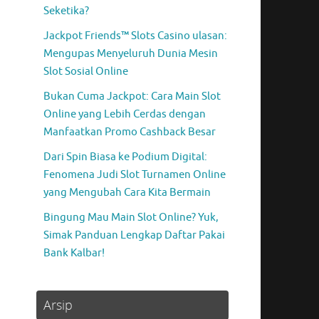
Seketika?
Jackpot Friends™ Slots Casino ulasan:
Mengupas Menyeluruh Dunia Mesin
Slot Sosial Online
Bukan Cuma Jackpot: Cara Main Slot
Online yang Lebih Cerdas dengan
Manfaatkan Promo Cashback Besar
Dari Spin Biasa ke Podium Digital:
Fenomena Judi Slot Turnamen Online
yang Mengubah Cara Kita Bermain
Bingung Mau Main Slot Online? Yuk,
Simak Panduan Lengkap Daftar Pakai
Bank Kalbar!
Arsip