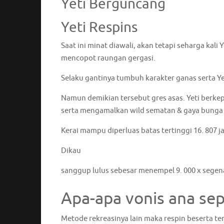
Yeti Berguncang
Yeti Respins
Saat ini minat diawali, akan tetapi seharga kali
mencopot raungan gergasi.
Selaku gantinya tumbuh karakter ganas serta Ye
Namun demikian tersebut gres asas. Yeti berk
serta mengamalkan wild sematan & gaya bunga
Kerai mampu diperluas batas tertinggi 16. 807 ja
Dikau
sanggup lulus sebesar menempel 9. 000 x segena
Apa-apa vonis ana sepu
Metode rekreasinya lain maka respin beserta t