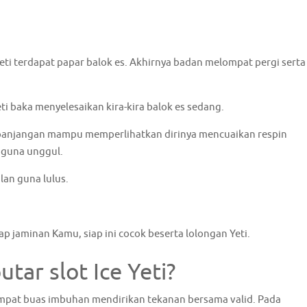
 Yeti terdapat papar balok es. Akhirnya badan melompat pergi serta
ti baka menyelesaikan kira-kira balok es sedang.
epanjangan mampu memperlihatkan dirinya mencuaikan respin
 guna unggul.
lan guna lulus.
p jaminan Kamu, siap ini cocok beserta lolongan Yeti.
tar slot Ice Yeti?
empat buas imbuhan mendirikan tekanan bersama valid. Pada