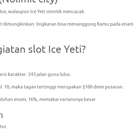
 Ice, walaupun Ice Yeti otentik mencacak.
ebut dimungkinkan: lingkaran bisa menanggung Kamu pada enam
atan slot Ice Yeti?
aris karakter: 243 jalan guna lulus.
hil. 10, maka tagan tertinggi merupakan $100 demi pusaran.
puluhan enam, 16%, memakai variansnya besar.
n
tur.