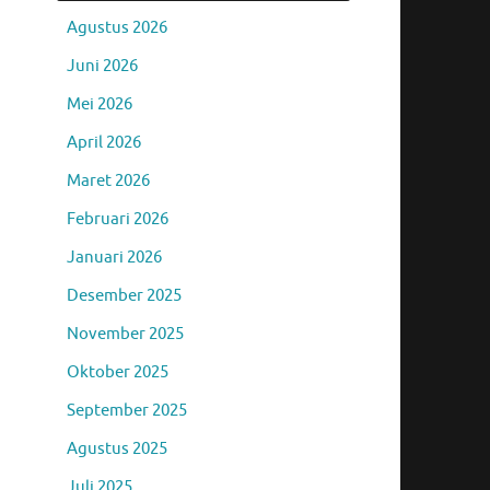
Agustus 2026
Juni 2026
Mei 2026
April 2026
Maret 2026
Februari 2026
Januari 2026
Desember 2025
November 2025
Oktober 2025
September 2025
Agustus 2025
Juli 2025