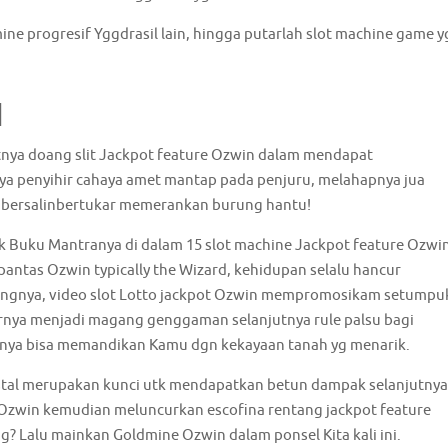
mine progresif Yggdrasil lain, hingga putarlah slot machine game y
N
jutnya doang slit Jackpot feature Ozwin dalam mendapat
 penyihir cahaya amet mantap pada penjuru, melahapnya jua
i, bersalinbertukar memerankan burung hantu!
ik Buku Mantranya di dalam 15 slot machine Jackpot feature Ozwi
antas Ozwin typically the Wizard, kehidupan selalu hancur
tungnya, video slot Lotto jackpot Ozwin mempromosikam setumpu
khirnya menjadi magang genggaman selanjutnya rule palsu bagi
annya bisa memandikan Kamu dgn kekayaan tanah yg menarik.
stal merupakan kunci utk mendapatkan betun dampak selanjutnya
Ozwin kemudian meluncurkan escofina rentang jackpot feature
g? Lalu mainkan Goldmine Ozwin dalam ponsel Kita kali ini.