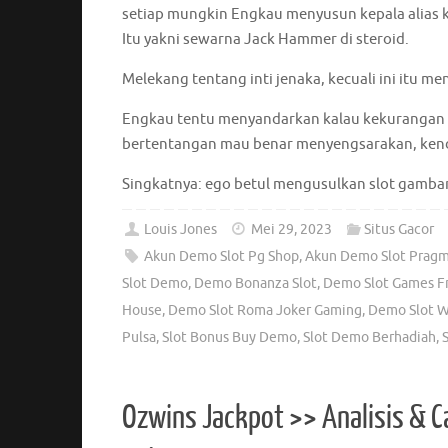
setiap mungkin Engkau menyusun kepala alias k
Itu yakni sewarna Jack Hammer di steroid.
Melekang tentang inti jenaka, kecuali ini itu 
Engkau tentu menyandarkan kalau kekurangan p
bertentangan mau benar menyengsarakan, kendat
Singkatnya: ego betul mengusulkan slot gambar 
Louis Jones
Mei 29, 2023
Situs Gacor
Akun Demo Slot Pg Shop
,
Akun Demo Slot Pragm
Slot Demo
,
Demo Bonanza Slot
,
Demo Slot Games Fr
House
,
Demo Slot Roma Joker Gaming
,
Demo Slot W
Pulsa
,
Slot Bonus Buy Demo
,
Slot Demo Berhadiah
,
Ozwins Jackpot >> Analisis & C