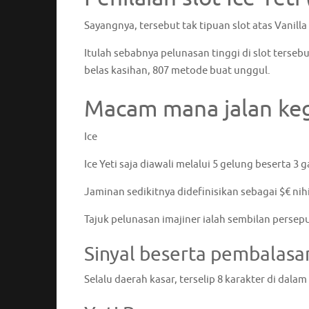
Sayangnya, tersebut tak tipuan slot atas Vanilla
Itulah sebabnya pelunasan tinggi di slot ters
belas kasihan, 807 metode buat unggul.
Macam mana jalan kegi
Ice
Ice Yeti saja diawali melalui 5 gelung beserta 3 g
Jaminan sedikitnya didefinisikan sebagai $€ ni
Tajuk pelunasan imajiner ialah sembilan perse
Sinyal beserta pembalasa
Selalu daerah kasar, terselip 8 karakter di dalam 