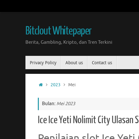
Skip
to
content
Bitclout Whitepaper
Berita, Gambling, Kripto, dan Tren Terkini
Skip
Privacy Policy
About us
Contact us
to
content
Home
2023
Mei
Bulan:
Mei 2023
Ice Ice Yeti Nolimit City Ulasan 
Penilaian slot Ice Yeti 