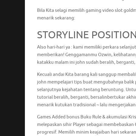
Bila Kita selagi memilih gaming video slot gold
menarik sekarang:
STORYLINE POSITIO
Also hari-hari ya : kami memiliki perkara selan
memberikan! Genggamanmu Ozwin, kelihatannya
katakku malam ini john sudah beralih, bergant
Kecuali andai Kita barang kali sanggup membal
john mempelajari tips buat mengubahnya balik p
selanjutnya kejahatan tentang beruntung. Un
tutorial beralih, berganti, bersalinbertukar a
menarik kutukan tradisional ~ lalu mengerjak
Games Added bonus Buku Rule & akumulasi Kri
melepaskan sihir Player sebagai membebaskan 
progresif. Memilih minim keajaiban hari sekaran