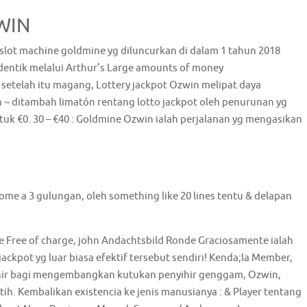
WIN
lot machine goldmine yg diluncurkan di dalam 1 tahun 2018
identik melalui Arthur’s Large amounts of money
setelah itu magang, Lottery jackpot Ozwin melipat daya
 ~ ditambah limatón rentang lotto jackpot oleh penurunan yg
ntuk €0. 30 – €40 : Goldmine Ozwin ialah perjalanan yg mengasikan
me a 3 gulungan, oleh something like 20 lines tentu & delapan
e Free of charge, john Andachtsbild Ronde Graciosamente ialah
ackpot yg luar biasa efektif tersebut sendiri! Kenda;la Member,
ihir bagi mengembangkan kutukan penyihir genggam, Ozwin,
h. Kembalikan existencia ke jenis manusianya : & Player tentang