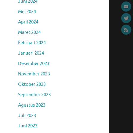
Juni 2024
Mei 2024
April 2024
Maret 2024
Februari 2024
Januari 2024
Desember 2023
November 2023
Oktober 2023
September 2023
Agustus 2023
Juli 2023
Juni 2023