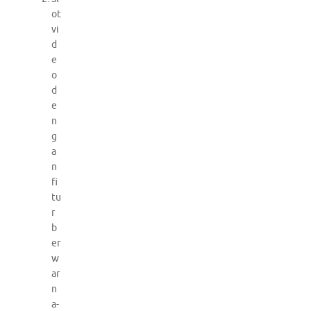
ot
vi
d
e
o
d
e
n
g
a
n
fi
tu
r
b
er
w
ar
n
a-