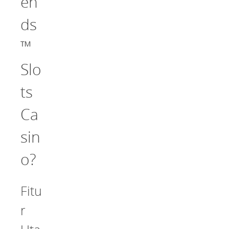
en
ds
™
Slo
ts
Ca
sin
o?
Fitu
r