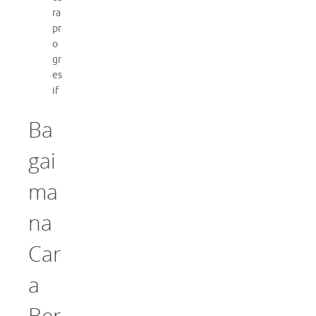
ra
pr
o
gr
es
if
Ba
gai
ma
na
Car
a
Ber