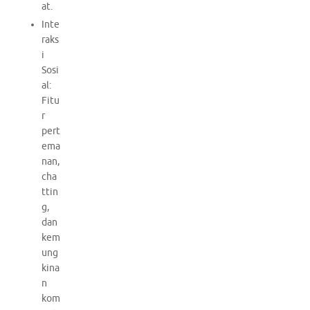
at.
Inte
raks
i
Sosi
al:
Fitu
r
pert
ema
nan,
cha
ttin
g,
dan
kem
ung
kina
n
kom