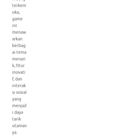
terkem
uka,
game
ini
menaw
arkan
berbag
ai tema
menari
k, fitur
inovati
f, dan
interak
si sosial
yang
menjad
i daya
tarik
utaman
ya.