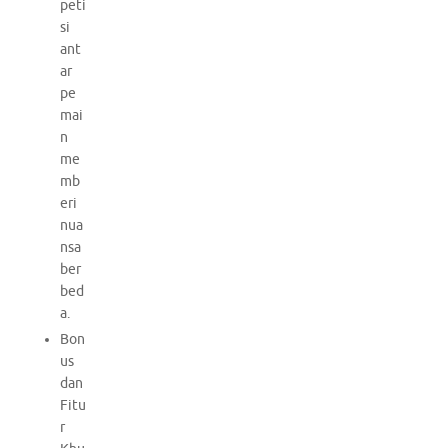
peti
si
ant
ar
pe
mai
n
me
mb
eri
nua
nsa
ber
bed
a.
Bon
us
dan
Fitu
r