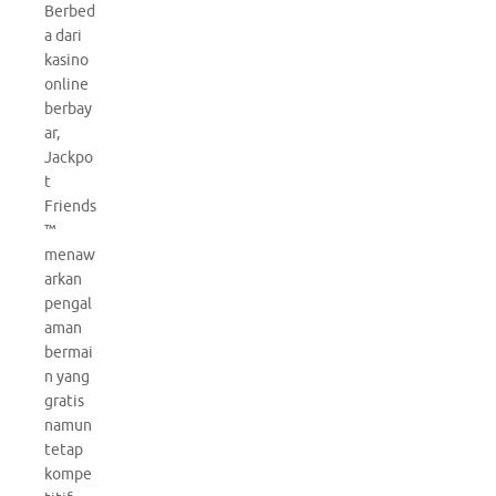
Berbed
a dari
kasino
online
berbay
ar,
Jackpo
t
Friends
™
menaw
arkan
pengal
aman
bermai
n yang
gratis
namun
tetap
kompe