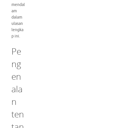
mendal
am
dalam
ulasan
lengka
p ini.
Pe
ng
en
ala
n
ten
tan