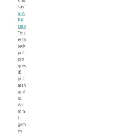
Khu
sus:
STA
RX
O88
Ters
edia
jack
pot
pro
gres
if,
put
aran
grat
is,
dan
min
i-
gam
es