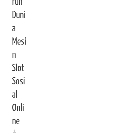
ruh
Duni
a
Mesi
n
Slot
Sosi
al
Onli
ne