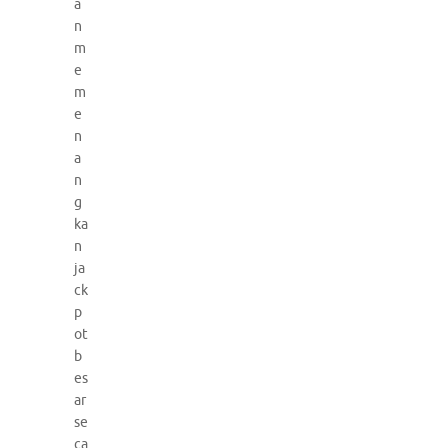
a
n
m
e
m
e
n
a
n
g
ka
n
ja
ck
p
ot
b
es
ar
se
ca