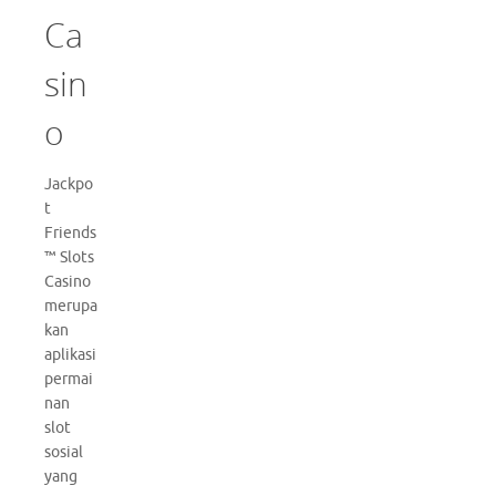
Ca
sin
o
Jackpo
t
Friends
™ Slots
Casino
merupa
kan
aplikasi
permai
nan
slot
sosial
yang