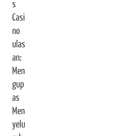
s
Casi
no
ulas
an:
Men
gup
as
Men
yelu