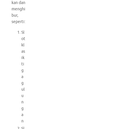
kan dan
menghi
bur,
seperti:
Sl
ot
kl
as
ik
ti
g
a
g
ul
u
n
g
a
n
Sl