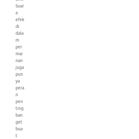
Suar
a
efek
di
dala
m
per
mai
nan
juga
pun
ya
pera
n
pen
ting
ban
get
bua
t