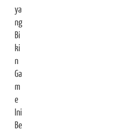
ya
ng
Bi
ki
n
Ga
m
e
Ini
Be