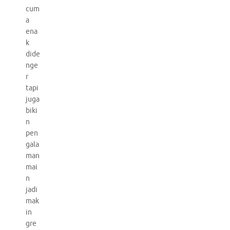
cum
a
ena
k
dide
nge
r
tapi
juga
biki
n
pen
gala
man
mai
n
jadi
mak
in
gre