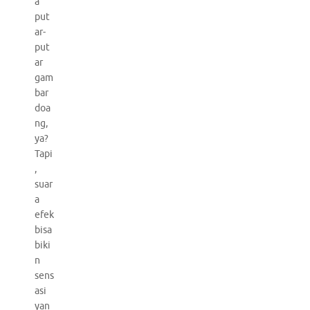
a
put
ar-
put
ar
gam
bar
doa
ng,
ya?
Tapi
,
suar
a
efek
bisa
biki
n
sens
asi
yan