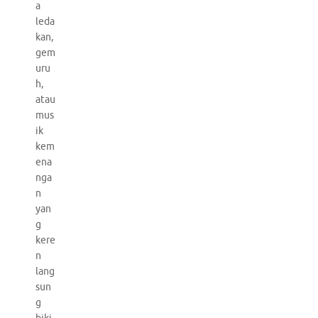
a
leda
kan,
gem
uru
h,
atau
mus
ik
kem
ena
nga
n
yan
g
kere
n
lang
sun
g