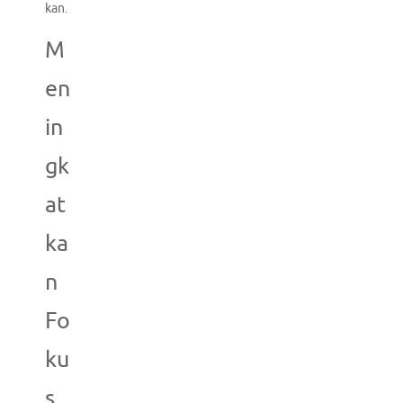
kan.
M
en
in
gk
at
ka
n
Fo
ku
s