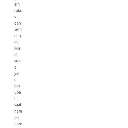
ain
foku
s
dan
sem
ang
at.
Mis
al,
suar
a
yan
g
ber
uba
h
saat
ham
pir
men