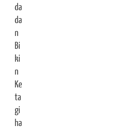
da
da
n
Bi
ki
n
Ke
ta
gi
ha