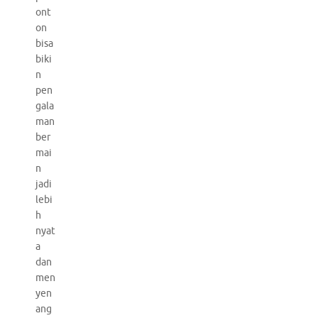
ont
on
bisa
biki
n
pen
gala
man
ber
mai
n
jadi
lebi
h
nyat
a
dan
men
yen
ang