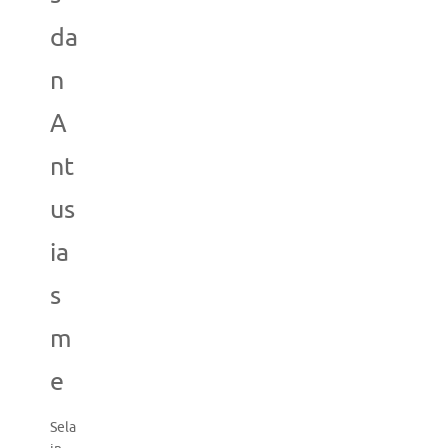
da
n
A
nt
us
ia
s
m
e
Sela