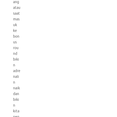
ang
atau
saat
mas
uk
ke
bon
us
rou
nd
biki
n
adre
nali
n
naik
dan
biki
n
kita
pen