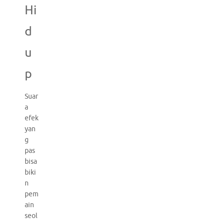
Hi
d
u
p
Suar
a
efek
yan
g
pas
bisa
biki
n
pem
ain
seol