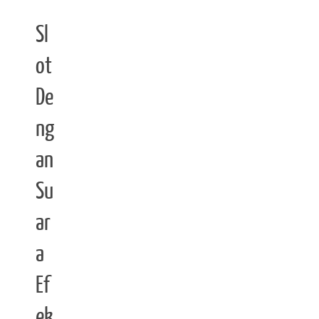
Sl
ot
De
ng
an
Su
ar
a
Ef
ek