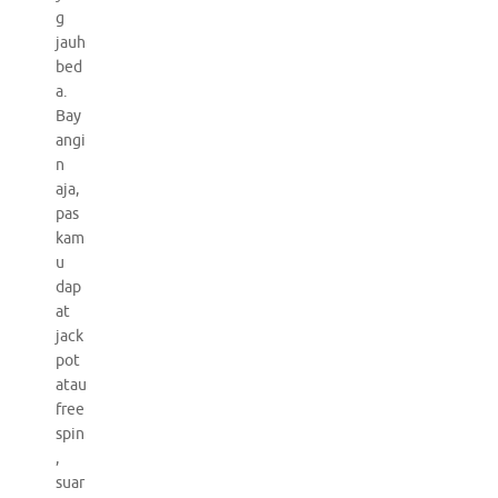
g
jauh
bed
a.
Bay
angi
n
aja,
pas
kam
u
dap
at
jack
pot
atau
free
spin
,
suar