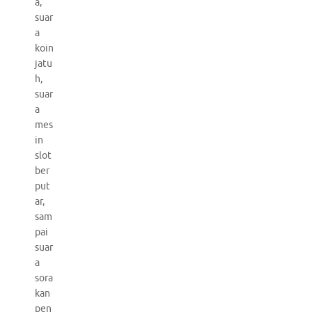
a,
suar
a
koin
jatu
h,
suar
a
mes
in
slot
ber
put
ar,
sam
pai
suar
a
sora
kan
pen