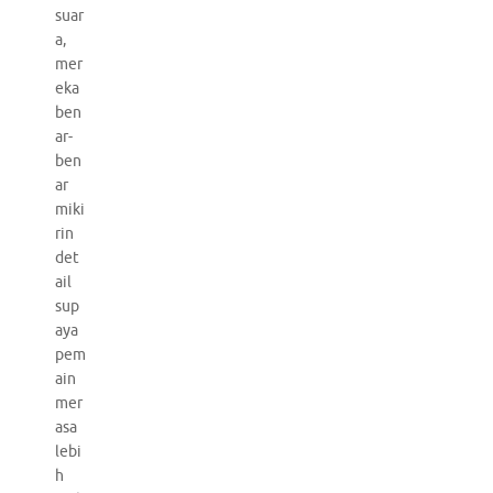
suar
a,
mer
eka
ben
ar-
ben
ar
miki
rin
det
ail
sup
aya
pem
ain
mer
asa
lebi
h