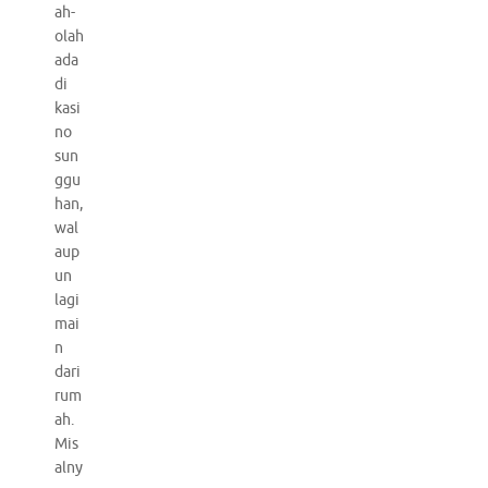
ah-
olah
ada
di
kasi
no
sun
ggu
han,
wal
aup
un
lagi
mai
n
dari
rum
ah.
Mis
alny