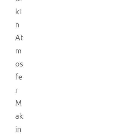
ki
n
At
m
os
fe
r
M
ak
in