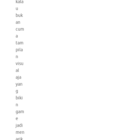
kala
u
buk
an
cum
a
tam
pila
n
visu
al
aja
yan
g
biki
n
gam
e
jadi
men
arik.