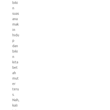
biki
n
suas
ana
mak
in
hidu
p
dan
biki
n
kita
bet
ah
mut
er
teru
s.
Nah,
kali