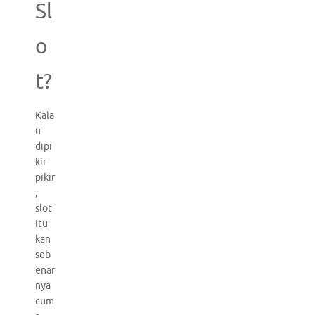
Sl
o
t?
Kala
u
dipi
kir-
pikir
,
slot
itu
kan
seb
enar
nya
cum