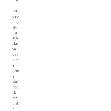
biki
n
hati
deg-
deg
an.
Itu
seb
abn
ya
dev
elop
er
gam
e
slot
ngg
ak
asal
biki
n