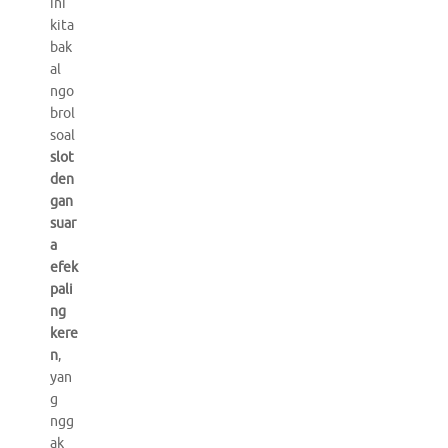
ini
kita
bak
al
ngo
brol
soal
slot
den
gan
suar
a
efek
pali
ng
kere
n
,
yan
g
ngg
ak