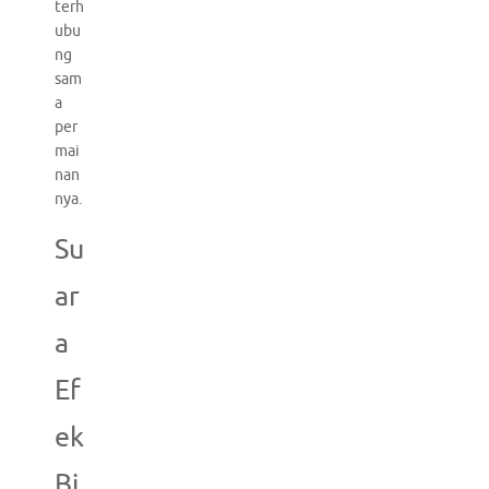
terh
ubu
ng
sam
a
per
mai
nan
nya.
Su
ar
a
Ef
ek
Bi