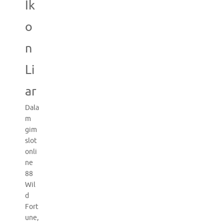
Ik
o
n
Li
ar
Dala
m
gim
slot
onli
ne
88
Wil
d
Fort
une,