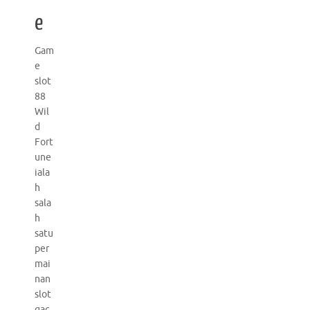
e
Gam
e
slot
88
Wil
d
Fort
une
iala
h
sala
h
satu
per
mai
nan
slot
gac