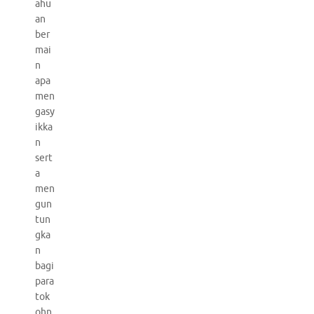
ahu
an
ber
mai
n
apa
men
gasy
ikka
n
sert
a
men
gun
tun
gka
n
bagi
para
tok
ohn