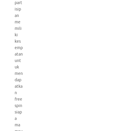
part
isip
an
me
mili
ki
kes
emp
atan
unt
uk
men
dap
atka
n
free
spin
siap
a
ma