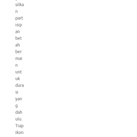
silka
n
part
isip
an
bet
ah
ber
mai
n
unt
uk
dura
si
yan
g
dah
ulu.
Tiap
ikon