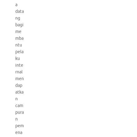
a
data
ng
bagi
me
mba
ntu
pela
ku
inte
rnal
men
dap
atka
n
cam
pura
n
pem
ena