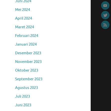
Juni 2024
Mei 2024
g
April 2024
Maret 2024
Februari 2024
Januari 2024
Desember 2023
November 2023
Oktober 2023
September 2023
Agustus 2023
Juli 2023
Juni 2023