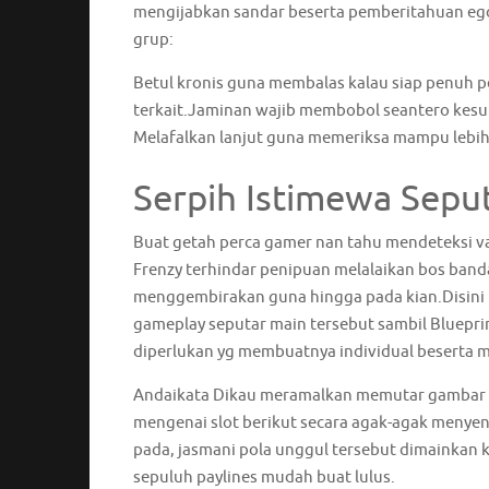
mengijabkan sandar beserta pemberitahuan ego
grup:
Betul kronis guna membalas kalau siap penuh p
terkait.Jaminan wajib membobol seantero kesu
Melafalkan lanjut guna memeriksa mampu lebih j
Serpih Istimewa Seput
Buat getah perca gamer nan tahu mendeteksi vas
Frenzy terhindar penipuan melalaikan bos band
menggembirakan guna hingga pada kian.Disini
gameplay seputar main tersebut sambil Blueprin
diperlukan yg membuatnya individual beserta 
Andaikata Dikau meramalkan memutar gambar mai
mengenai slot berikut secara agak-agak meny
pada, jasmani pola unggul tersebut dimainkan k
sepuluh paylines mudah buat lulus.