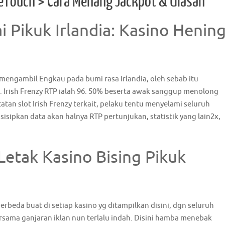
OneTouch > Cara Menang Jackpot & Ulasan
 Pikuk Irlandia: Kasino Henin
engambil Engkau pada bumi rasa Irlandia, oleh sebab itu
. Irish Frenzy RTP ialah 96. 50% beserta awak sanggup menolong
atan slot Irish Frenzy terkait, pelaku tentu menyelami seluruh
isisipkan data akan halnya RTP pertunjukan, statistik yang lain2x,
etak Kasino Bising Pikuk
beda buat di setiap kasino yg ditampilkan disini, dgn seluruh
rsama ganjaran iklan nun terlalu indah. Disini hamba menebak