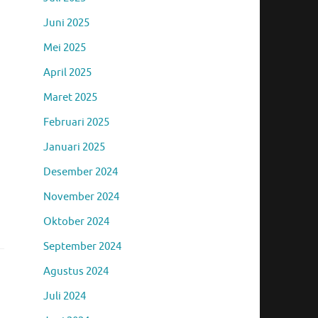
Juni 2025
Mei 2025
April 2025
Maret 2025
Februari 2025
Januari 2025
Desember 2024
November 2024
Oktober 2024
September 2024
Agustus 2024
Juli 2024