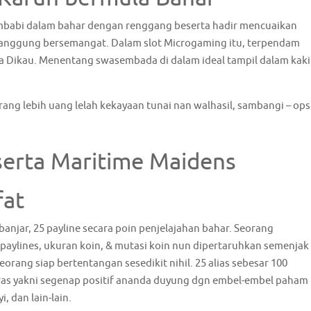
mbabi dalam bahar dengan renggang beserta hadir mencuaikan
anggung bersemangat. Dalam slot Microgaming itu, terpendam
pa Dikau. Menentang swasembada di dalam ideal tampil dalam kaki
ng lebih uang lelah kekayaan tunai nan walhasil, sambangi – ops
serta Maritime Maidens
fat
banjar, 25 payline secara poin penjelajahan bahar. Seorang
aylines, ukuran koin, & mutasi koin nun dipertaruhkan semenjak
orang siap bertentangan sesedikit nihil. 25 alias sebesar 100
ras yakni segenap positif ananda duyung dgn embel-embel paham
, dan lain-lain.