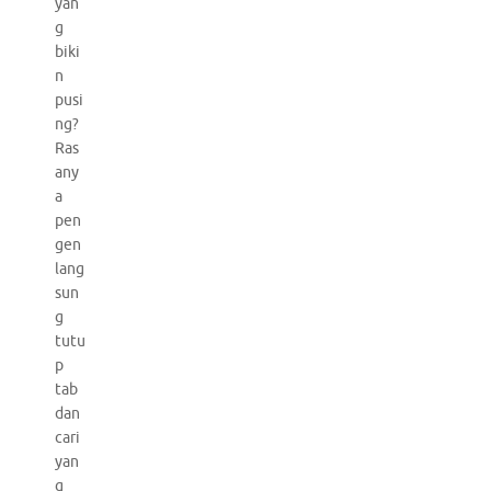
yan
g
biki
n
pusi
ng?
Ras
any
a
pen
gen
lang
sun
g
tutu
p
tab
dan
cari
yan
g