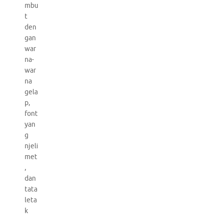
mbu
t
den
gan
war
na-
war
na
gela
p,
font
yan
g
njeli
met
,
dan
tata
leta
k