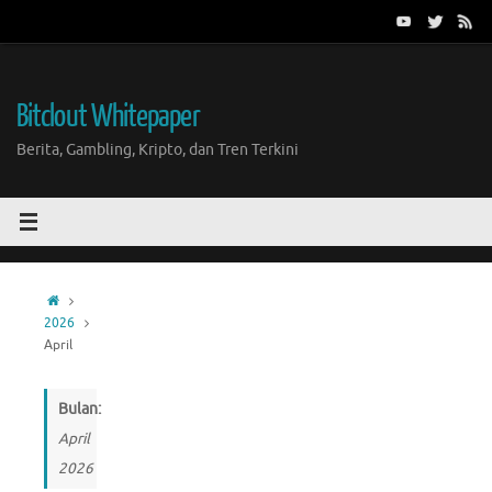
Skip
to
content
Bitclout Whitepaper
Berita, Gambling, Kripto, dan Tren Terkini
Home
2026
April
Bulan:
April
2026