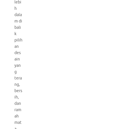
lebi
h
dala
m di
bali
k
pilih
an
des
ain
yan
g
tera
ng,
bers
ih,
dan
ram
ah
mat
a