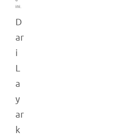
ini.
D
ar
i
L
a
y
ar
k