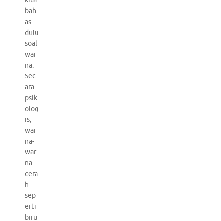
kita
bah
as
dulu
soal
war
na.
Sec
ara
psik
olog
is,
war
na-
war
na
cera
h
sep
erti
biru