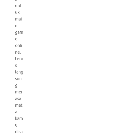
unt
uk
mai
n
gam
e
onli
ne,
teru
s
lang
sun
g
mer
asa
mat
a
kam
u
disa