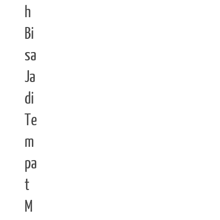
h
Bi
sa
Ja
di
Te
m
pa
t
M