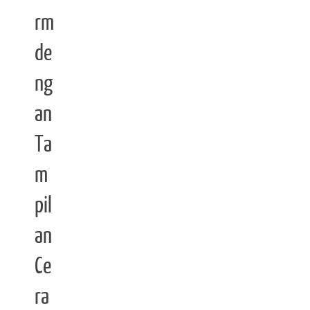
rm
de
ng
an
Ta
m
pil
an
Ce
ra