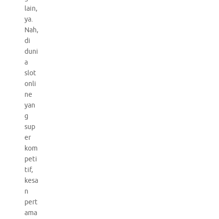
lain,
ya.
Nah,
di
duni
a
slot
onli
ne
yan
g
sup
er
kom
peti
tif,
kesa
n
pert
ama