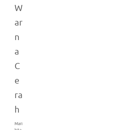
W
ar
n
a
C
e
ra
h
Mari