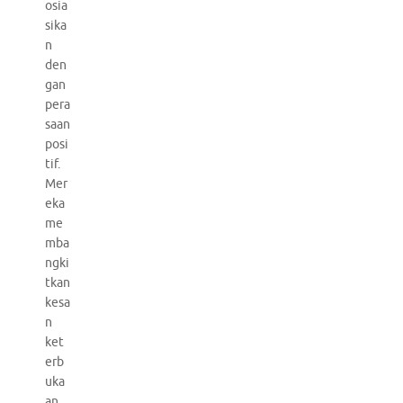
osia
sika
n
den
gan
pera
saan
posi
tif.
Mer
eka
me
mba
ngki
tkan
kesa
n
ket
erb
uka
an,