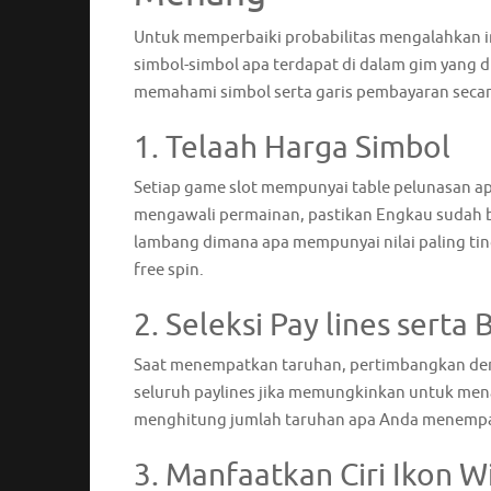
Untuk memperbaiki probabilitas mengalahkan in
simbol-simbol apa terdapat di dalam gim yang d
memahami simbol serta garis pembayaran secara 
1. Telaah Harga Simbol
Setiap game slot mempunyai table pelunasan ap
mengawali permainan, pastikan Engkau sudah 
lambang dimana apa mempunyai nilai paling tin
free spin.
2. Seleksi Pay lines serta 
Saat menempatkan taruhan, pertimbangkan deng
seluruh paylines jika memungkinkan untuk mena
menghitung jumlah taruhan apa Anda menemp
3. Manfaatkan Ciri Ikon W