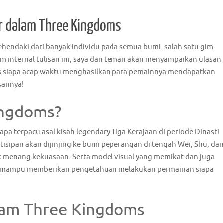
or dalam Three Kingdoms
ehendaki dari banyak individu pada semua bumi. salah satu gim
am internal tulisan ini, saya dan teman akan menyampaikan ulasan
 siapa acap waktu menghasilkan para pemainnya mendapatkan
sannya!
ingdoms?
pa terpacu asal kisah legendary Tiga Kerajaan di periode Dinasti
tisipan akan dijinjing ke bumi peperangan di tengah Wei, Shu, da
 menang kekuasaan. Serta model visual yang memikat dan juga
atu mampu memberikan pengetahuan melakukan permainan siapa
alam Three Kingdoms