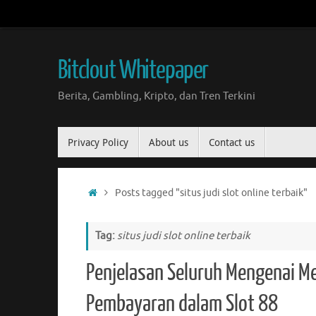
Skip
to
content
Bitclout Whitepaper
Berita, Gambling, Kripto, dan Tren Terkini
Skip
Privacy Policy
About us
Contact us
to
content
Home
Posts tagged "situs judi slot online terbaik"
Tag:
situs judi slot online terbaik
Penjelasan Seluruh Mengenai M
Pembayaran dalam Slot 88