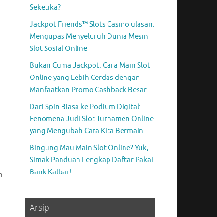
Seketika?
Jackpot Friends™ Slots Casino ulasan:
Mengupas Menyeluruh Dunia Mesin
Slot Sosial Online
Bukan Cuma Jackpot: Cara Main Slot
Online yang Lebih Cerdas dengan
Manfaatkan Promo Cashback Besar
Dari Spin Biasa ke Podium Digital:
Fenomena Judi Slot Turnamen Online
yang Mengubah Cara Kita Bermain
Bingung Mau Main Slot Online? Yuk,
Simak Panduan Lengkap Daftar Pakai
Bank Kalbar!
n
Arsip