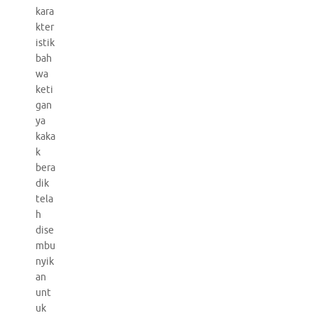
kara
kter
istik
bah
wa
keti
gan
ya
kaka
k
bera
dik
tela
h
dise
mbu
nyik
an
unt
uk