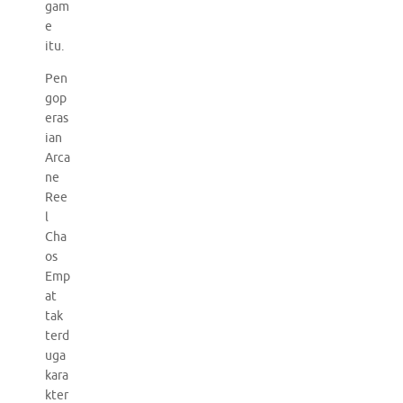
gam
e
itu.
Pen
gop
eras
ian
Arca
ne
Ree
l
Cha
os
Emp
at
tak
terd
uga
kara
kter