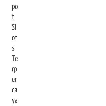
po
t
Sl
ot
s
Te
rp
er
ca
ya