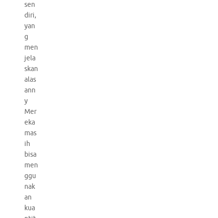
sen
diri,
yan
g
men
jela
skan
alas
ann
y
Mer
eka
mas
ih
bisa
men
ggu
nak
an
kua