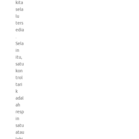
kita
sela
lu
ters
edia
.
Sela
in
itu,
satu
kon
trol
tari
k
adal
ah
resp
in
satu
atau