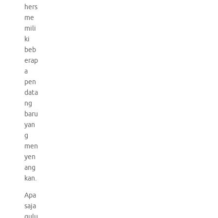
hers
me
mili
ki
beb
erap
a
pen
data
ng
baru
yan
g
men
yen
ang
kan.
Apa
saja
gulu