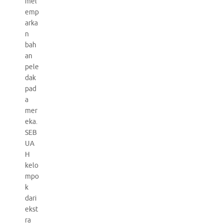
mel
emp
arka
n
bah
an
pele
dak
pad
a
mer
eka.
SEB
UA
H
kelo
mpo
k
dari
ekst
ra