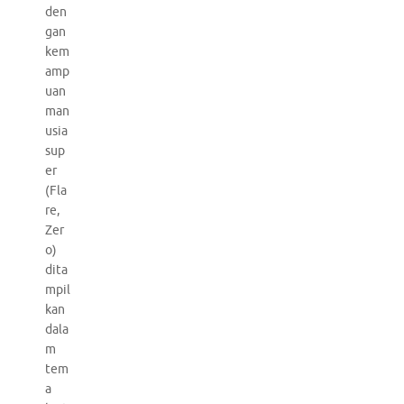
den
gan
kem
amp
uan
man
usia
sup
er
(Fla
re,
Zer
o)
dita
mpil
kan
dala
m
tem
a