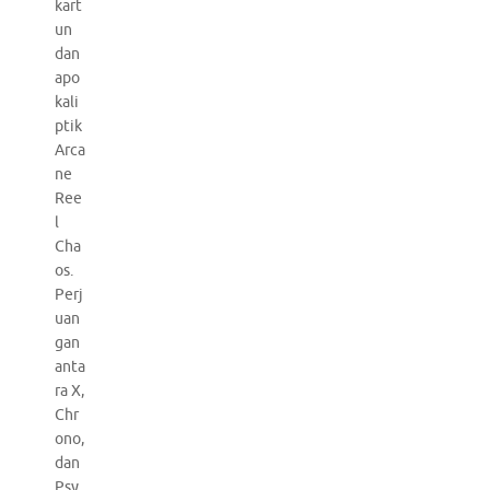
kart
un
dan
apo
kali
ptik
Arca
ne
Ree
l
Cha
os.
Perj
uan
gan
anta
ra X,
Chr
ono,
dan
Psy