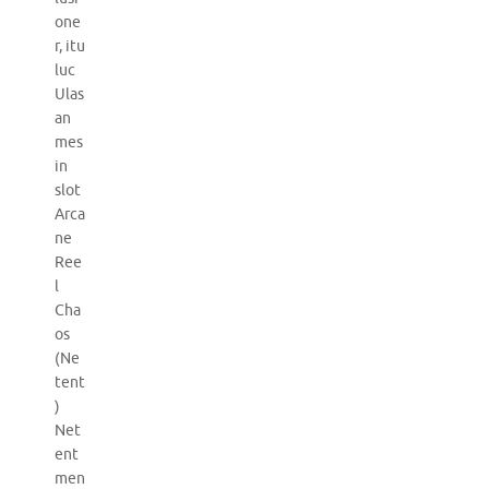
one
r, itu
luc
Ulas
an
mes
in
slot
Arca
ne
Ree
l
Cha
os
(Ne
tent
)
Net
ent
men