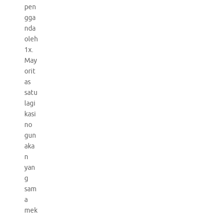
pen
gga
nda
oleh
1x.
May
orit
as
satu
lagi
kasi
no
gun
aka
n
yan
g
sam
a
mek