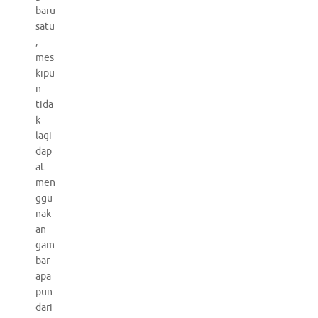
baru
satu
,
mes
kipu
n
tida
k
lagi
dap
at
men
ggu
nak
an
gam
bar
apa
pun
dari