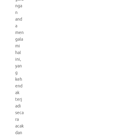
nga
n
and
a
men
gala
mi
hal
ini,
yan
g
keh
end
ak
terj
adi
seca
ra
acak
dan