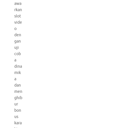
awa
rkan
slot
vide
o
den
gan
uji
cob
a
dina
mik
a
dan
men
ghib
ur
bon
us
kara