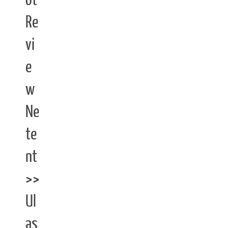
ot
Re
vi
e
w
Ne
te
nt
>>
Ul
as