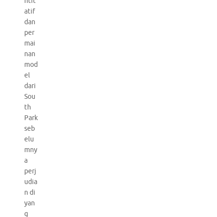
ntit
atif
dan
per
mai
nan
mod
el
dari
Sou
th
Park
seb
elu
mny
a
perj
udia
n di
yan
g