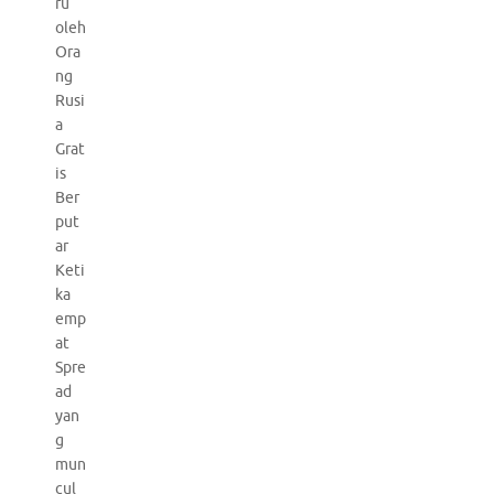
ru
oleh
Ora
ng
Rusi
a
Grat
is
Ber
put
ar
Keti
ka
emp
at
Spre
ad
yan
g
mun
cul