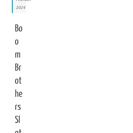
2024
Bo
o
m
Br
ot
he
rs
Sl