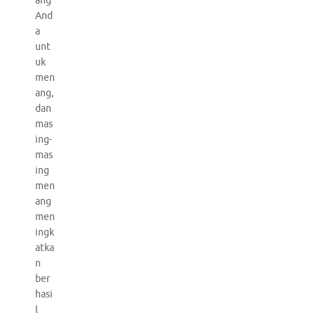
ang
And
a
unt
uk
men
ang,
dan
mas
ing-
mas
ing
men
ang
men
ingk
atka
n
ber
hasi
l