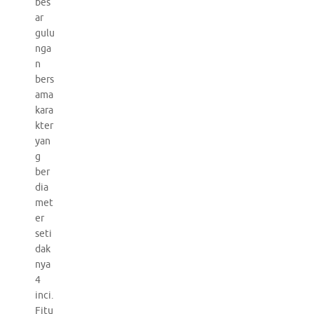
bes
ar
gulu
nga
n
bers
ama
kara
kter
yan
g
ber
dia
met
er
seti
dak
nya
4
inci.
Fitu