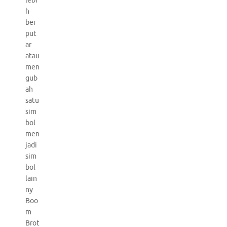
lebi
h
ber
put
ar
atau
men
gub
ah
satu
sim
bol
men
jadi
sim
bol
lain
ny
Boo
m
Brot