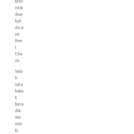
kter
istik
dise
but
Arca
ne
Ree
l
Cha
os.
Sala
h
satu
kaka
k
bera
dik
me
mili
ki