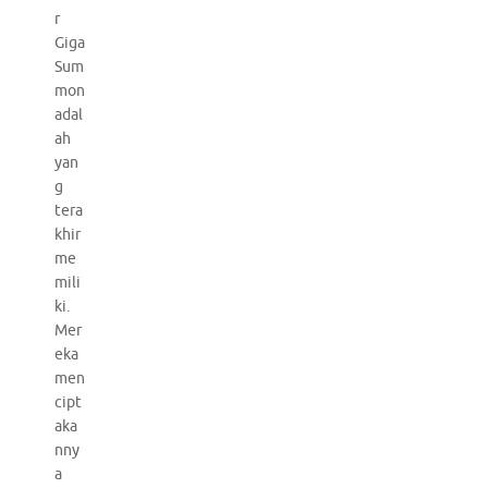
r
Giga
Sum
mon
adal
ah
yan
g
tera
khir
me
mili
ki.
Mer
eka
men
cipt
aka
nny
a