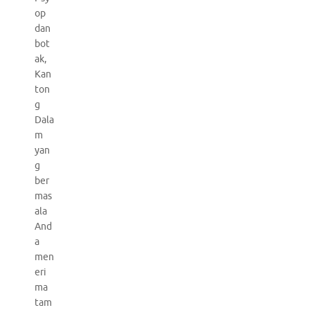
op
dan
bot
ak,
Kan
ton
g
Dala
m
yan
g
ber
mas
ala
And
a
men
eri
ma
tam