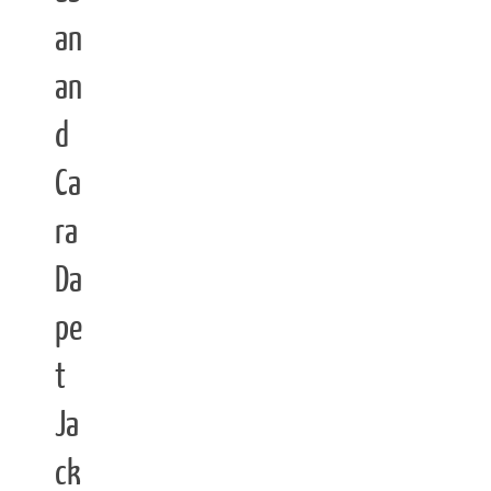
an
an
d
Ca
ra
Da
pe
t
Ja
ck