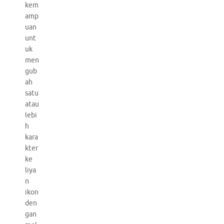
kem
amp
uan
unt
uk
men
gub
ah
satu
atau
lebi
h
kara
kter
ke
liya
n
ikon
den
gan