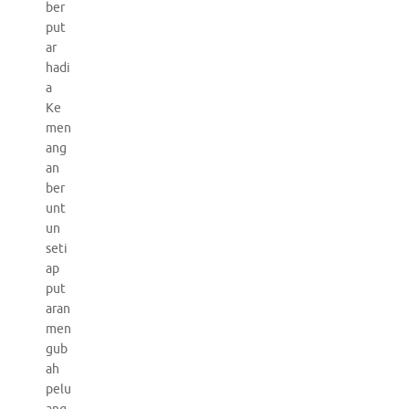
ber
put
ar
hadi
a
Ke
men
ang
an
ber
unt
un
seti
ap
put
aran
men
gub
ah
pelu