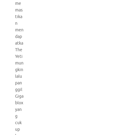
me
mas
tika
n
men
dap
atka
The
Yeti
mun
gkin
lalu
pan
ggil
Giga
blox
yan
g
cuk
up