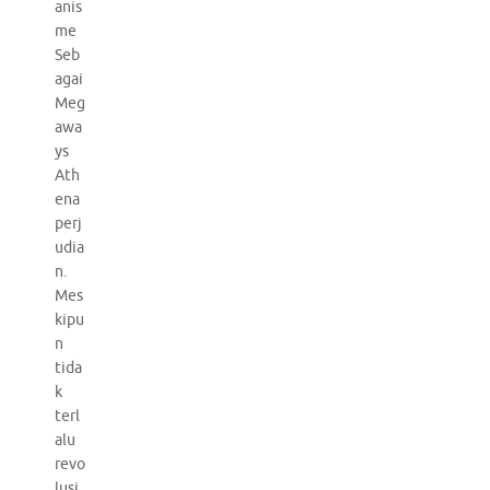
anis
me
Seb
agai
Meg
awa
ys
Ath
ena
perj
udia
n.
Mes
kipu
n
tida
k
terl
alu
revo
lusi