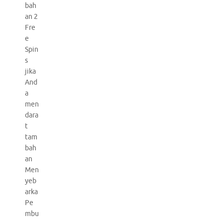
bah
an 2
Fre
e
Spin
s
jika
And
a
men
dara
t
tam
bah
an
Men
yeb
arka
Pe
mbu