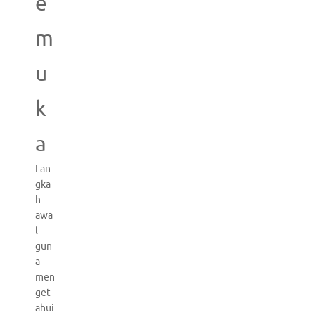
e
m
u
k
a
Lan
gka
h
awa
l
gun
a
men
get
ahui