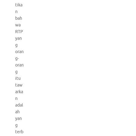
tika
n
bah
wa
RTP
yan
g
oran
g-
oran
g
itu
taw
arka
n
adal
ah
yan
g
terb