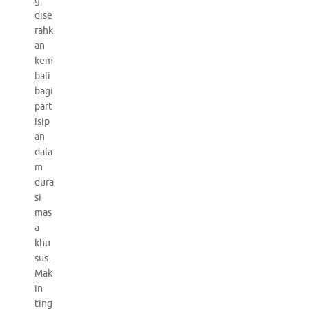
g
dise
rahk
an
kem
bali
bagi
part
isip
an
dala
m
dura
si
mas
a
khu
sus.
Mak
in
ting