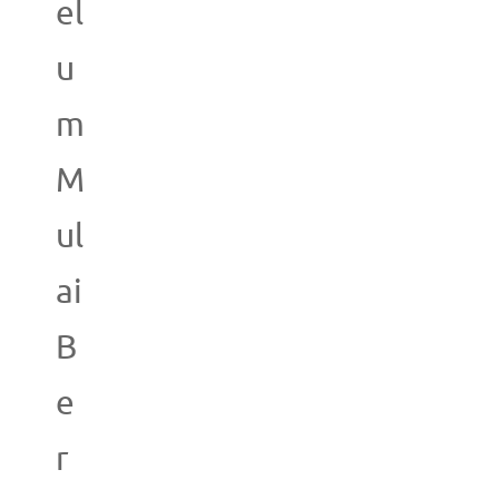
el
u
m
M
ul
ai
B
e
r