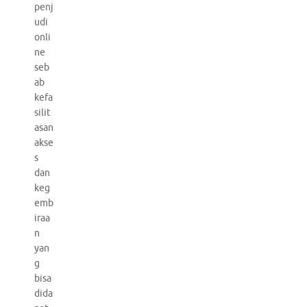
penj
udi
onli
ne
seb
ab
kefa
silit
asan
akse
s
dan
keg
emb
iraa
n
yan
g
bisa
dida