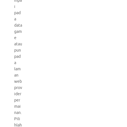
mpa
i
pad
a
data
gam
e
atau
pun
pad
a
lam
an
web
prov
ider
per
mai
nan.
Pili
hlah