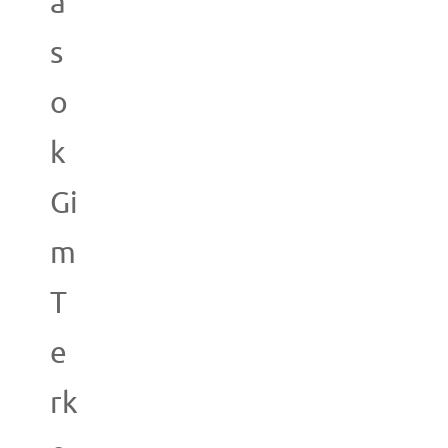
a
s
o
k
Gi
m
T
e
rk