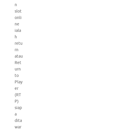
n
slot
onli
ne
iala
h
retu
rn
atau
Ret
urn
to
Play
er
(RT
P)
siap
a
dita
war