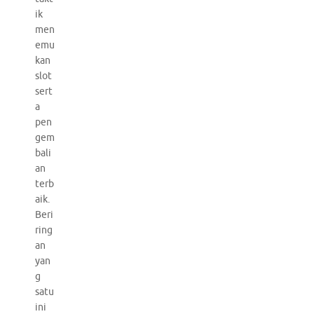
ik
men
emu
kan
slot
sert
a
pen
gem
bali
an
terb
aik.
Beri
ring
an
yan
g
satu
ini