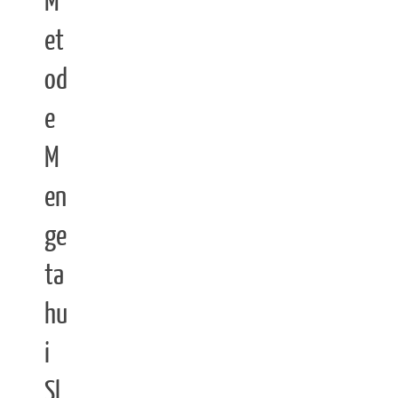
M
et
od
e
M
en
ge
ta
hu
i
Sl