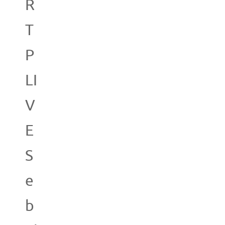
R
T
P
LI
V
E
S
e
b