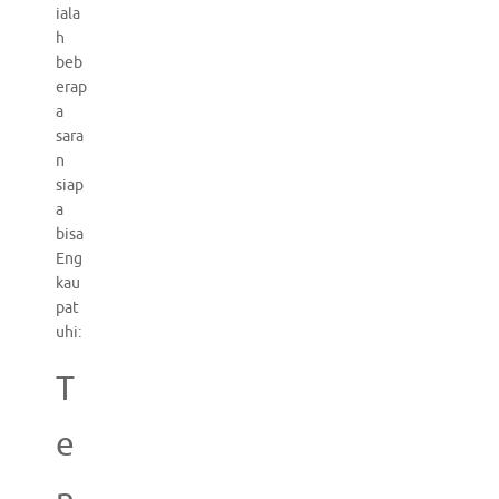
iala
h
beb
erap
a
sara
n
siap
a
bisa
Eng
kau
pat
uhi:
T
e