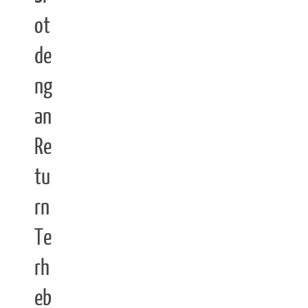
ot
de
ng
an
Re
tu
rn
Te
rh
eb