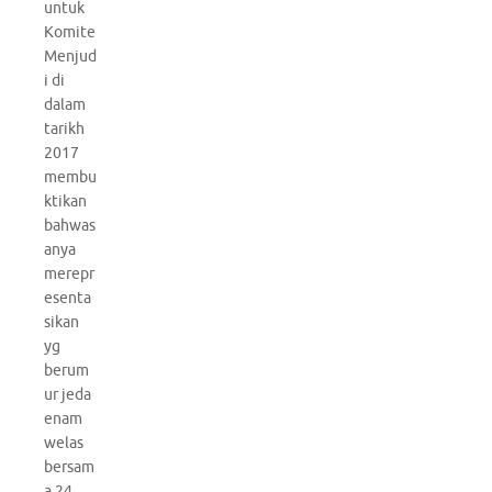
untuk
Komite
Menjud
i di
dalam
tarikh
2017
membu
ktikan
bahwas
anya
merepr
esenta
sikan
yg
berum
ur jeda
enam
welas
bersam
a 24