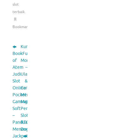
slot
terbaik
.
Bookmark
.
Kung
Book
Fu
of
Monkey
Atem
–
Judi
Ulasan
Slot
&
Online
Cara
Pocket
Menang
Gaming
Main
Soft
Pertaruhan
–
Slot
Panduan
RTG
Menang
Dunia
Jackpot