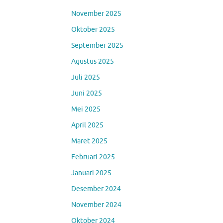
November 2025
Oktober 2025
September 2025
Agustus 2025
Juli 2025
Juni 2025
Mei 2025
April 2025
Maret 2025
Februari 2025
Januari 2025
Desember 2024
November 2024
Oktober 2024