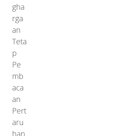
gha
rga
an
Teta
p
Pe
mb
aca
an
Pert
aru
han