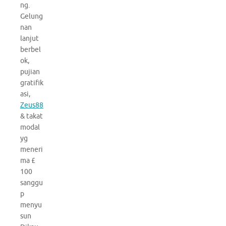
ng.
Gelung
nan
lanjut
berbel
ok,
pujian
gratifik
asi,
Zeus88
& takat
modal
yg
meneri
ma £
100
sanggu
p
menyu
sun