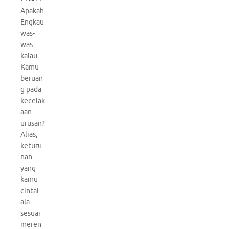
Apakah
Engkau
was-
was
kalau
Kamu
beruan
g pada
kecelak
aan
urusan?
Alias,
keturu
nan
yang
kamu
cintai
ala
sesuai
meren