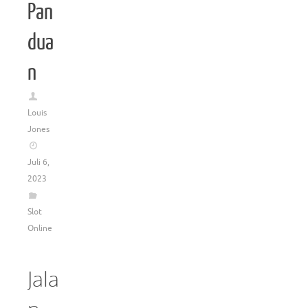
Pan
dua
n
Louis
Jones
Juli 6,
2023
Slot
Online
Jala