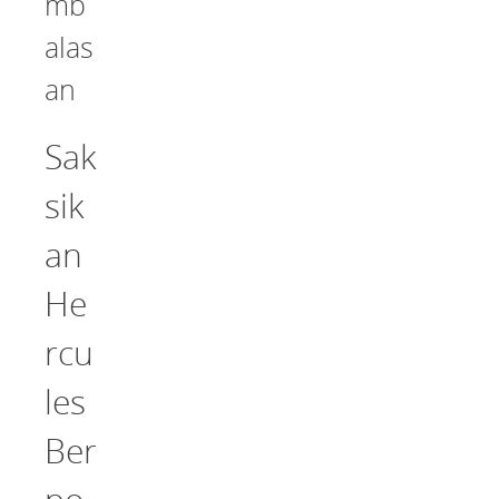
mb
alas
an
Sak
sik
an
He
rcu
les
Ber