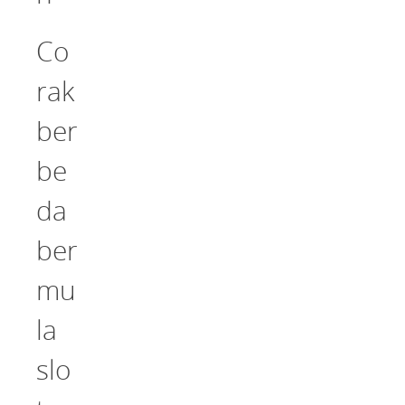
Co
rak
ber
be
da
ber
mu
la
slo