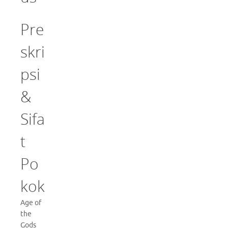
Pre
skri
psi
&
Sifa
t
Po
kok
Age of
the
Gods