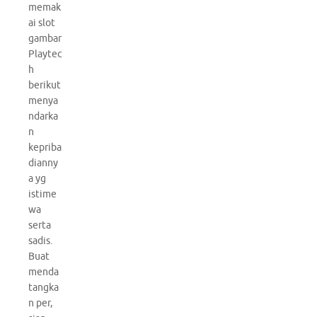
memak
ai slot
gambar
Playtec
h
berikut
menya
ndarka
n
kepriba
dianny
a yg
istime
wa
serta
sadis.
Buat
menda
tangka
n per,