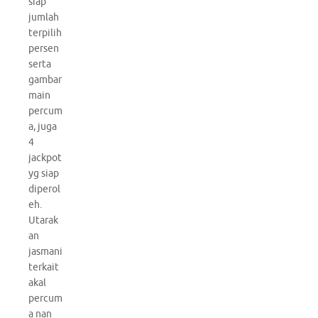
siap
jumlah
terpilih
persen
serta
gambar
main
percum
a, juga
4
jackpot
yg siap
diperol
eh.
Utarak
an
jasmani
terkait
akal
percum
a nan