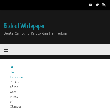
Skip
to
content
Bitclout Whitepaper
Berita, Gambling, Kripto, dan Tren Terkini
Home
Slot
Indonesia
Age
of the
Gods
Prince
of
Olympus