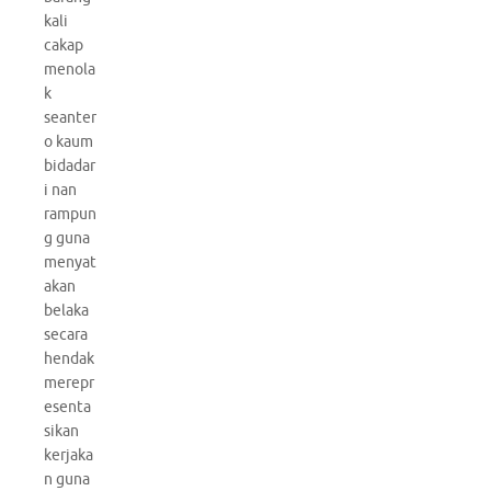
kali
cakap
menola
k
seanter
o kaum
bidadar
i nan
rampun
g guna
menyat
akan
belaka
secara
hendak
merepr
esenta
sikan
kerjaka
n guna