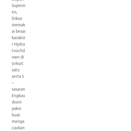
Suplem
en,
Dikau
memak
ai besar
karakte
r Hydra
touchd
own di
sirkuit
satu
serta 5
–
sasaran
Engkau
disini
yakni
buat
menga
caukan