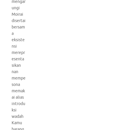
mengar
ungi
Moirai
disertai
bersam
a
eksiste
nsi
merepr
esenta
sikan
nan
mempe
sona
memak
ai alias
introdu
ksi
wadah
Kamu
barang