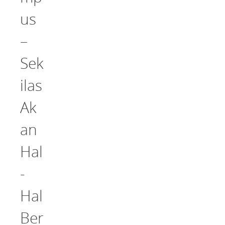
us
–
Sek
ilas
Ak
an
Hal
-
Hal
Ber