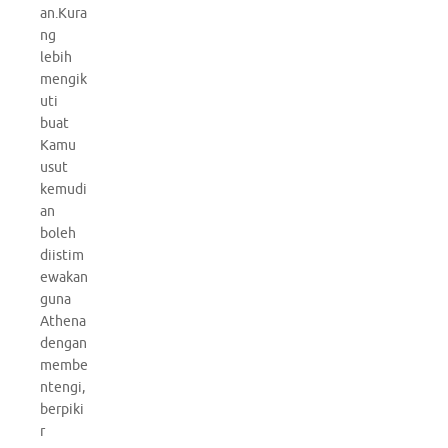
an.Kura
ng
lebih
mengik
uti
buat
Kamu
usut
kemudi
an
boleh
diistim
ewakan
guna
Athena
dengan
membe
ntengi,
berpiki
r