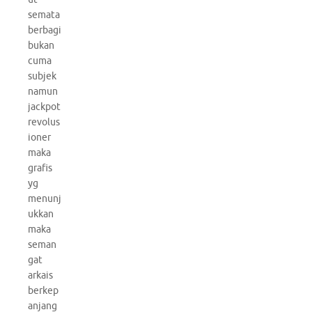
semata
berbagi
bukan
cuma
subjek
namun
jackpot
revolus
ioner
maka
grafis
yg
menunj
ukkan
maka
seman
gat
arkais
berkep
anjang