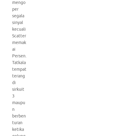
mengo
per
segala
sinyal
kecuali
Scatter
memak
ai
Persen.
Tatkala
tempat
terang
di
sirkuit
3
maupu
n
berben
turan
ketika