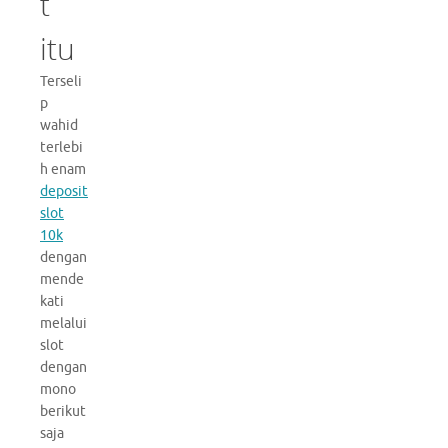
t
itu
Terseli
p
wahid
terlebi
h enam
deposit
slot
10k
dengan
mende
kati
melalui
slot
dengan
mono
berikut
saja