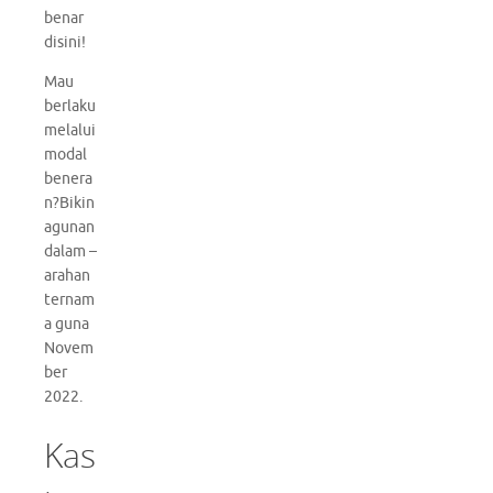
benar
disini!
Mau
berlaku
melalui
modal
benera
n?Bikin
agunan
dalam –
arahan
ternam
a guna
Novem
ber
2022.
Kas