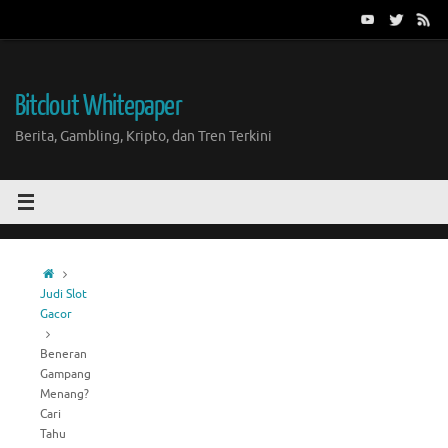
Skip
to
content
Bitclout Whitepaper
Berita, Gambling, Kripto, dan Tren Terkini
Home
Judi Slot
Gacor
Beneran
Gampang
Menang?
Cari
Tahu