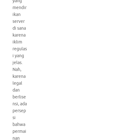
yang
mendir
ikan
server
di sana
karena
iklim
regulas
i yang
jelas.
Nah,
karena
legal
dan
berlise
nsi, ada
persep
si
bahwa
permai
nan