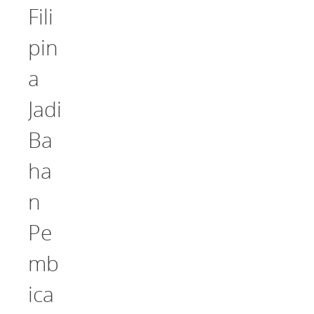
Fili
pin
a
Jadi
Ba
ha
n
Pe
mb
ica