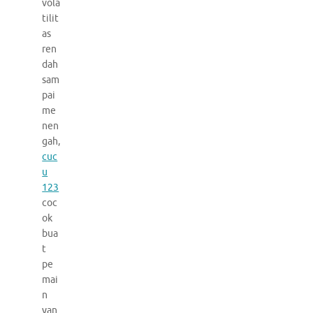
vola
tilit
as
ren
dah
sam
pai
me
nen
gah,
cuc
u
123
coc
ok
bua
t
pe
mai
n
yan