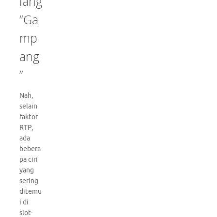
lang
“Ga
mp
ang
”
Nah,
selain
faktor
RTP,
ada
bebera
pa ciri
yang
sering
ditemu
i di
slot-