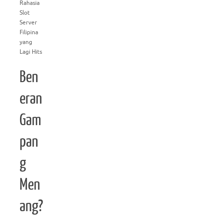
Rahasia
Slot
Server
Filipina
yang
Lagi Hits
Ben
eran
Gam
pan
g
Men
ang?