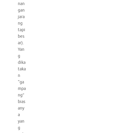
nan
gan
jara
ng
tapi
bes
ar).
Yan
g
dika
taka
n
“ga
mpa
ng”
bias
any
a
yan
g