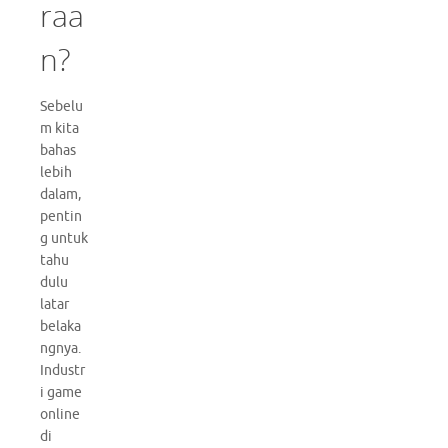
raa
n?
Sebelu
m kita
bahas
lebih
dalam,
pentin
g untuk
tahu
dulu
latar
belaka
ngnya.
Industr
i game
online
di