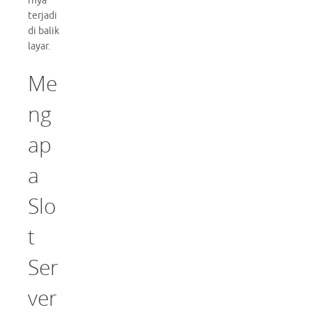
rnya
terjadi
di balik
layar.
Me
ng
ap
a
Slo
t
Ser
ver