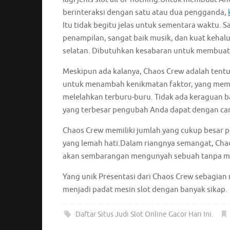
berinteraksi dengan satu atau dua pengganda,
Itu tidak begitu jelas untuk sementara waktu. 
penampilan, sangat baik musik, dan kuat kehal
selatan. Dibutuhkan kesabaran untuk membuat 
Meskipun ada kalanya, Chaos Crew adalah tent
untuk menambah kenikmatan faktor, yang memb
melelahkan terburu-buru. Tidak ada keraguan ba
yang terbesar pengubah Anda dapat dengan car
Chaos Crew memiliki jumlah yang cukup besar pe
yang lemah hati.Dalam riangnya semangat, Chao
akan sembarangan mengunyah sebuah tanpa me
Yang unik Presentasi dari Chaos Crew sebagia
menjadi padat mesin slot dengan banyak sikap.
Daftar Situs Judi Slot Online Gacor Hari Ini
.