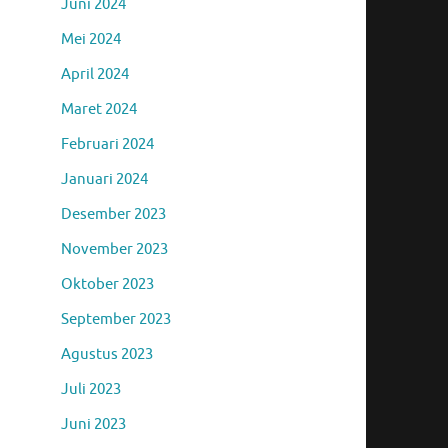
Juni 2024
Mei 2024
April 2024
Maret 2024
Februari 2024
Januari 2024
Desember 2023
November 2023
Oktober 2023
September 2023
Agustus 2023
Juli 2023
Juni 2023