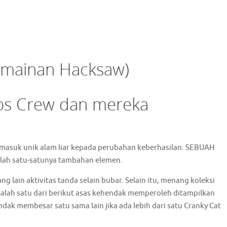
ermainan Hacksaw)
aos Crew dan mereka
masuk unik alam liar kepada perubahan keberhasilan. SEBUAH
alah satu-satunya tambahan elemen.
 lain aktivitas tanda selain bubar. Selain itu, menang koleksi
Salah satu dari berikut asas kehendak memperoleh ditampilkan
dak membesar satu sama lain jika ada lebih dari satu Cranky Cat