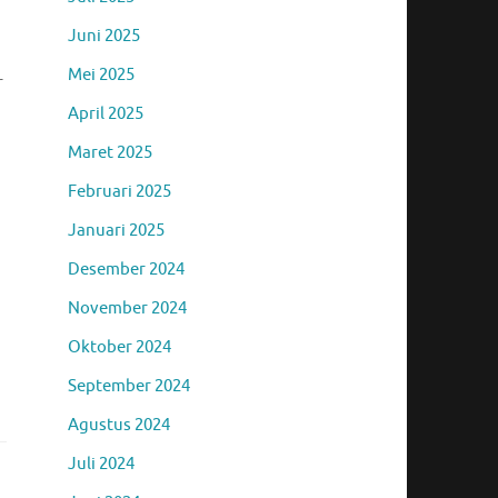
Juni 2025
Mei 2025
r
April 2025
Maret 2025
Februari 2025
Januari 2025
Desember 2024
November 2024
Oktober 2024
September 2024
Agustus 2024
Juli 2024