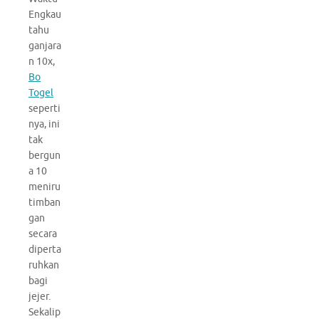
Engkau
tahu
ganjara
n 10x,
Bo
Togel
seperti
nya, ini
tak
bergun
a 10
meniru
timban
gan
secara
diperta
ruhkan
bagi
jejer.
Sekalip