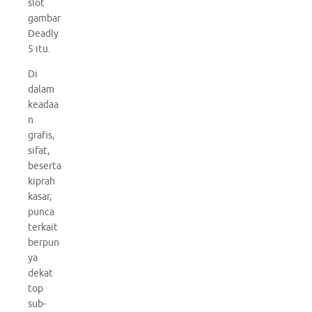
slot
gambar
Deadly
5 itu.
Di
dalam
keadaa
n
grafis,
sifat,
beserta
kiprah
kasar,
punca
terkait
berpun
ya
dekat
top
sub-