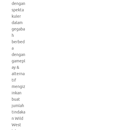
dengan
spekta
kuler
dalam
gegaba
h
berbed
a
dengan
gamepl
ay &
alterna
tif
mengiz
inkan
buat
jumlah
tindaka
n Wild
West