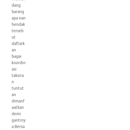
dang
barang
apa nan
hendak
terseb
ut
daftark
an
bagai
koordin
asi
taksira
n
tuntut
an
dimanf
aatkan
demi
gantiny
a.Bersa