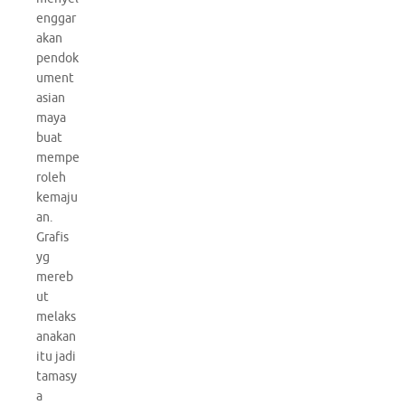
enggar
akan
pendok
ument
asian
maya
buat
mempe
roleh
kemaju
an.
Grafis
yg
mereb
ut
melaks
anakan
itu jadi
tamasy
a