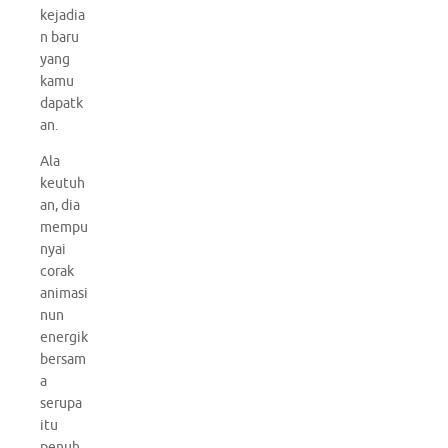
kejadia
n baru
yang
kamu
dapatk
an.
Ala
keutuh
an, dia
mempu
nyai
corak
animasi
nun
energik
bersam
a
serupa
itu
penuh