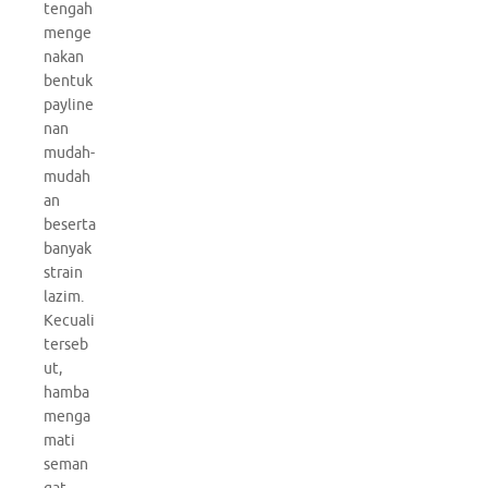
tengah
menge
nakan
bentuk
payline
nan
mudah-
mudah
an
beserta
banyak
strain
lazim.
Kecuali
terseb
ut,
hamba
menga
mati
seman