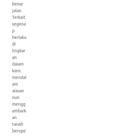
benar
jalan.
Terkait
segena
p
berlaku
di
lingkar
an
dalam
kans
mendal
am
alasan
nun
mengg
ambark
an
tanah
berope