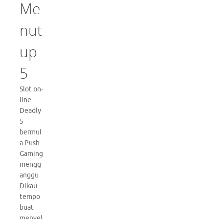
Me
nut
up
5
Slot on-
line
Deadly
5
bermul
a Push
Gaming
mengg
anggu
Dikau
tempo
buat
menyel