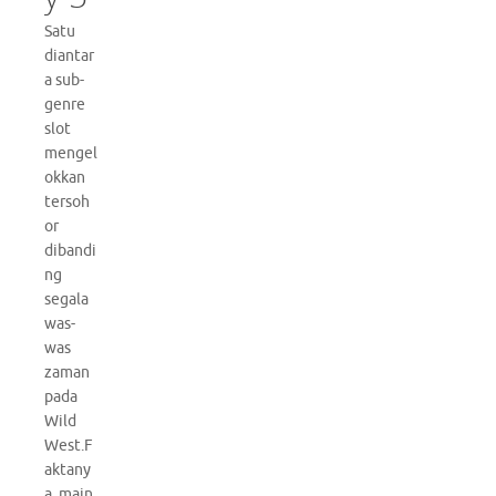
Satu
diantar
a sub-
genre
slot
mengel
okkan
tersoh
or
dibandi
ng
segala
was-
was
zaman
pada
Wild
West.F
aktany
a, main