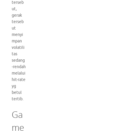
terseb
ut,
gerak
terseb
ut
menyi
mpan
volatili
tas
sedang
-rendah
melalui
hit-rate
yg
betul
tertib.
Ga
me