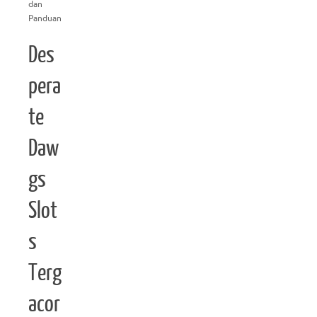
dan
Panduan
Des
pera
te
Daw
gs
Slot
s
Terg
acor