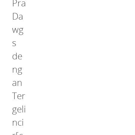
Pra
Da
wg
s
de
ng
an
Ter
geli
nci