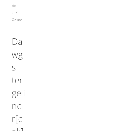
Judi
Online
Da
wg
s
ter
geli
nci
r[c