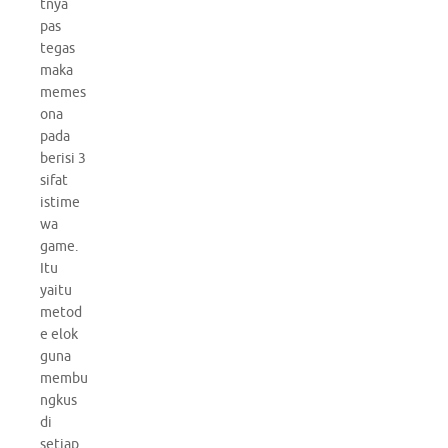
tnya
pas
tegas
maka
memes
ona
pada
berisi 3
sifat
istime
wa
game.
Itu
yaitu
metod
e elok
guna
membu
ngkus
di
setiap