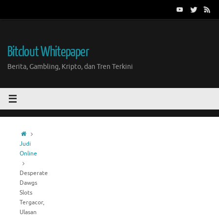
Skip
to
content
Bitclout Whitepaper
Berita, Gambling, Kripto, dan Tren Terkini
Home
Judi
Online
Desperate
Dawgs
Slots
Tergacor,
Ulasan