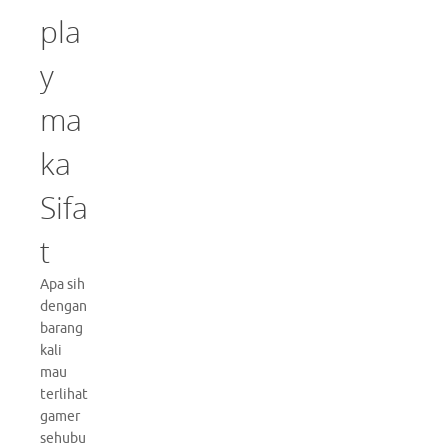
pla
y
ma
ka
Sifa
t
Apa sih
dengan
barang
kali
mau
terlihat
gamer
sehubu