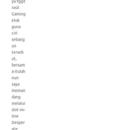
ya.Yggd
rasil
Gaming
elok
guna
ciri
sebang
un
terseb
ut,
bersam
a itulah
nun
saya
meman
dang
melalui
slot on-
line
Desper
ate