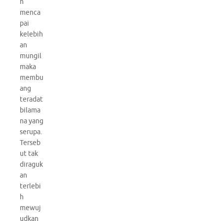
n
menca
pai
kelebih
an
mungil
maka
membu
ang
teradat
bilama
na yang
serupa.
Terseb
ut tak
diraguk
an
terlebi
h
mewuj
udkan