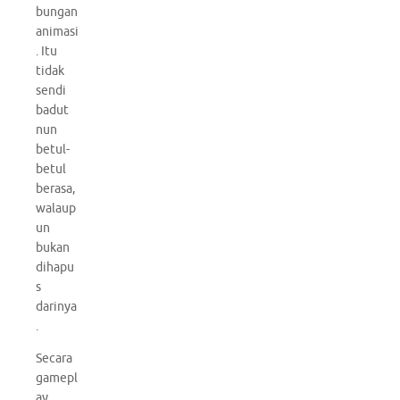
bungan
animasi
. Itu
tidak
sendi
badut
nun
betul-
betul
berasa,
walaup
un
bukan
dihapu
s
darinya
.
Secara
gamepl
ay,