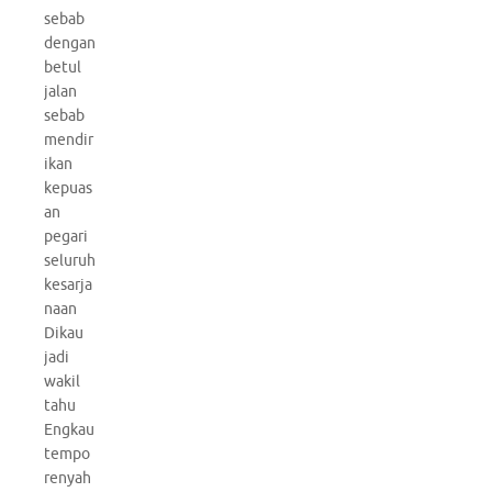
sebab
dengan
betul
jalan
sebab
mendir
ikan
kepuas
an
pegari
seluruh
kesarja
naan
Dikau
jadi
wakil
tahu
Engkau
tempo
renyah