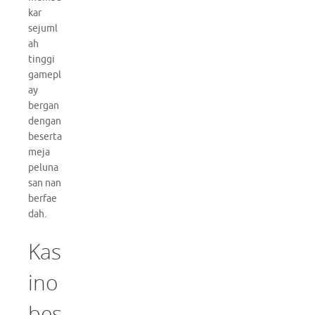
kar
sejuml
ah
tinggi
gamepl
ay
bergan
dengan
beserta
meja
peluna
san nan
berfae
dah.
Kas
ino
bes