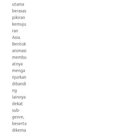
utama
berasas
pikiran
kemuju
ran
Asia.
Bentuk
animasi
membu
atnya
menga
njurkan
dibandi
ng
lainnya
dekat
sub-
genre,
beserta
dikema