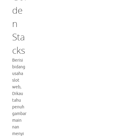
de
n
Sta
cks
Berisi
bidang
usaha
slot
web,
Dikau
tahu
penuh
gambar
main
nan
menyi