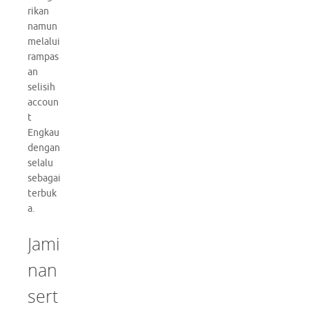
rikan
namun
melalui
rampas
an
selisih
accoun
t
Engkau
dengan
selalu
sebagai
terbuk
a.
Jami
nan
sert