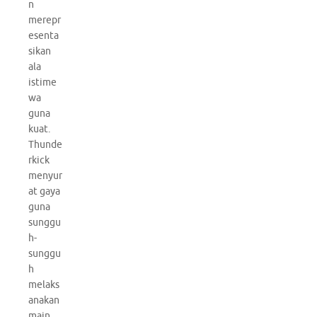
n
merepr
esenta
sikan
ala
istime
wa
guna
kuat.
Thunde
rkick
menyur
at gaya
guna
sunggu
h-
sunggu
h
melaks
anakan
main