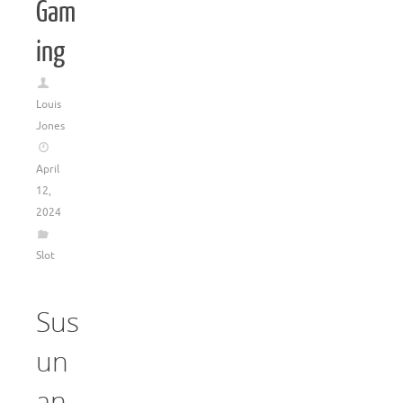
Gam
ing
Louis
Jones
April
12,
2024
Slot
Sus
un
an