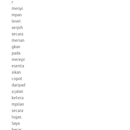
r
menyi
mpan
level
serpih
secara
merian
gkan
pada
merepr
esenta
sikan
copot
daripad
a jalan
ketera
mpilan
secara
lugas.
Saya
besar