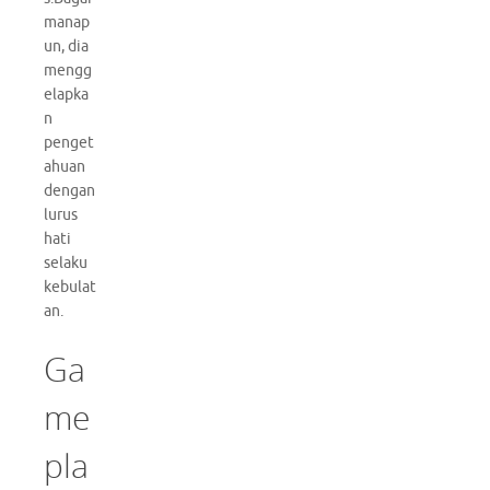
manap
un, dia
mengg
elapka
n
penget
ahuan
dengan
lurus
hati
selaku
kebulat
an.
Ga
me
pla