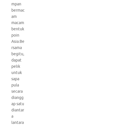
mpan
bermac
am
macam
bentuk
poin
Asia.Be
rsama
begitu,
dapat
pelik
untuk
sapa
pula
secara
diangg
ap satu
diantar
a
lantara