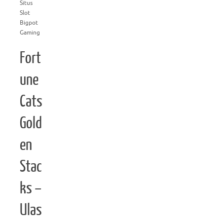
Situs
Slot
Bigpot
Gaming
Fort
une
Cats
Gold
en
Stac
ks –
Ulas