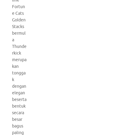
line
Fortun
e Cats
Golden
Stacks
bermul
a
Thunde
rkick
merupa
kan
tongga
k
dengan
elegan
beserta
bentuk
secara
besar
bagus
paling