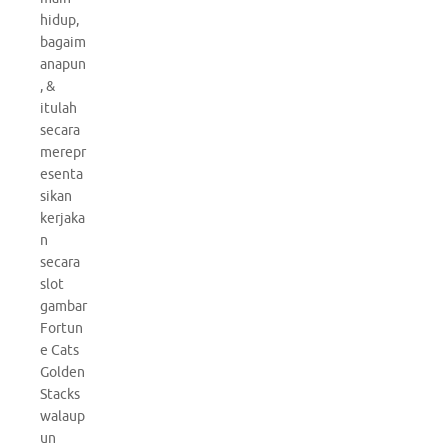
hidup,
bagaim
anapun
, &
itulah
secara
merepr
esenta
sikan
kerjaka
n
secara
slot
gambar
Fortun
e Cats
Golden
Stacks
walaup
un