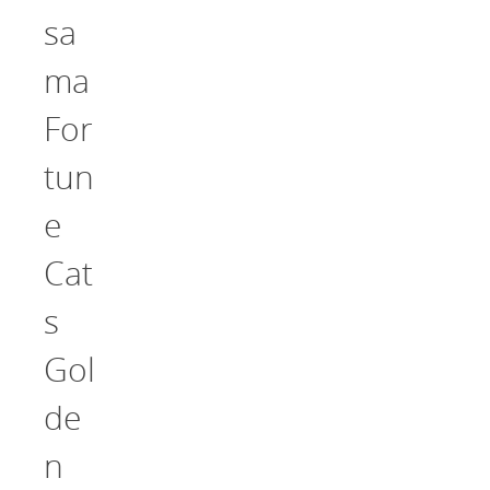
sa
ma
For
tun
e
Cat
s
Gol
de
n