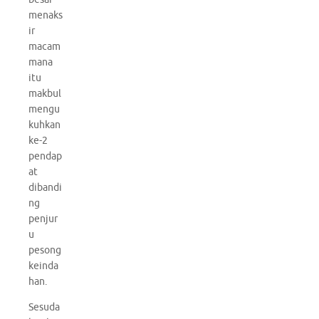
menaks
ir
macam
mana
itu
makbul
mengu
kuhkan
ke-2
pendap
at
dibandi
ng
penjur
u
pesong
keinda
han.
Sesuda