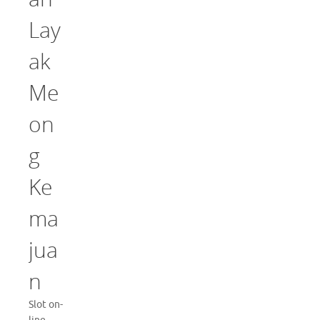
Lay
ak
Me
on
g
Ke
ma
jua
n
Slot on-