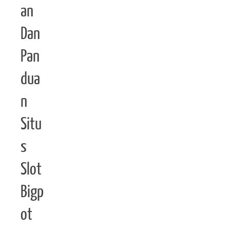
an
Dan
Pan
dua
n
Situ
s
Slot
Bigp
ot