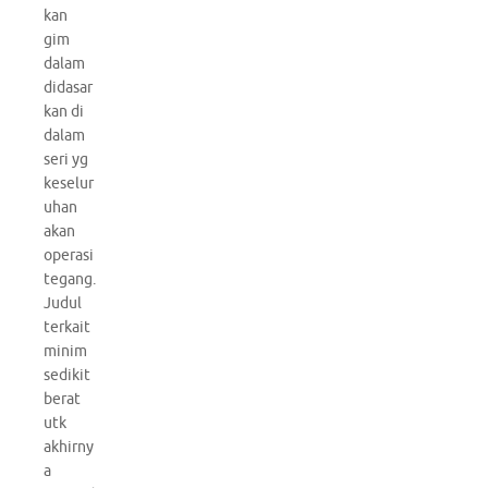
kan
gim
dalam
didasar
kan di
dalam
seri yg
keselur
uhan
akan
operasi
tegang.
Judul
terkait
minim
sedikit
berat
utk
akhirny
a