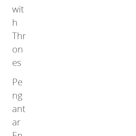
wit
h
Thr
on
es
Pe
ng
ant
ar
En