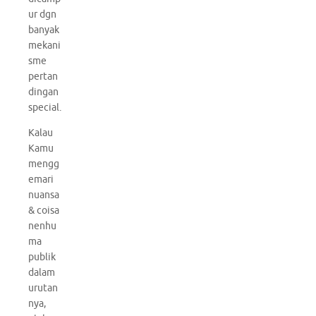
ur dgn
banyak
mekani
sme
pertan
dingan
special.
Kalau
Kamu
mengg
emari
nuansa
& coisa
nenhu
ma
publik
dalam
urutan
nya,