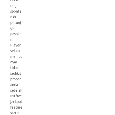
darstell
ung
sponta
n dri
petunj
uk
pasoka
n.
Player
selalu
mempu
nyai
tidak
sedikit
propag
anda
setelah
itu five
jackpot
feature
statis