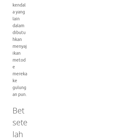
kendal
a yang
lain
dalam
dibutu
hkan
menyaj
ikan
metod
e
mereka
ke
gulung
an pun.
Bet
sete
lah