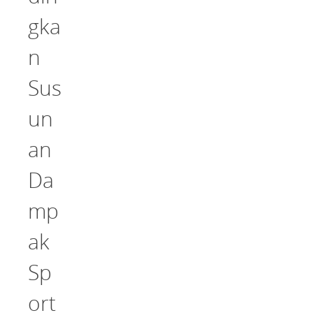
gka
n
Sus
un
an
Da
mp
ak
Sp
ort