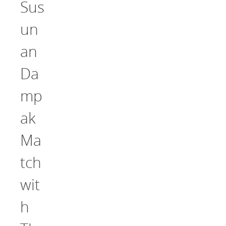
Sus
un
an
Da
mp
ak
Ma
tch
wit
h