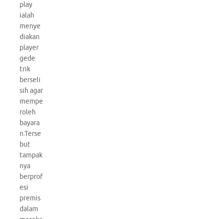
play
ialah
menye
diakan
player
gede
trik
berseli
sih agar
mempe
roleh
bayara
n.Terse
but
tampak
nya
berprof
esi
premis
dalam