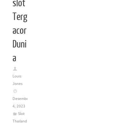
slot
Terg
acor
Duni
a
Louis
Jones
Desember
4, 2023
Slot
Thailand