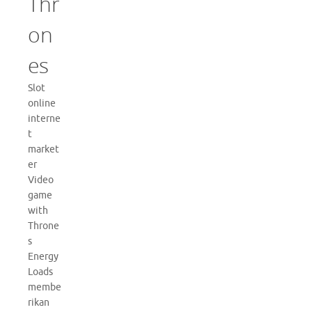
Thr
on
es
Slot
online
interne
t
market
er
Video
game
with
Throne
s
Energy
Loads
membe
rikan