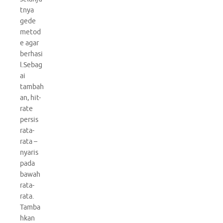
tnya
gede
metod
e agar
berhasi
l.Sebag
ai
tambah
an, hit-
rate
persis
rata-
rata –
nyaris
pada
bawah
rata-
rata.
Tamba
hkan