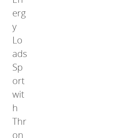
erg
y
Lo
ads
Sp
ort
wit
h
Thr
on