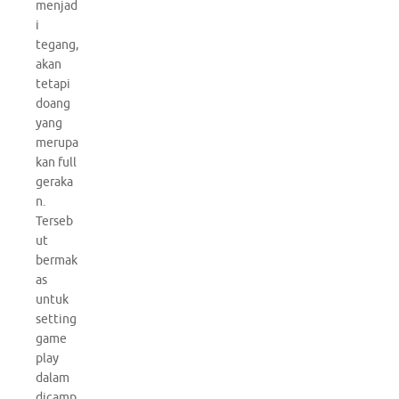
menjad
i
tegang,
akan
tetapi
doang
yang
merupa
kan full
geraka
n.
Terseb
ut
bermak
as
untuk
setting
game
play
dalam
dicamp