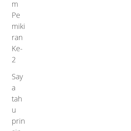
m
Pe
miki
ran
Ke-
2
Say
a
tah
u
prin