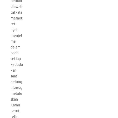
berikut
diawali
tatkala
memot
ret
nyali
menjel
ma
dalam
pada
setiap
kedudu
kan
saat
gelung
utama,
melulu
skan
Kamu
perut
refin