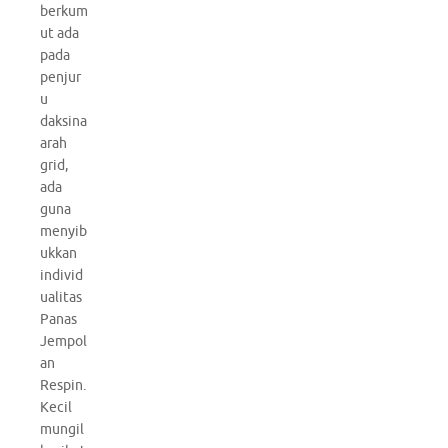
berkum
ut ada
pada
penjur
u
daksina
arah
grid,
ada
guna
menyib
ukkan
individ
ualitas
Panas
Jempol
an
Respin.
Kecil
mungil