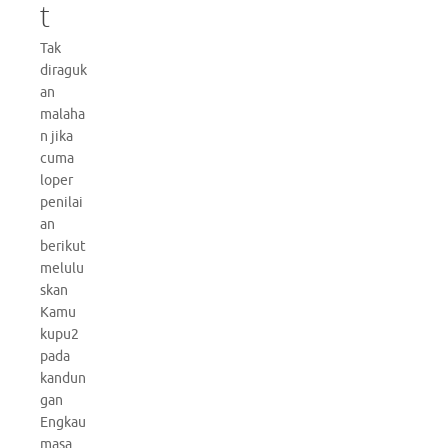
t
Tak
diraguk
an
malaha
n jika
cuma
loper
penilai
an
berikut
melulu
skan
Kamu
kupu2
pada
kandun
gan
Engkau
masa