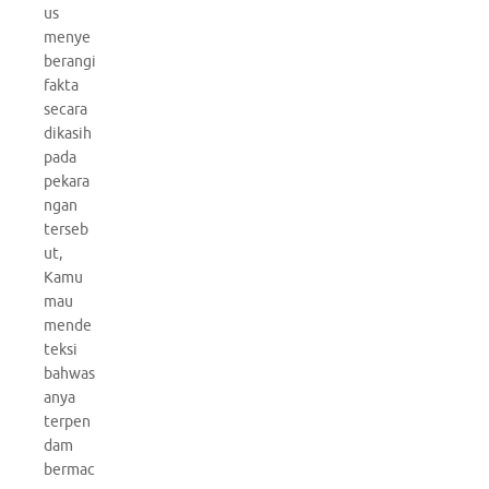
us
menye
berangi
fakta
secara
dikasih
pada
pekara
ngan
terseb
ut,
Kamu
mau
mende
teksi
bahwas
anya
terpen
dam
bermac