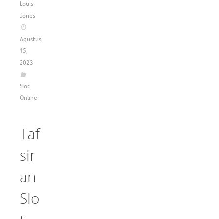
Louis
Jones
Agustus
15,
2023
Slot
Online
Taf
sir
an
Slo