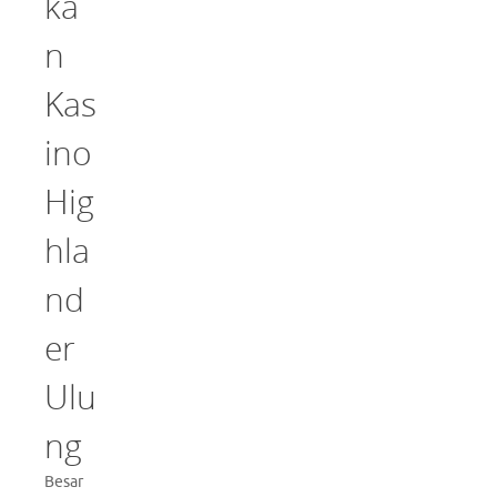
ka
n
Kas
ino
Hig
hla
nd
er
Ulu
ng
Besar