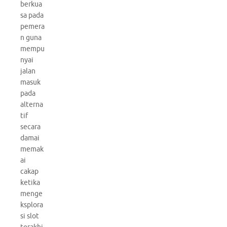
berkua
sa pada
pemera
n guna
mempu
nyai
jalan
masuk
pada
alterna
tif
secara
damai
memak
ai
cakap
ketika
menge
ksplora
si slot