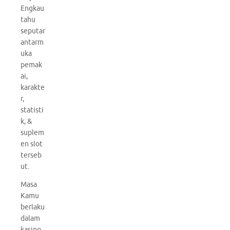
Engkau
tahu
seputar
antarm
uka
pemak
ai,
karakte
r,
statisti
k, &
suplem
en slot
terseb
ut.
Masa
Kamu
berlaku
dalam
kasino