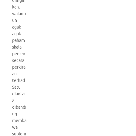
diingin
kan,
walaup
un
agak-
agak
paham
skala
persen
secara
perkira
an
terhad.
Satu
diantar
a
dibandi
ng
memba
wa
suplem