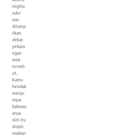
Highla
nder
nan
ditamp
ilkan
dekat
pekara
ngan
web
terseb
ut,
Kamu
hendak
menju
mpai
bahwas
anya
slot itu
diopti
malkan