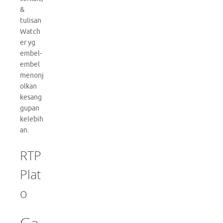
&
tulisan
Watch
er yg
embel-
embel
menonj
olkan
kesang
gupan
kelebih
an.
RTP
Plat
o