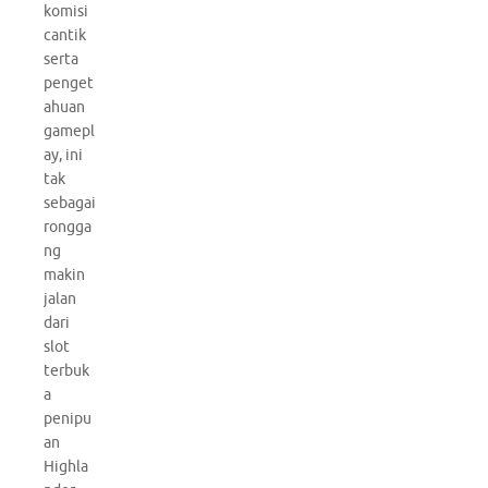
komisi
cantik
serta
penget
ahuan
gamepl
ay, ini
tak
sebagai
rongga
ng
makin
jalan
dari
slot
terbuk
a
penipu
an
Highla