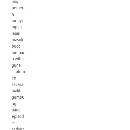
ian,
pemera
n
menyi
mpan
jalan
masuk
buat
memac
u wilds
guna
suplem
en
secara
makin
gembu
ng
pada
episod
e
terkait,