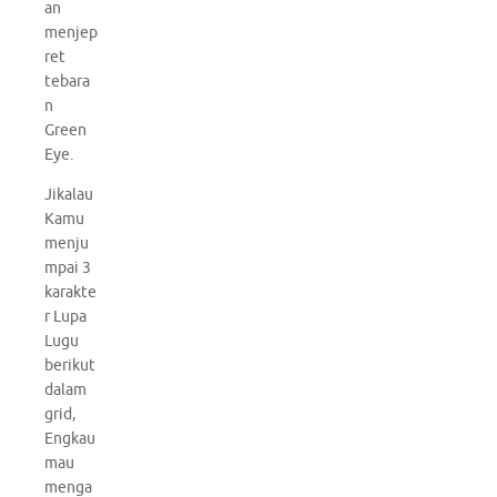
an
menjep
ret
tebara
n
Green
Eye.
Jikalau
Kamu
menju
mpai 3
karakte
r Lupa
Lugu
berikut
dalam
grid,
Engkau
mau
menga