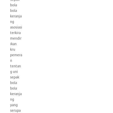
bola
bola
keranja
ng
asosiasi
terkira
mendir
ikan
kru
pemera
n
tentan
g uni
sepak
bola
bola
keranja
ng
yang
serupa