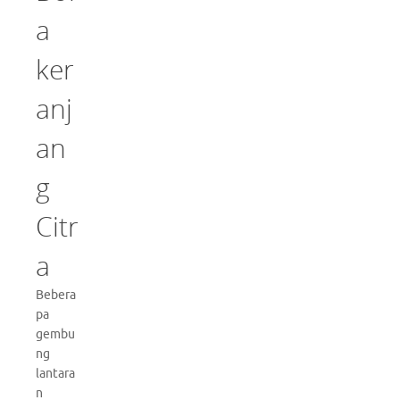
a
ker
anj
an
g
Citr
a
Bebera
pa
gembu
ng
lantara
n