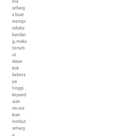
era
seharg
a buat
mempr
oduksi
kandan
g, maka
terseb
ut
dasar
kok
bebera
pa
tinggi
kepand
aian
secara
kian
lembut
seharg
a