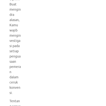
Buat
mengin
dra
alasan,
Kamu
wajib
mengin
vestiga
si pada
setiap
pengua
saan
pemera
n
dalam
ceruk
konven
si.
Tentan