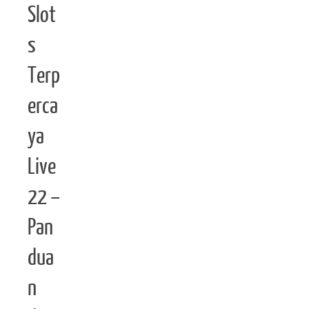
Slot
s
Terp
erca
ya
Live
22 –
Pan
dua
n