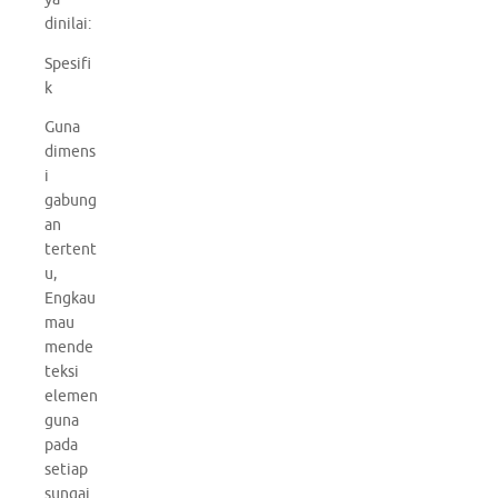
dinilai:
Spesifi
k
Guna
dimens
i
gabung
an
tertent
u,
Engkau
mau
mende
teksi
elemen
guna
pada
setiap
sungai