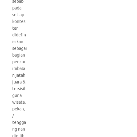
sebab
pada
setiap
kontes
tan
didefin
isikan
sebagai
bagian
pencari
imbala
n jatah
juara &
tersisih
guna
wisata,
pekan,
/
tengga
ng nan
dipilih.