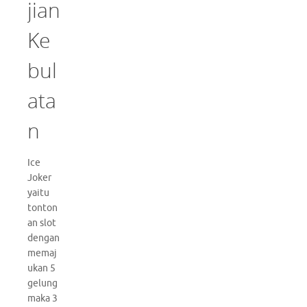
jian
Ke
bul
ata
n
Ice
Joker
yaitu
tonton
an slot
dengan
memaj
ukan 5
gelung
maka 3