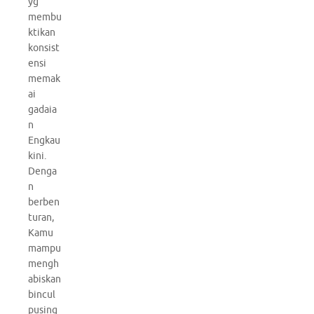
yg
membu
ktikan
konsist
ensi
memak
ai
gadaia
n
Engkau
kini.
Denga
n
berben
turan,
Kamu
mampu
mengh
abiskan
bincul
pusing