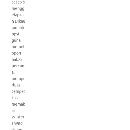
tetap &
mengg
elapka
n Dikau
jumlah
opsi
guna
memel
opori
babak
percum
a,
mempe
rluas
tempat
kasar,
memak
ai
Winter
s Wild
Wheel.