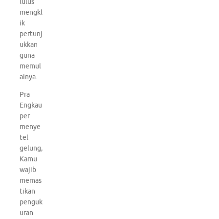
lulus
mengkl
ik
pertunj
ukkan
guna
memul
ainya.
Pra
Engkau
per
menye
tel
gelung,
Kamu
wajib
memas
tikan
penguk
uran