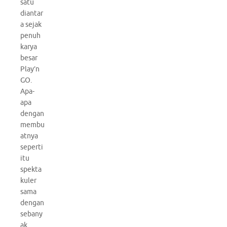
satu
diantar
a sejak
penuh
karya
besar
Play’n
GO.
Apa-
apa
dengan
membu
atnya
seperti
itu
spekta
kuler
sama
dengan
sebany
ak