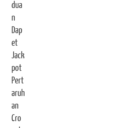
dua
n
Dap
et
Jack
pot
Pert
aruh
an
Cro