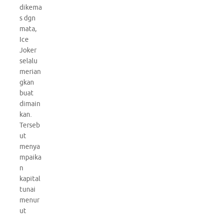
dikema
s dgn
mata,
Ice
Joker
selalu
merian
gkan
buat
dimain
kan.
Terseb
ut
menya
mpaika
n
kapital
tunai
menur
ut