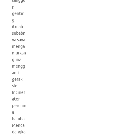
sanggu
p
gentin
g,
itulah
sebabn
ya saya
menga
njurkan
guna
mengg
anti
gerak
slot
Inciner
ator
percum
a
hamba.
Menca
dangka