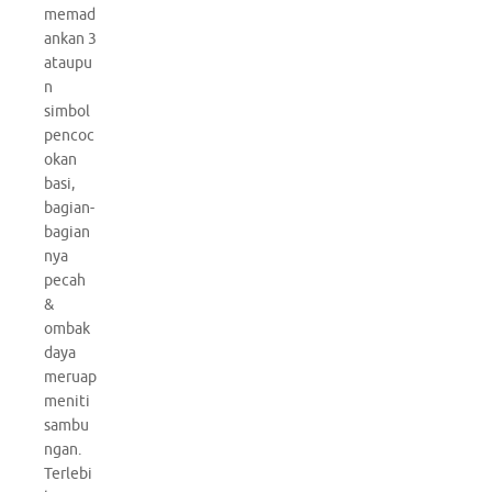
memad
ankan 3
ataupu
n
simbol
pencoc
okan
basi,
bagian-
bagian
nya
pecah
&
ombak
daya
meruap
meniti
sambu
ngan.
Terlebi