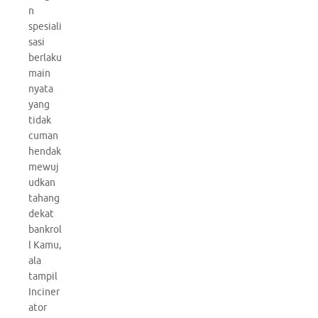
n
spesiali
sasi
berlaku
main
nyata
yang
tidak
cuman
hendak
mewuj
udkan
tahang
dekat
bankrol
l Kamu,
ala
tampil
Inciner
ator