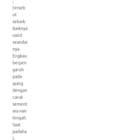
,
terseb
ut
sebaik-
baiknya
valid
seandai
nya
Engkau
berpen
garuh
pada
ajang
dengan
cacat
sement
ara nan
lengah.
Saat
padaha
l,