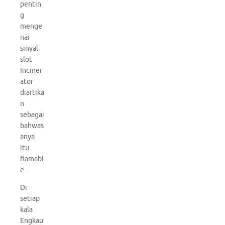
pentin
g
menge
nai
sinyal
slot
Inciner
ator
diartika
n
sebagai
bahwas
anya
itu
flamabl
e.
Di
setiap
kala
Engkau