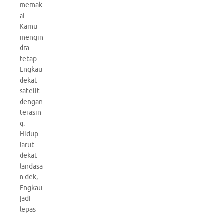
memak
ai
Kamu
mengin
dra
tetap
Engkau
dekat
satelit
dengan
terasin
g.
Hidup
larut
dekat
landasa
n dek,
Engkau
jadi
lepas