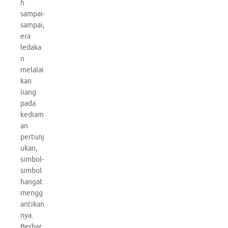
h
sampai-
sampai,
era
ledaka
n
melalai
kan
liang
pada
kediam
an
pertunj
ukan,
simbol-
simbol
hangat
mengg
antikan
nya.
Berbar