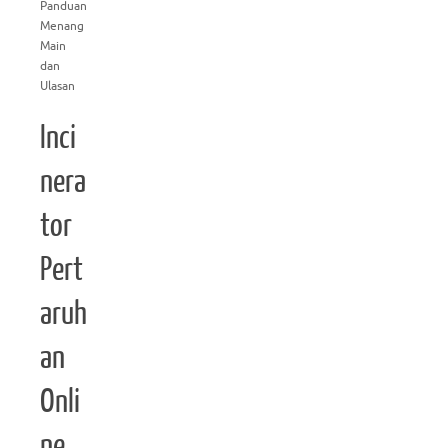
Panduan
Menang
Main
dan
Ulasan
Inci
nera
tor
Pert
aruh
an
Onli
ne