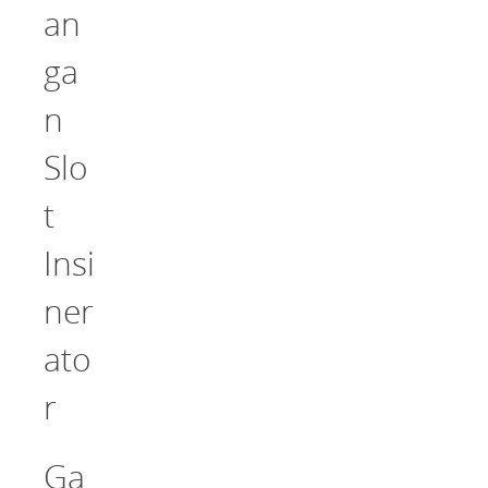
an
ga
n
Slo
t
Insi
ner
ato
r
Ga