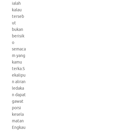
ialah
kalau
terseb
ut
bukan
berisik
o
semaca
m yang
kamu
terka.S
ekalipu
n aliran
ledaka
n dapat
gawat
porsi
kesela
matan
Engkau