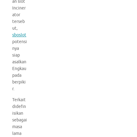
an slot
Inciner
ator
terseb
ut,
sboslot
potensi
nya
siap
asalkan
Engkau
pada
berpiki
r.
Terkait
didefin
isikan
sebagai
masa
lama