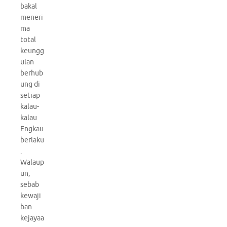
bakal
meneri
ma
total
keungg
ulan
berhub
ung di
setiap
kalau-
kalau
Engkau
berlaku
.
Walaup
un,
sebab
kewaji
ban
kejayaa