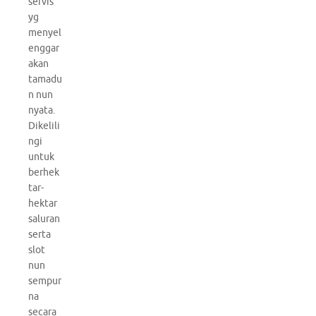
servis
yg
menyel
enggar
akan
tamadu
n nun
nyata.
Dikelili
ngi
untuk
berhek
tar-
hektar
saluran
serta
slot
nun
sempur
na
secara