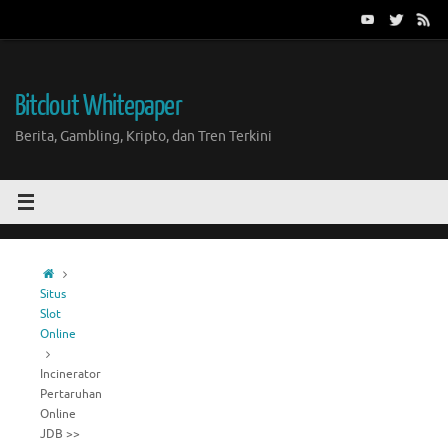
Skip
to
content
Bitclout Whitepaper
Berita, Gambling, Kripto, dan Tren Terkini
Home
Situs
Slot
Online
Incinerator
Pertaruhan
Online
JDB >>