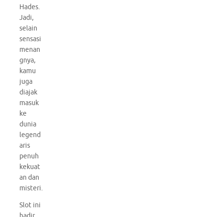
Hades.
Jadi,
selain
sensasi
menan
gnya,
kamu
juga
diajak
masuk
ke
dunia
legend
aris
penuh
kekuat
an dan
misteri.
Slot ini
hadir