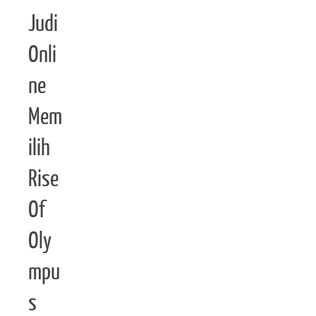
Judi
Onli
ne
Mem
ilih
Rise
Of
Oly
mpu
s