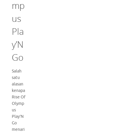
mp
us
Pla
y’N
Go
Salah
satu
alasan
kenapa
Rise Of
Olymp
us
Play’N
Go
menari