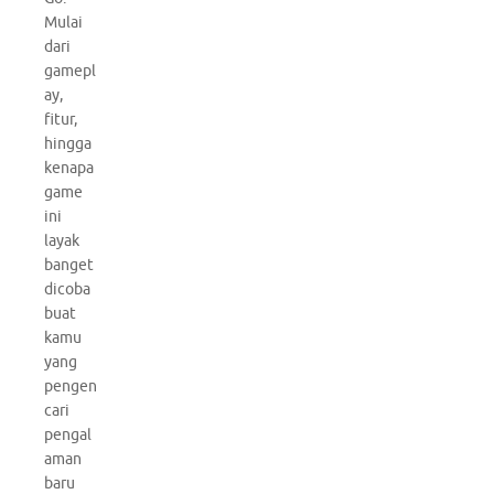
Mulai
dari
gamepl
ay,
fitur,
hingga
kenapa
game
ini
layak
banget
dicoba
buat
kamu
yang
pengen
cari
pengal
aman
baru