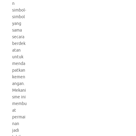
n
simbol-
simbol
yang
sama
secara
berdek
atan
untuk
menda
patkan
kemen
angan.
Mekani
sme ini
membu
at
permai
nan
jadi