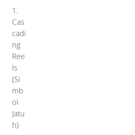
1.
Cas
cadi
ng
Ree
ls
(Si
mb
ol
Jatu
h)