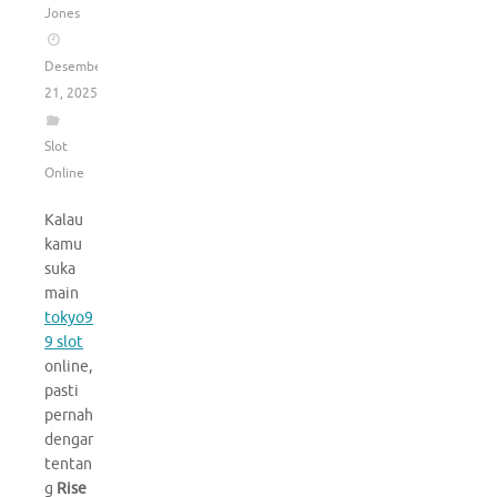
Jones
Desember
21, 2025
Slot
Online
Kalau
kamu
suka
main
tokyo9
9 slot
online,
pasti
pernah
dengar
tentan
g
Rise