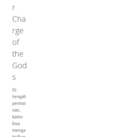
r
Cha
rge
of
the
God
s
Di
tengah
permai
nan,
kamu
bisa
menga