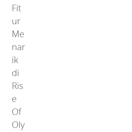
Fit
ur
Me
nar
ik
di
Ris
e
Of
Oly