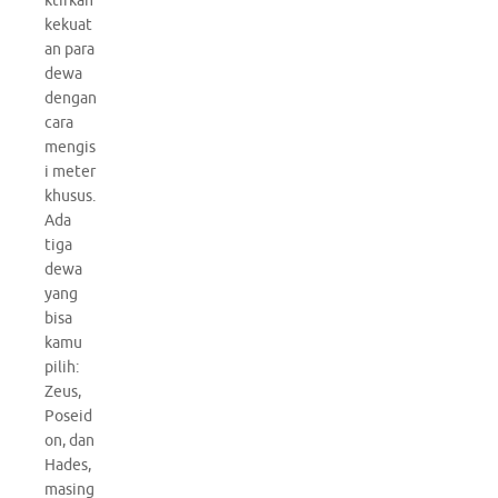
ktifkan
kekuat
an para
dewa
dengan
cara
mengis
i meter
khusus.
Ada
tiga
dewa
yang
bisa
kamu
pilih:
Zeus,
Poseid
on, dan
Hades,
masing