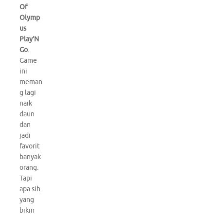
Of
Olymp
us
Play’N
Go
.
Game
ini
meman
g lagi
naik
daun
dan
jadi
favorit
banyak
orang.
Tapi
apa sih
yang
bikin