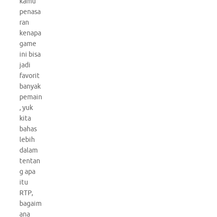
kamu
penasa
ran
kenapa
game
ini bisa
jadi
favorit
banyak
pemain
, yuk
kita
bahas
lebih
dalam
tentan
g apa
itu
RTP,
bagaim
ana