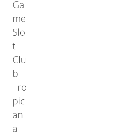
Ga
me
Slo
t
Clu
b
Tro
pic
an
a