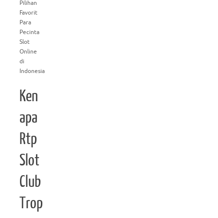
Pilihan
Favorit
Para
Pecinta
Slot
Online
di
Indonesia
Ken
apa
Rtp
Slot
Club
Trop