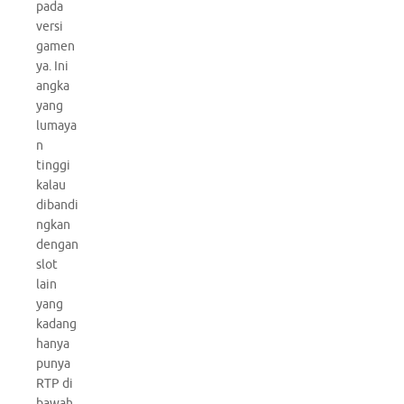
pada
versi
gamen
ya. Ini
angka
yang
lumaya
n
tinggi
kalau
dibandi
ngkan
dengan
slot
lain
yang
kadang
hanya
punya
RTP di
bawah