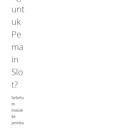
unt
uk
Pe
ma
in
Slo
t?
Sebelu
m
masuk
ke
pemba