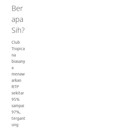
Ber
apa
Sih?
Club
Tropica
na
biasany
a
menaw
arkan
RTP
sekitar
95%
sampai
97%,
tergant
ung