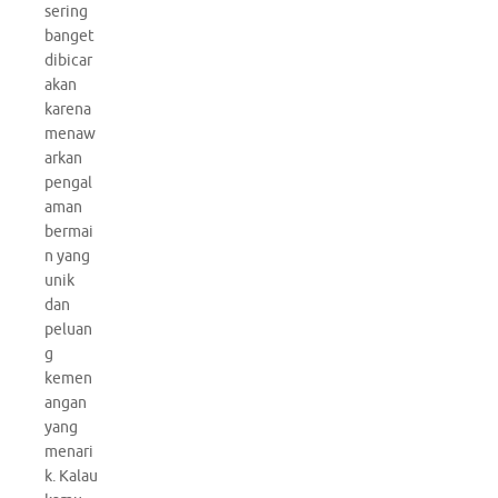
sering
banget
dibicar
akan
karena
menaw
arkan
pengal
aman
bermai
n yang
unik
dan
peluan
g
kemen
angan
yang
menari
k. Kalau