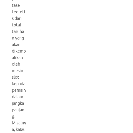
tase
teoreti
s dari
total
taruha
n yang
akan
dikemb
alikan
oleh
mesin
slot
kepada
pemain
dalam
jangka
panjan
g.
Misalny
a, kalau