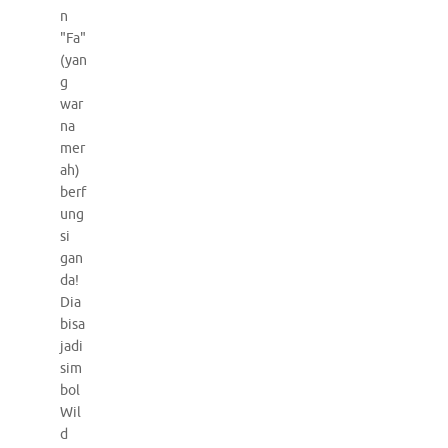
n
"Fa"
(yan
g
war
na
mer
ah)
berf
ung
si
gan
da!
Dia
bisa
jadi
sim
bol
Wil
d