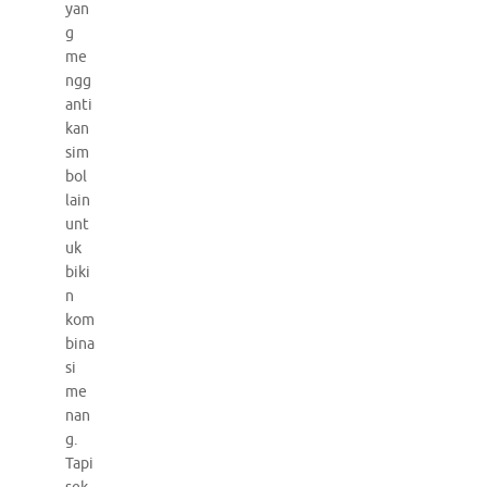
yan
g
me
ngg
anti
kan
sim
bol
lain
unt
uk
biki
n
kom
bina
si
me
nan
g.
Tapi