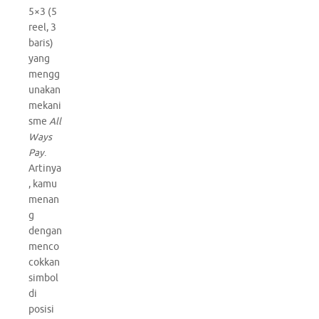
5×3 (5
reel, 3
baris)
yang
mengg
unakan
mekani
sme
All
Ways
Pay
.
Artinya
, kamu
menan
g
dengan
menco
cokkan
simbol
di
posisi