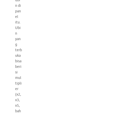
ubi
n di
pan
el
itu.
Ubi
n
yan
g
terb
uka
bisa
beri
si
mul
tipli
er
(x2,
x3,
x5,
bah