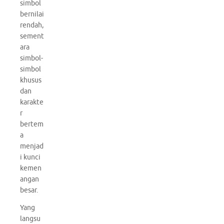
simbol
bernilai
rendah,
sement
ara
simbol-
simbol
khusus
dan
karakte
r
bertem
a
menjad
i kunci
kemen
angan
besar.
Yang
langsu