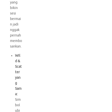
yang
bikin
sesi
bermai
n jadi
nggak
pernah
membo
sankan.
Wil
d &
Scat
ter
yan
g
Sam
a:
Sim
bol
ubi