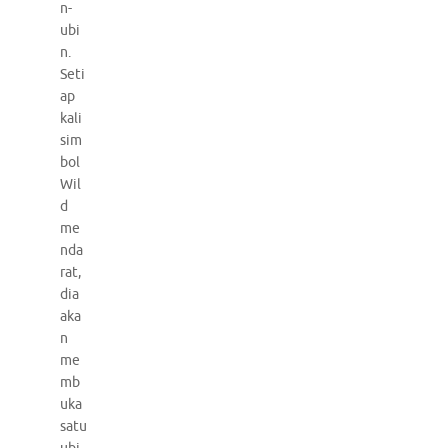
n-
ubi
n.
Seti
ap
kali
sim
bol
Wil
d
me
nda
rat,
dia
aka
n
me
mb
uka
satu