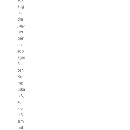
sek
alig
us,
dia
juga
ber
per
an
seb
agai
Scat
ter.
Ku
mp
ulka
n 3,
4,
ata
u 5
sim
bol