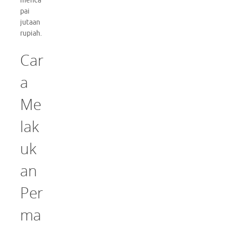
menca
pai
jutaan
rupiah.
Car
a
Me
lak
uk
an
Per
ma