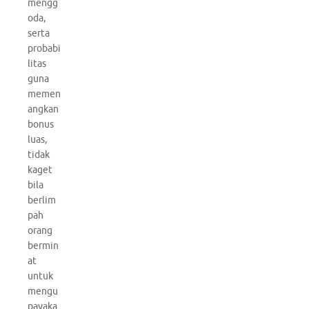
mengg
oda,
serta
probabi
litas
guna
memen
angkan
bonus
luas,
tidak
kaget
bila
berlim
pah
orang
bermin
at
untuk
mengu
payaka