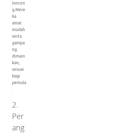
loncen
g.Mere
ka
amat
mudah
serta
gampa
ng
dimain
kan,
sesuai
bagi
pemula
.
2.
Per
ang