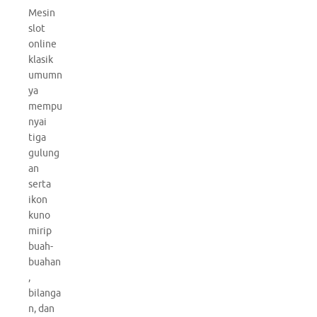
Mesin
slot
online
klasik
umumn
ya
mempu
nyai
tiga
gulung
an
serta
ikon
kuno
mirip
buah-
buahan
,
bilanga
n, dan