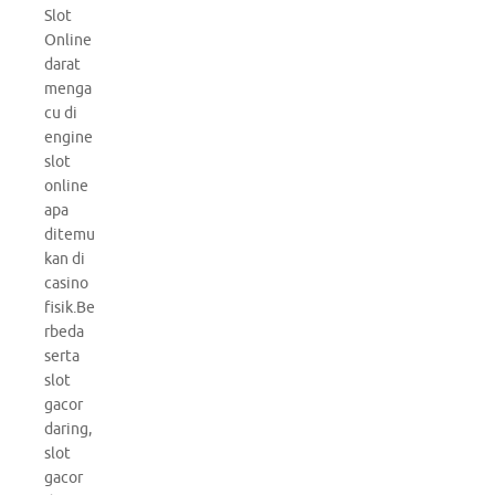
Slot
Online
darat
menga
cu di
engine
slot
online
apa
ditemu
kan di
casino
fisik.Be
rbeda
serta
slot
gacor
daring,
slot
gacor