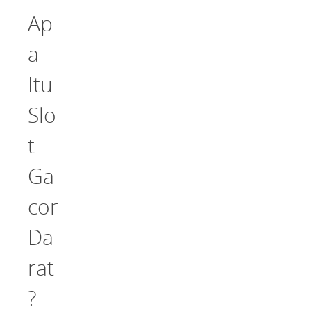
Ap
a
Itu
Slo
t
Ga
cor
Da
rat
?