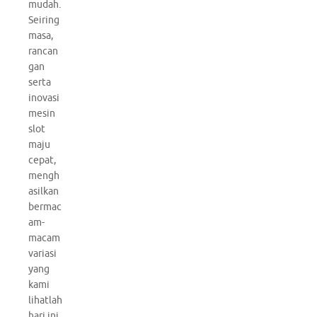
mudah.
Seiring
masa,
rancan
gan
serta
inovasi
mesin
slot
maju
cepat,
mengh
asilkan
bermac
am-
macam
variasi
yang
kami
lihatlah
hari ini.