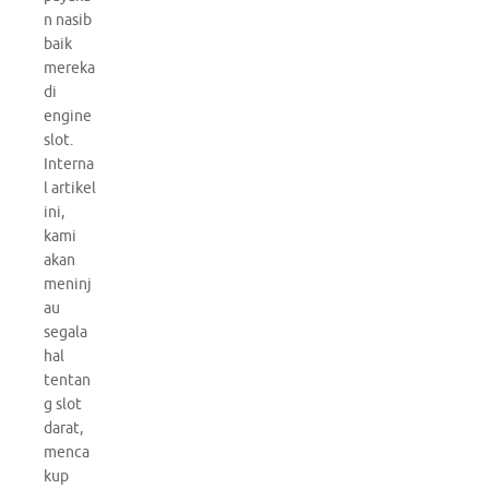
n nasib
baik
mereka
di
engine
slot.
Interna
l artikel
ini,
kami
akan
meninj
au
segala
hal
tentan
g slot
darat,
menca
kup