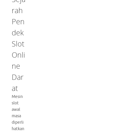
rah
Pen
dek
Slot
Onli
ne
Dar
at
Mesin
slot
awal
masa
diperli
hatkan