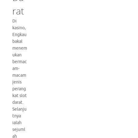
rat
Di
kasino,
Engkau
bakal
menem
ukan
bermac
am-
macam
jenis
perang
kat slot
darat.
Selanju
tnya
ialah
sejuml
ah