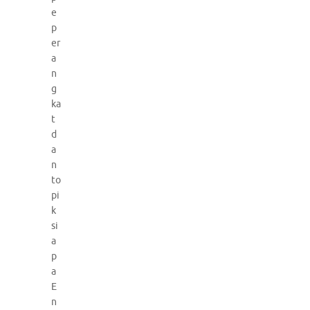
e
p
er
a
n
g
ka
t
d
a
n
to
pi
k
si
a
p
a
E
n