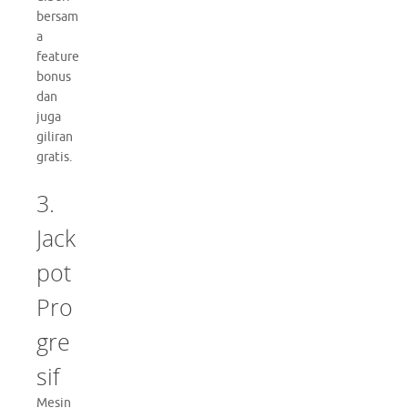
bersam
a
feature
bonus
dan
juga
giliran
gratis.
3.
Jack
pot
Pro
gre
sif
Mesin