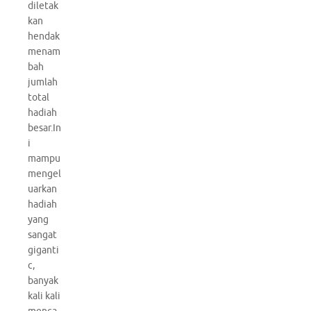
diletak
kan
hendak
menam
bah
jumlah
total
hadiah
besar.In
i
mampu
mengel
uarkan
hadiah
yang
sangat
giganti
c,
banyak
kali kali