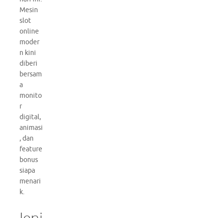
Mesin
slot
online
moder
n kini
diberi
bersam
a
monito
r
digital,
animasi
, dan
feature
bonus
siapa
menari
k.
Jeni