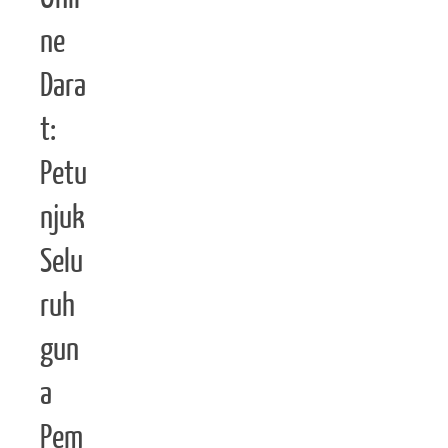
ne
Dara
t:
Petu
njuk
Selu
ruh
gun
a
Pem