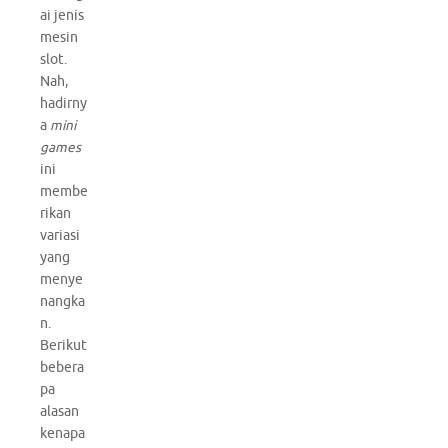
ai jenis
mesin
slot.
Nah,
hadirny
a
mini
games
ini
membe
rikan
variasi
yang
menye
nangka
n.
Berikut
bebera
pa
alasan
kenapa