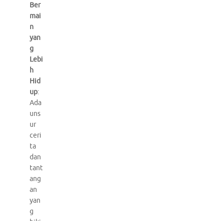
Ber
mai
n
yan
g
Lebi
h
Hid
up
:
Ada
uns
ur
ceri
ta
dan
tant
ang
an
yan
g