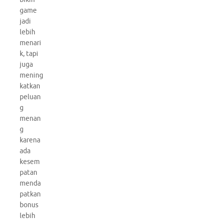
game
jadi
lebih
menari
k, tapi
juga
mening
katkan
peluan
g
menan
g
karena
ada
kesem
patan
menda
patkan
bonus
lebih