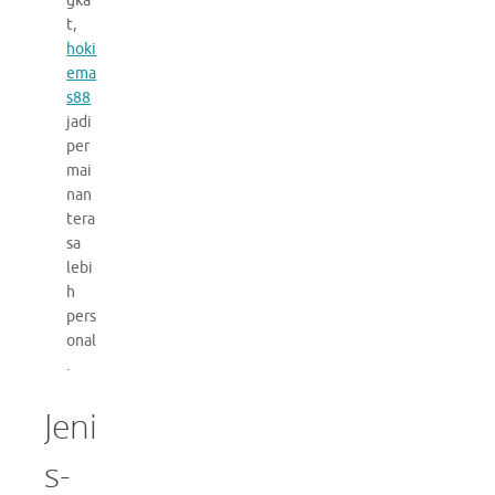
gka
t,
hoki
ema
s88
jadi
per
mai
nan
tera
sa
lebi
h
pers
onal
.
Jeni
s-