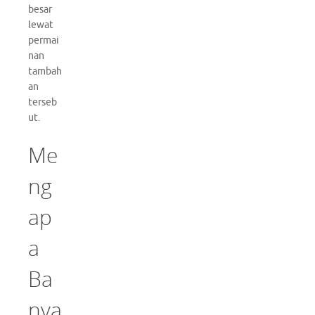
besar
lewat
permai
nan
tambah
an
terseb
ut.
Me
ng
ap
a
Ba
nya