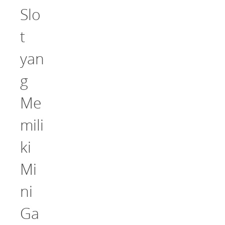
Slo
t
yan
g
Me
mili
ki
Mi
ni
Ga