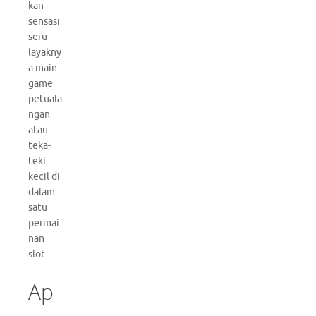
kan
sensasi
seru
layakny
a main
game
petuala
ngan
atau
teka-
teki
kecil di
dalam
satu
permai
nan
slot.
Ap