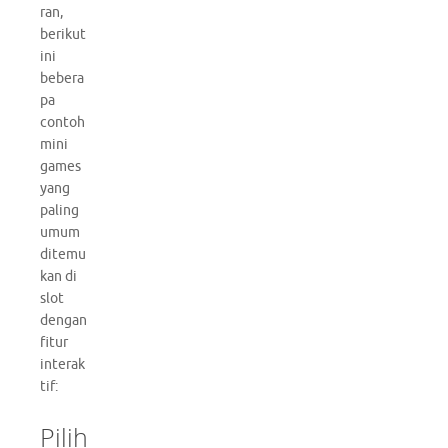
ran,
berikut
ini
bebera
pa
contoh
mini
games
yang
paling
umum
ditemu
kan di
slot
dengan
fitur
interak
tif:
Pilih