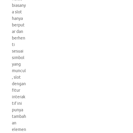
biasany
a slot
hanya
berput
ar dan
berhen
ti
sesuai
simbol
yang
muncul
, slot
dengan
fitur
interak
tif ini
punya
tambah
an
elemen