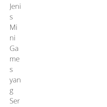
Jeni
s
Mi
ni
Ga
me
s
yan
g
Ser