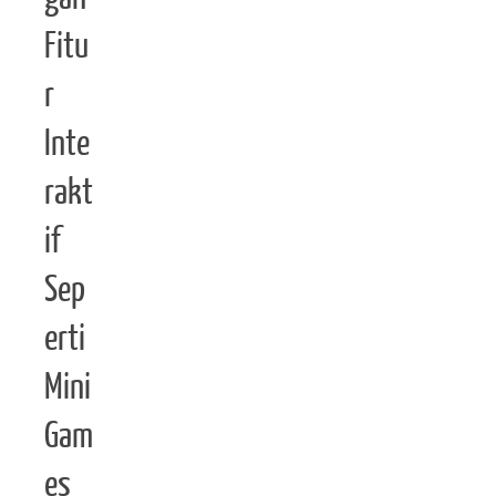
Fitu
r
Inte
rakt
if
Sep
erti
Mini
Gam
es