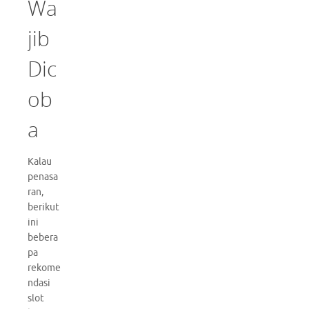
Wa
jib
Dic
ob
a
Kalau
penasa
ran,
berikut
ini
bebera
pa
rekome
ndasi
slot