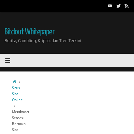
Skip
to
content
Bitclout Whitepaper
Berita, Gambling, Kripto, dan Tren Terkini
Home
Situs
Slot
Online
Menikmati
Sensasi
Bermain
Slot