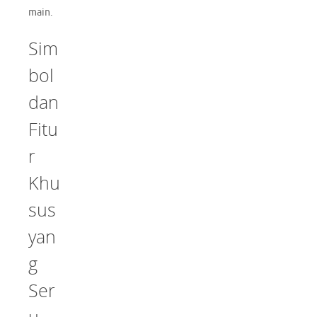
main.
Sim
bol
dan
Fitu
r
Khu
sus
yan
g
Ser
u