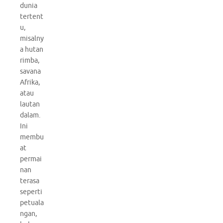
dunia
tertent
u,
misalny
a hutan
rimba,
savana
Afrika,
atau
lautan
dalam.
Ini
membu
at
permai
nan
terasa
seperti
petuala
ngan,