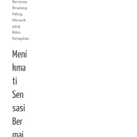
Bertema
Binatang
Paling
Menarik
yang
Bikin
Ketagihan
Meni
kma
ti
Sen
sasi
Ber
mai