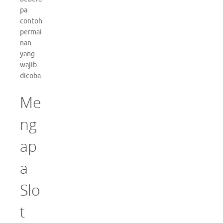
pa
contoh
permai
nan
yang
wajib
dicoba.
Me
ng
ap
a
Slo
t