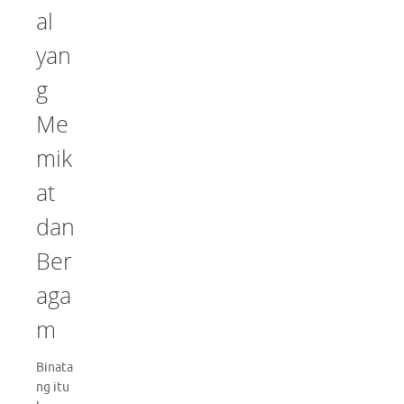
al
yan
g
Me
mik
at
dan
Ber
aga
m
Binata
ng itu