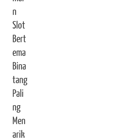
n
Slot
Bert
ema
Bina
tang
Pali
ng
Men
arik