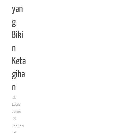
yan
g
Biki
n
Keta
giha
n
Louis
Jones
Januari