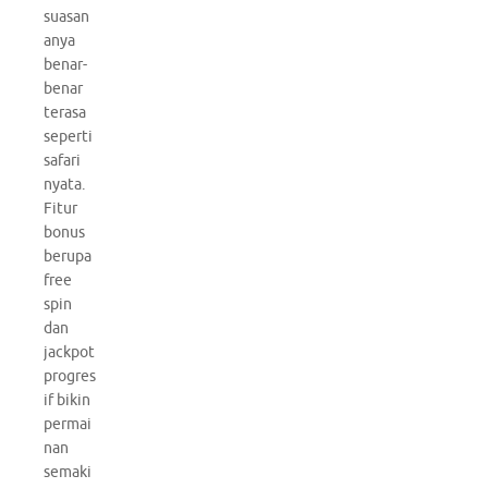
suasan
anya
benar-
benar
terasa
seperti
safari
nyata.
Fitur
bonus
berupa
free
spin
dan
jackpot
progres
if bikin
permai
nan
semaki