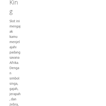
Kin
g
Slot ini
mengaj
ak
kamu
menjel
ajahi
padang
savana
Afrika.
Denga
n
simbol
singa,
gajah,
jerapah
, dan
zebra,