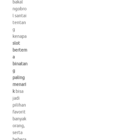
bakal
ngobro
l santai
tentan
g
kenapa
slot
bertem
a
binatan
g
paling
menari
k
bisa
jadi
pilihan
favorit
banyak
orang,
serta
bebera