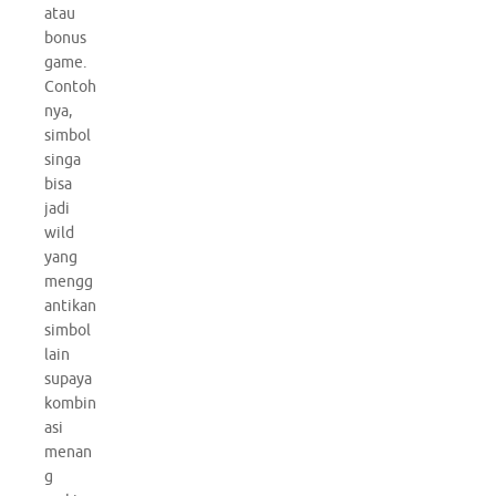
atau
bonus
game.
Contoh
nya,
simbol
singa
bisa
jadi
wild
yang
mengg
antikan
simbol
lain
supaya
kombin
asi
menan
g