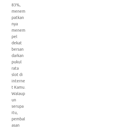
83%,
menem
patkan
nya
menem
pel
dekat
bersan
darkan
pukul
rata
slot di
interne
t Kamu.
Walaup
un
serupa
itu,
pembal
asan