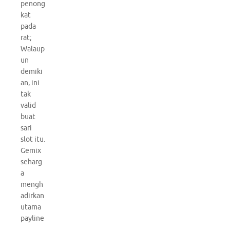
penong
kat
pada
rat;
Walaup
un
demiki
an, ini
tak
valid
buat
sari
slot itu.
Gemix
seharg
a
mengh
adirkan
utama
payline
,