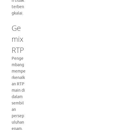
h tidak
terben
gkalai.
Ge
mix
RTP
Penge
mbang
mempe
rkenalk
an RTP
main di
dalam
sembil
an
persep
uluhan
enam.