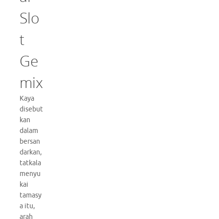
Slo
t
Ge
mix
Kaya
disebut
kan
dalam
bersan
darkan,
tatkala
menyu
kai
tamasy
a itu,
arah