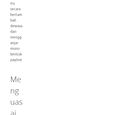
itu
secara
bertam
bah
dewasa
dari
mengg
anjar
mono
bentuk
payline
.
Me
ng
uas
ai