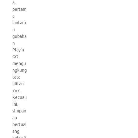
a,
pertam
a
lantara
n
gubaha
n
Play’n
GO
mengu
ngkung
tata
lilitan
7×7.
Kecuali
ini,
simpan
an
bertual
ang