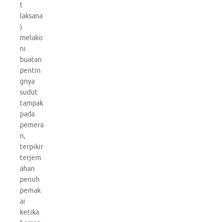
t
laksana
)
melako
ni
buatan
pentin
gnya
sudut
tampak
pada
pemera
n,
terpikir
terjem
ahan
penuh
pemak
ai
ketika