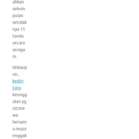
ahkan
sekum
pulan
setidak
nya 15
tanda
secara
seraga
m.
Walaup
un,
kediri
toto
keungg
ulan yg
istime
wa
bersam
a mujur
enggak