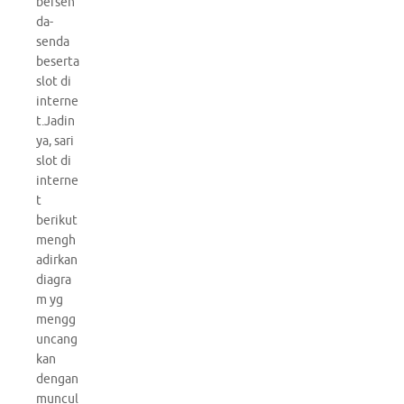
bersen
da-
senda
beserta
slot di
interne
t.Jadin
ya, sari
slot di
interne
t
berikut
mengh
adirkan
diagra
m yg
mengg
uncang
kan
dengan
muncul