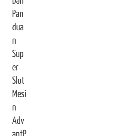
Dan
Pan
dua
n
Sup
er
Slot
Mesi
n
Adv
antP