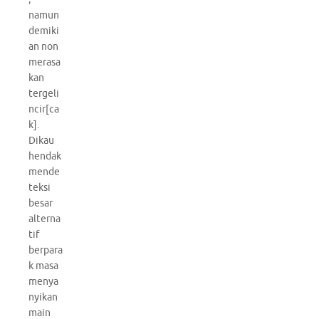
namun
demiki
an non
merasa
kan
tergeli
ncir[ca
k].
Dikau
hendak
mende
teksi
besar
alterna
tif
berpara
k masa
menya
nyikan
main