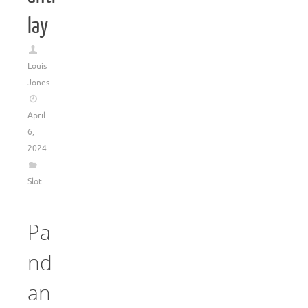
lay
Louis
Jones
April
6,
2024
Slot
Pa
nd
an