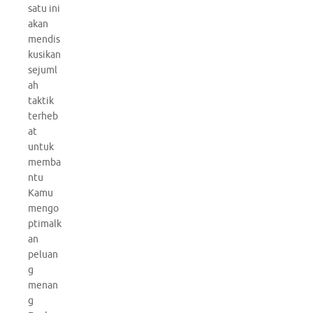
satu ini
akan
mendis
kusikan
sejuml
ah
taktik
terheb
at
untuk
memba
ntu
Kamu
mengo
ptimalk
an
peluan
g
menan
g