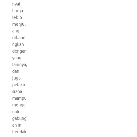
nyai
harga
lebih
menjul
ang
dibandi
ngkan
dengan
yang
lainnya,
dan
juga
pelaku
siapa
mampu
menge
nali
gabung
an ini
hendak