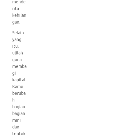
mende
rita
kehilan
gan.
Selain
yang
itu,
ujilah
guna
memba
gi
kapital
Kamu
beruba
h
bagian-
bagian
mini
dan
tentuk