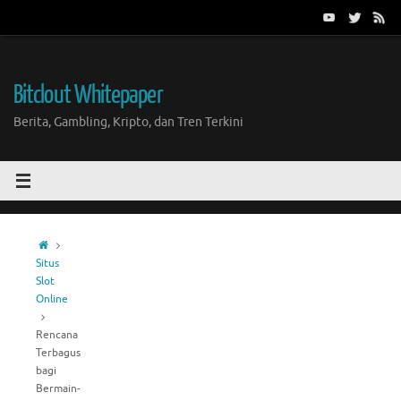
Skip
to
content
Bitclout Whitepaper
Berita, Gambling, Kripto, dan Tren Terkini
Home
Situs
Slot
Online
Rencana
Terbagus
bagi
Bermain-