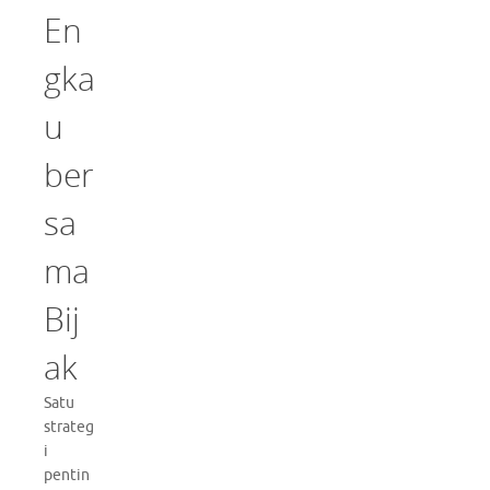
En
gka
u
ber
sa
ma
Bij
ak
Satu
strateg
i
pentin