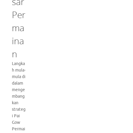
sar
Per
ma
ina
n
Langka
h mula-
mula di
dalam
menge
mbang
kan
strateg
i Pai
Gow
Permai