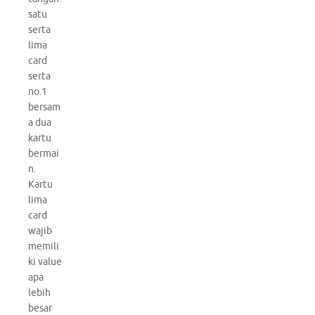
satu
serta
lima
card
serta
no.1
bersam
a dua
kartu
bermai
n.
Kartu
lima
card
wajib
memili
ki value
apa
lebih
besar