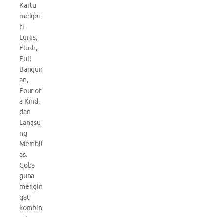
Kartu
melipu
ti
Lurus,
Flush,
Full
Bangun
an,
Four of
a Kind,
dan
Langsu
ng
Membil
as.
Coba
guna
mengin
gat
kombin