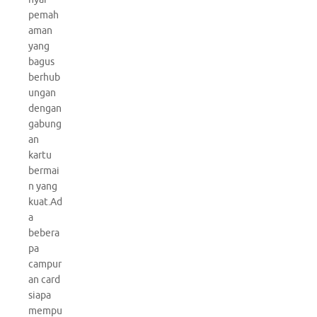
pemah
aman
yang
bagus
berhub
ungan
dengan
gabung
an
kartu
bermai
n yang
kuat.Ad
a
bebera
pa
campur
an card
siapa
mempu