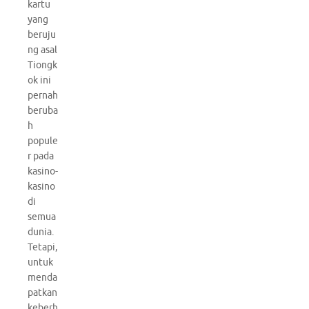
kartu
yang
beruju
ng asal
Tiongk
ok ini
pernah
beruba
h
popule
r pada
kasino-
kasino
di
semua
dunia.
Tetapi,
untuk
menda
patkan
keberh