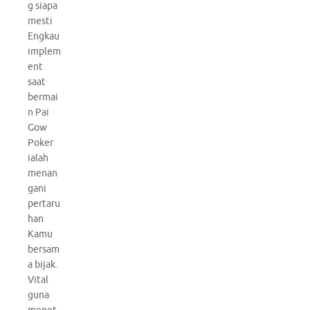
g siapa
mesti
Engkau
implem
ent
saat
bermai
n Pai
Gow
Poker
ialah
menan
gani
pertaru
han
Kamu
bersam
a bijak.
Vital
guna