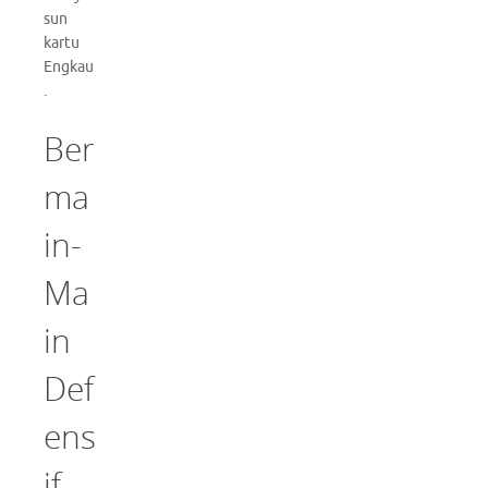
sun
kartu
Engkau
.
Ber
ma
in-
Ma
in
Def
ens
if