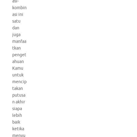
asi-
kombin
asi ini
satu
dan
juga
manfaa
tkan
penget
ahuan
Kamu
untuk
mencip
takan
putusa
n akhir
siapa
lebih
baik
ketika
menyu