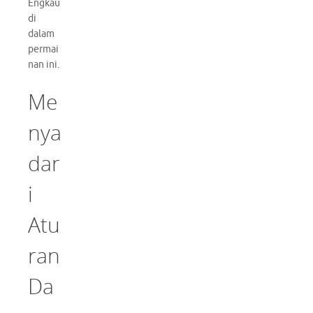
Engkau
di
dalam
permai
nan ini.
Me
nya
dar
i
Atu
ran
Da