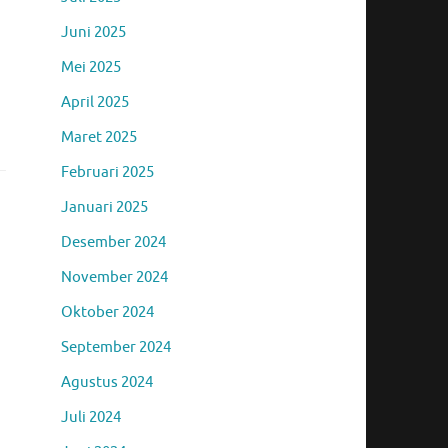
Juni 2025
Mei 2025
April 2025
Maret 2025
Februari 2025
Januari 2025
Desember 2024
November 2024
Oktober 2024
September 2024
Agustus 2024
Juli 2024