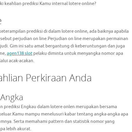
i keahlian prediksi Kamu internal lotere online?
e
rampilan prediksi di dalam lotere online, ada baiknya apabila
rsebut perjudian on line.Perjudian on line merupakan permainan
udi. Gim ini satu amat bergantung di keberuntungan dan juga
ine,
agen138 slot
pelaku diminta untuk menyangka nomor apa
alui acak-acakan.
ahlian Perkiraan Anda
 Angka
an prediksi Engkau dalam lotere onlen merupakan bersama
i keluar.Kamu mampu menelusuri kabar tentang angka-angka apa
umnya. Serta memahami pattern dan statistik nomor yang
a lebih akurat.