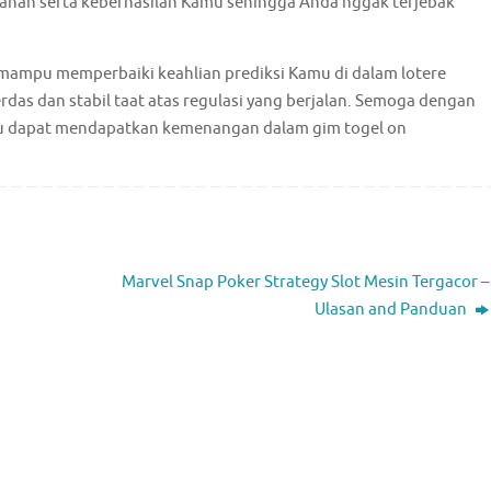
lahan serta keberhasilan Kamu sehingga Anda nggak terjebak
mampu memperbaiki keahlian prediksi Kamu di dalam lotere
rdas dan stabil taat atas regulasi yang berjalan. Semoga dengan
u dapat mendapatkan kemenangan dalam gim togel on
Marvel Snap Poker Strategy Slot Mesin Tergacor –
Ulasan and Panduan