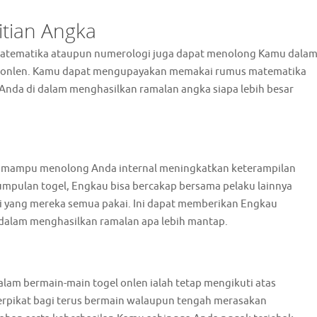
itian Angka
 matematika ataupun numerologi juga dapat menolong Kamu dala
ere onlen. Kamu dapat mengupayakan memakai rumus matematika
a di dalam menghasilkan ramalan angka siapa lebih besar
a mampu menolong Anda internal meningkatkan keterampilan
mpulan togel, Engkau bisa bercakap bersama pelaku lainnya
si yang mereka semua pakai. Ini dapat memberikan Engkau
dalam menghasilkan ramalan apa lebih mantap.
alam bermain-main togel onlen ialah tetap mengikuti atas
terpikat bagi terus bermain walaupun tengah merasakan