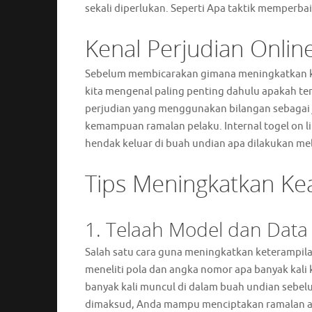
sekali diperlukan. Seperti Apa taktik memperbaik
Kenal Perjudian Onlin
Sebelum membicarakan gimana meningkatkan kete
kita mengenal paling penting dahulu apakah te
perjudian yang menggunakan bilangan sebagai j
kemampuan ramalan pelaku. Internal togel on l
hendak keluar di buah undian apa dilakukan mel
Tips Meningkatkan Ke
1. Telaah Model dan Data
Salah satu cara guna meningkatkan keterampil
meneliti pola dan angka nomor apa banyak kal
banyak kali muncul di dalam buah undian sebel
dimaksud, Anda mampu menciptakan ramalan ap