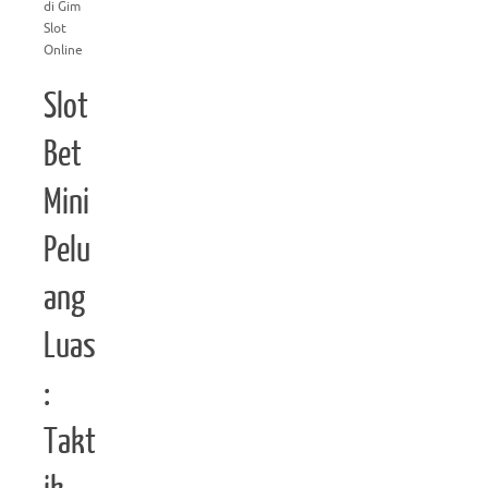
di Gim
Slot
Online
Slot
Bet
Mini
Pelu
ang
Luas
:
Takt