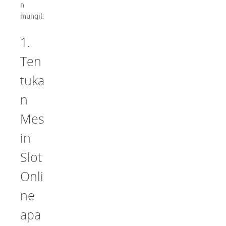
n
mungil:
1.
Ten
tuka
n
Mes
in
Slot
Onli
ne
apa