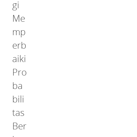
gi
Me
mp
erb
aiki
Pro
ba
bili
tas
Ber