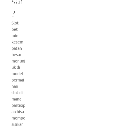
sar
?
Slot
bet
mini
kesem
patan
besar
menunj
uk di
model
permai
nan
slot di
mana
partisip
an bisa
mempo
sisikan