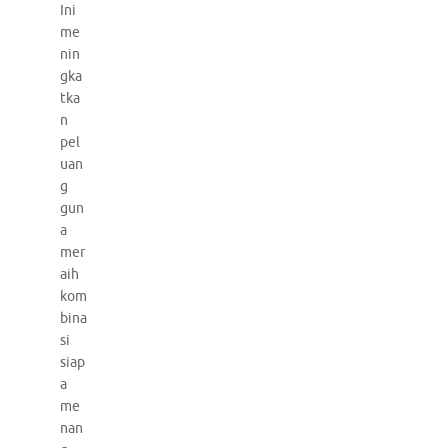
Ini
me
nin
gka
tka
n
pel
uan
g
gun
a
mer
aih
kom
bina
si
siap
a
me
nan