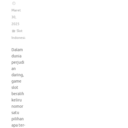
Maret
30,
2025
Slot
Indonesia
Dalam
dunia
perjudi
an
daring,
game
slot
beralih
keliru
nomor
satu
pilihan
apa ter-