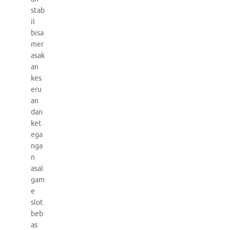
stab
il
bisa
mer
asak
an
kes
eru
an
dan
ket
ega
nga
n
asal
gam
e
slot
beb
as