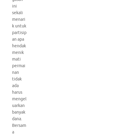
ini
sekali
menari
k untuk
partisip
an apa
hendak
menik
mati
permai
nan
tidak
ada
harus
mengel
uarkan
banyak
dana.
Bersam
a