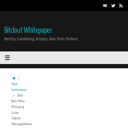
Skip
to
content
Bitclout Whitepaper
Berita, Gambling, Kripto, dan Tren Terkini
Home
Slot
Indonesia
Slot
Bet Mini
Peluang
Luas:
Taktik
Mengalahkan