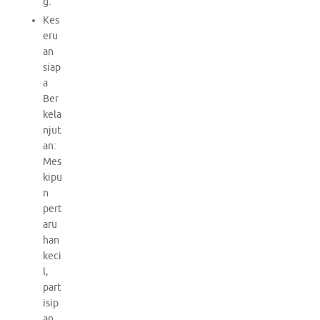
g.
Kes
eru
an
siap
a
Ber
kela
njut
an:
Mes
kipu
n
pert
aru
han
keci
l,
part
isip
an