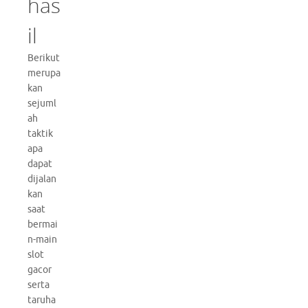
has
il
Berikut
merupa
kan
sejuml
ah
taktik
apa
dapat
dijalan
kan
saat
bermai
n-main
slot
gacor
serta
taruha