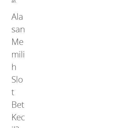
an.
Ala
san
Me
mili
h
Slo
t
Bet
Kec