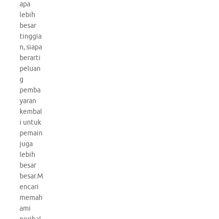
apa
lebih
besar
tinggia
n, siapa
berarti
peluan
g
pemba
yaran
kembal
i untuk
pemain
juga
lebih
besar
besar.M
encari
memah
ami