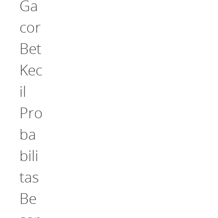
Ga
cor
Bet
Kec
il
Pro
ba
bili
tas
Be