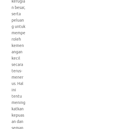
kerugia
n besar,
serta
peluan
g untuk
mempe
roleh
kemen
angan
kecil
secara
terus-
mener
us. Hal
ini
tentu
mening
katkan
kepuas
an dan
seman