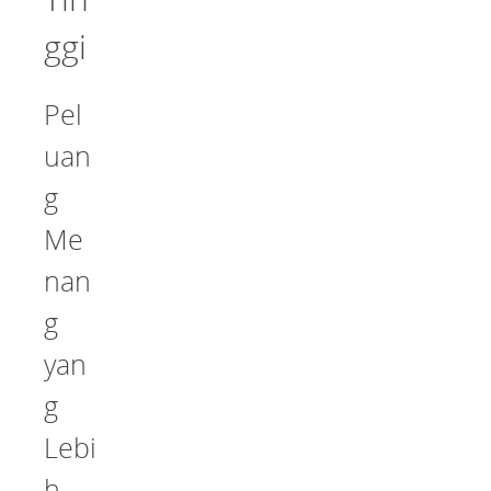
ggi
Pel
uan
g
Me
nan
g
yan
g
Lebi
h