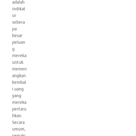
adalah
indikat
or
sebera
pa
besar
peluan
g
mereka
untuk
memen
angkan
kembal
i uang
yang
mereka
pertaru
hkan.
Secara
umum,
semaki