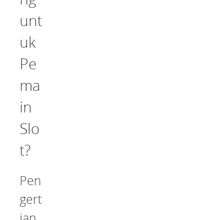
unt
uk
Pe
ma
in
Slo
t?
Pen
gert
ian