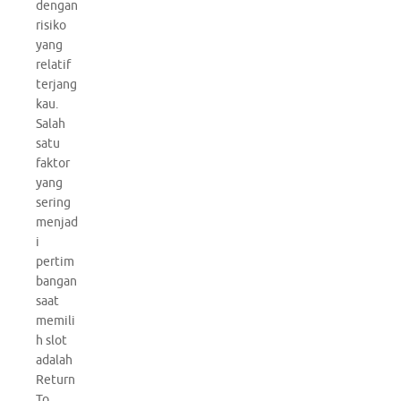
dengan
risiko
yang
relatif
terjang
kau.
Salah
satu
faktor
yang
sering
menjad
i
pertim
bangan
saat
memili
h slot
adalah
Return
To