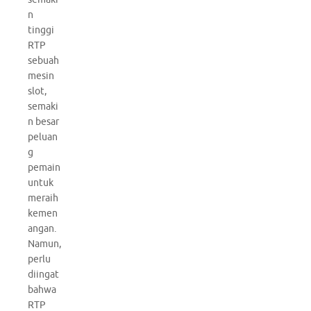
n
tinggi
RTP
sebuah
mesin
slot,
semaki
n besar
peluan
g
pemain
untuk
meraih
kemen
angan.
Namun,
perlu
diingat
bahwa
RTP