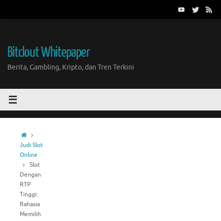
Skip
to
content
Bitclout Whitepaper
Berita, Gambling, Kripto, dan Tren Terkini
Home
Judi Slot
Online
Slot
Dengan
RTP
Tinggi:
Rahasia
Memilih