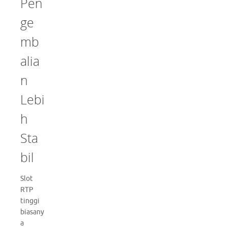
Pen
ge
mb
alia
n
Lebi
h
Sta
bil
Slot
RTP
tinggi
biasany
a