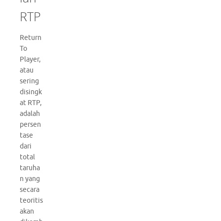
RTP
Return
To
Player,
atau
sering
disingk
at RTP,
adalah
persen
tase
dari
total
taruha
n yang
secara
teoritis
akan