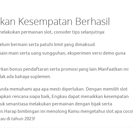
kan Kesempatan Berhasil
lakukan permainan slot, consider tips selanjutnya:
elum bermain serta patuhi limit yang dimaksud.
main-main serta uang sungguhan, eksperimen versi demo guna
rkan bonus pendaftaran serta promosi yang lain.Manfaatkan ini
dak ada bahaya suplemen.
 Anda memahami apa apa mesti diperlukan. Dengan memilih slot
rapkan rencana siapa baik, Engkau dapat menaikkan kesempatan
tuk senantiasa melakukan permainan dengan bijak serta
.Harap bimbingan ini menolong Kamu mengetahui slot apa coco
u di tahun 2023!