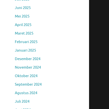
Juni 2025
Mei 2025
April 2025
Maret 2025
Februari 2025
Januari 2025
Desember 2024
November 2024
Oktober 2024
September 2024
Agustus 2024
Juli 2024