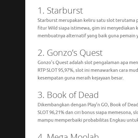
1. Starburst
Starburst merupakan keliru satu slot terutama p
fitur Wild siapa istimewa, gim ini menyediaka
membuatnya alternatif yang baik guna pemain
2. Gonzo’s Quest
Gonzo’s Quest adalah slot pengalaman apa men
RTP SLOT 95,97%, slot ini menawarkan cara mud
kesempatan guna meraih kejayaan besar.
3. Book of Dead
Dikembangkan dengan Play’n GO, Book of Dead
SLOT 96,21% dan ciri bonus siapa memesona, slo
mampu memperbaiki probabilitas Engkau untuk
4. Mega Moolah