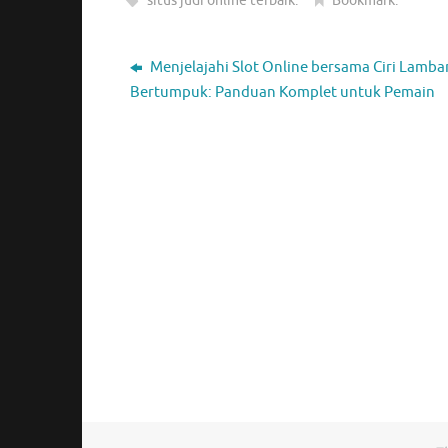
situs judi online terbaik
.
Bookmark
.
Menjelajahi Slot Online bersama Ciri Lamb
Bertumpuk: Panduan Komplet untuk Pemain