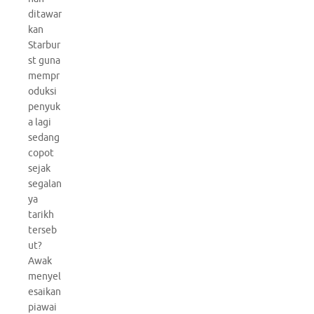
ditawar
kan
Starbur
st guna
mempr
oduksi
penyuk
a lagi
sedang
copot
sejak
segalan
ya
tarikh
terseb
ut?
Awak
menyel
esaikan
piawai