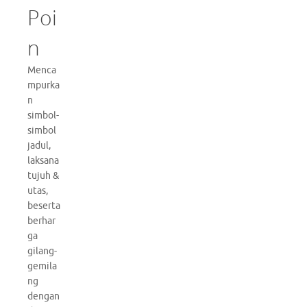
Poi
n
Menca
mpurka
n
simbol-
simbol
jadul,
laksana
tujuh &
utas,
beserta
berhar
ga
gilang-
gemila
ng
dengan