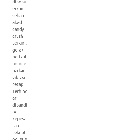
dipopul
erkan
sebab
abad
candy
crush
terkini,
gerak
berikut
mengel
uarkan
vibrasi
tetap.
Terhind
ar
dibandi
ng
kepesa
tan
teknol
ogi nun