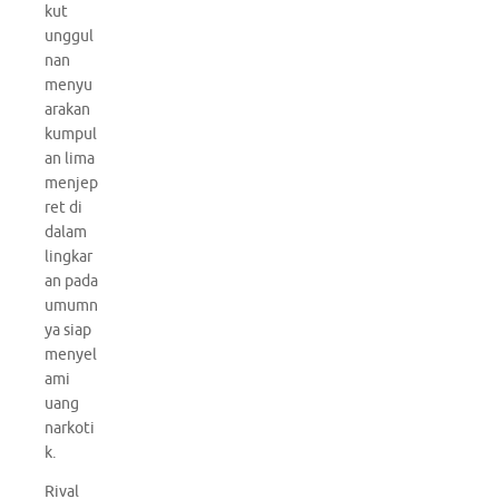
kut
unggul
nan
menyu
arakan
kumpul
an lima
menjep
ret di
dalam
lingkar
an pada
umumn
ya siap
menyel
ami
uang
narkoti
k.
Rival