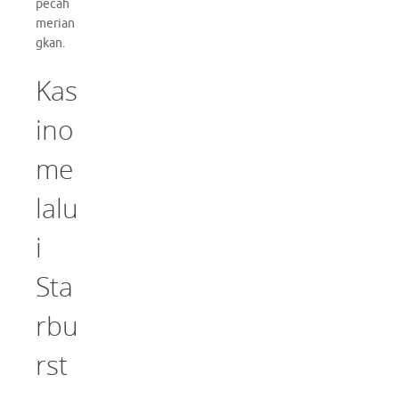
pecah
merian
gkan.
Kas
ino
me
lalu
i
Sta
rbu
rst