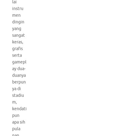
lai
instru
men
dingin
yang
sangat
keras,
grafis
serta
gamepl
ay dua-
duanya
berpun
ya di
stadiu
m,
kendati
pun
apa sih
pula
nan