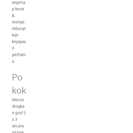
segena
p kerai
&
menye
mbunyi
kan
kejayaa
n
pertam
a.
Po
kok
Merun
dingka
n grid 5
x 3
secara
istime