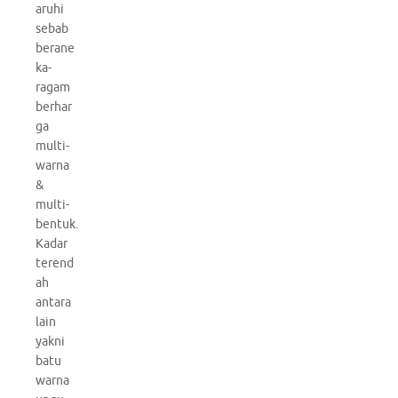
aruhi
sebab
berane
ka-
ragam
berhar
ga
multi-
warna
&
multi-
bentuk.
Kadar
terend
ah
antara
lain
yakni
batu
warna