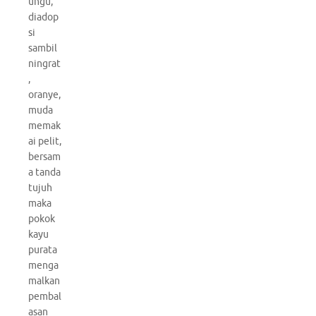
ungu,
diadop
si
sambil
ningrat
,
oranye,
muda
memak
ai pelit,
bersam
a tanda
tujuh
maka
pokok
kayu
purata
menga
malkan
pembal
asan