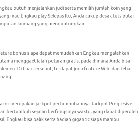
Engkau butuh menjalankan judi serta memilih jumlah koin yang
yang mau Engkau play.Selepas itu, Anda cukup desak tuts putar
campuran lambang yang menguntungkan.
 feature bonus siapa dapat memudahkan Engkau mengalahkan
terutama menggaet ialah putaran gratis, pada dimana Anda bisa
lemen. Di Luar tersebut, terdapat juga feature Wild dan tebar
enang.
ot Gacor merupakan jackpot pertumbuhannya.Jackpot Progresive
tan bertumbuh sejalan berfungsinya waktu, yang dapat diperoleh
il, Engkau bisa balik serta hadiah gigantic siapa mampu