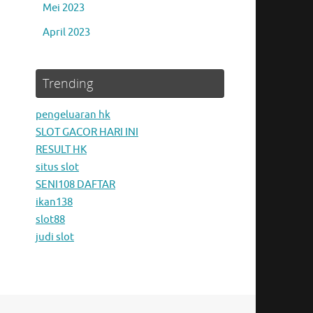
Mei 2023
April 2023
Trending
pengeluaran hk
SLOT GACOR HARI INI
RESULT HK
situs slot
SENI108 DAFTAR
ikan138
slot88
judi slot