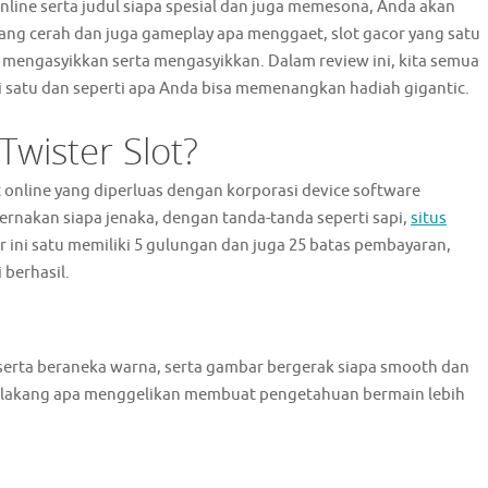
line serta judul siapa spesial dan juga memesona, Anda akan
yang cerah dan juga gameplay apa menggaet, slot gacor yang satu
mengasyikkan serta mengasyikkan. Dalam review ini, kita semua
i satu dan seperti apa Anda bisa memenangkan hadiah gigantic.
Twister Slot?
t online yang diperluas dengan korporasi device software
ernakan siapa jenaka, dengan tanda-tanda seperti sapi,
situs
or ini satu memiliki 5 gulungan dan juga 25 batas pembayaran,
berhasil.
 serta beraneka warna, serta gambar bergerak siapa smooth dan
r belakang apa menggelikan membuat pengetahuan bermain lebih