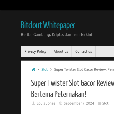
Skip
to
content
Bitclout Whitepaper
Berita, Gambling, Kripto, dan Tren Terkini
Skip
Privacy Policy
About us
Contact us
to
content
Home
Slot
Super Twister Slot Gacor Review: Pe
Super Twister Slot Gacor Revie
Bertema Peternakan!
Louis Jones
September 7, 2024
Slot