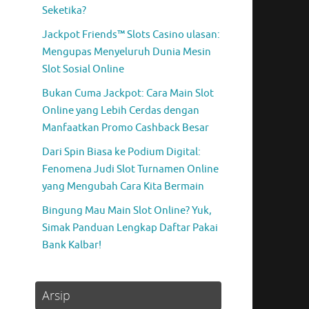
Seketika?
Jackpot Friends™ Slots Casino ulasan:
Mengupas Menyeluruh Dunia Mesin
Slot Sosial Online
Bukan Cuma Jackpot: Cara Main Slot
Online yang Lebih Cerdas dengan
Manfaatkan Promo Cashback Besar
Dari Spin Biasa ke Podium Digital:
Fenomena Judi Slot Turnamen Online
yang Mengubah Cara Kita Bermain
Bingung Mau Main Slot Online? Yuk,
Simak Panduan Lengkap Daftar Pakai
Bank Kalbar!
Arsip