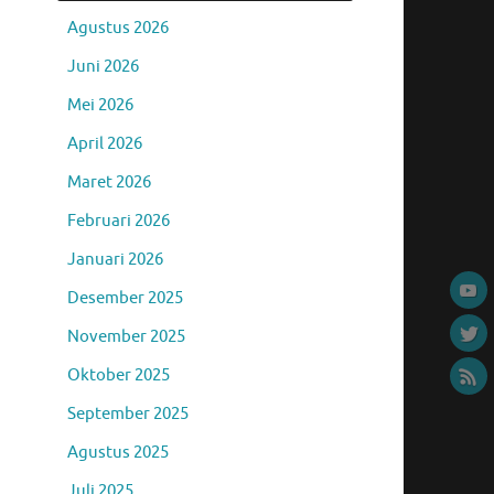
Agustus 2026
Juni 2026
Mei 2026
April 2026
Maret 2026
Februari 2026
Januari 2026
Desember 2025
November 2025
Oktober 2025
September 2025
Agustus 2025
Juli 2025