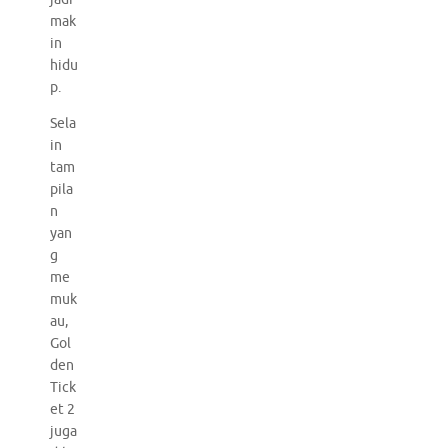
mak
in
hidu
p.
Sela
in
tam
pila
n
yan
g
me
muk
au,
Gol
den
Tick
et 2
juga