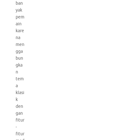
ban
yak
pem
ain
kare
na
men
gga
bun
gka
n
tem
a
klasi
k
den
gan
fitur
-
fitur