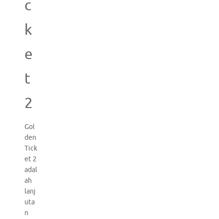
c
k
e
t
2
Gol
den
Tick
et 2
adal
ah
lanj
uta
n