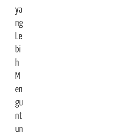
ya
ng
Le
bi
h
M
en
gu
nt
un