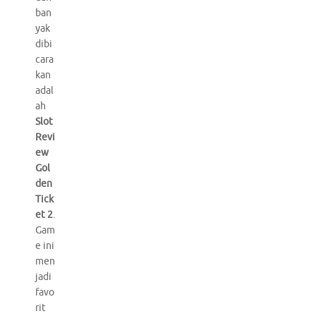
ban
yak
dibi
cara
kan
adal
ah
Slot
Revi
ew
Gol
den
Tick
et 2
.
Gam
e ini
men
jadi
favo
rit