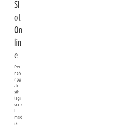
Sl
ot
On
lin
e
Per
nah
ngg
ak
sih,
lagi
scro
ll
med
ia