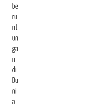
be
ru
nt
un
ga
n
di
Du
ni
a