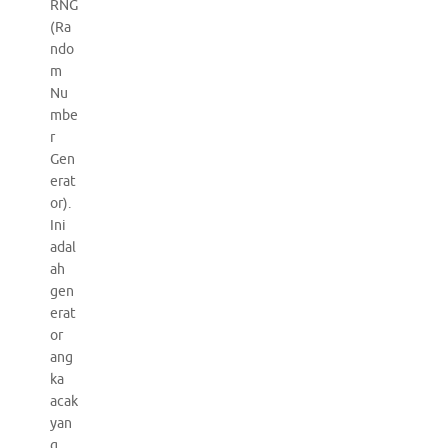
RNG
(Ra
ndo
m
Nu
mbe
r
Gen
erat
or).
Ini
adal
ah
gen
erat
or
ang
ka
acak
yan
g