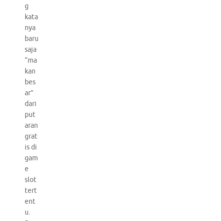
g
kata
nya
baru
saja
“ma
kan
bes
ar”
dari
put
aran
grat
is di
gam
e
slot
tert
ent
u.