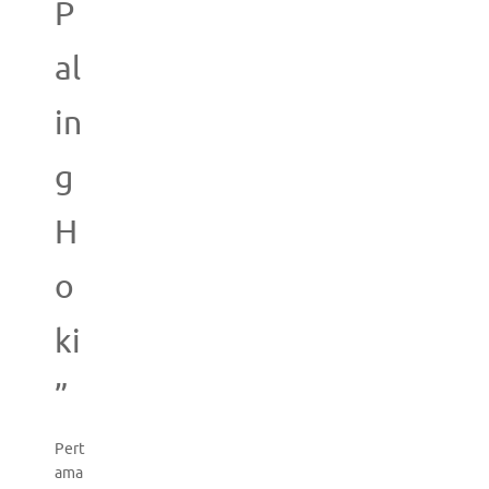
P
al
in
g
H
o
ki
”
Pert
ama