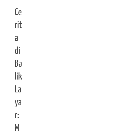
Ce
rit
a
di
Ba
lik
La
ya
r:
M