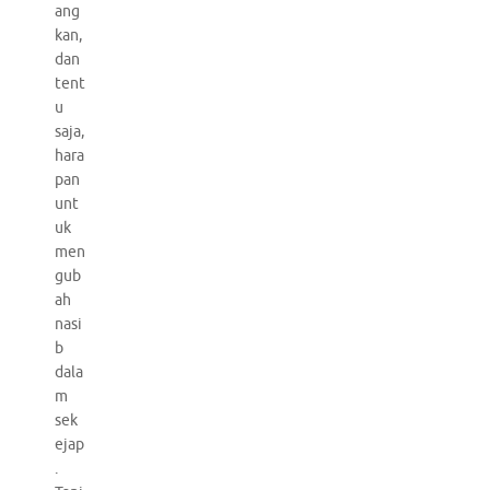
ang
kan,
dan
tent
u
saja,
hara
pan
unt
uk
men
gub
ah
nasi
b
dala
m
sek
ejap
.