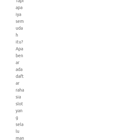
Tapi
apa
iya
sem
uda
h
itu?
Apa
ben
ar
ada
daft
ar
raha
sia
slot
yan
g
sela
lu
man