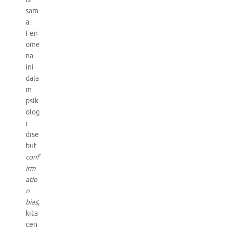
sam
a.
Fen
ome
na
ini
dala
m
psik
olog
i
dise
but
conf
irm
atio
n
bias
;
kita
cen