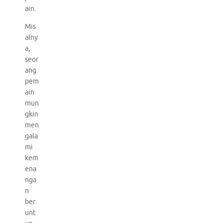
ain.
Mis
alny
a,
seor
ang
pem
ain
mun
gkin
men
gala
mi
kem
ena
nga
n
ber
unt