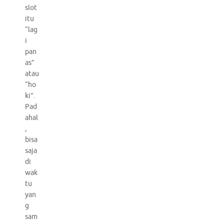
slot
itu
“lag
i
pan
as”
atau
“ho
ki”.
Pad
ahal
,
bisa
saja
di
wak
tu
yan
g
sam