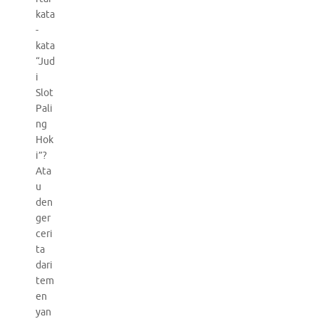
kata
-
kata
“Jud
i
Slot
Pali
ng
Hok
i”?
Ata
u
den
ger
ceri
ta
dari
tem
en
yan