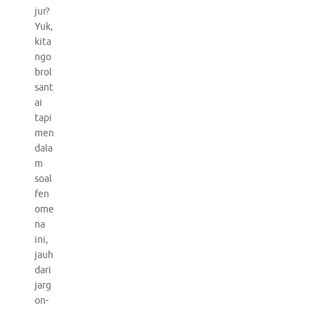
jur?
Yuk,
kita
ngo
brol
sant
ai
tapi
men
dala
m
soal
fen
ome
na
ini,
jauh
dari
jarg
on-