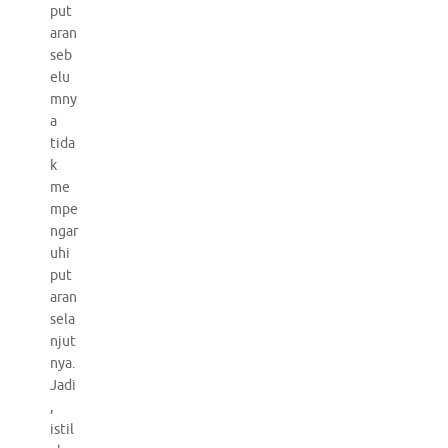
put
aran
seb
elu
mny
a
tida
k
me
mpe
ngar
uhi
put
aran
sela
njut
nya.
Jadi
,
istil