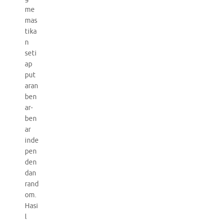
me
mas
tika
n
seti
ap
put
aran
ben
ar-
ben
ar
inde
pen
den
dan
rand
om.
Hasi
l