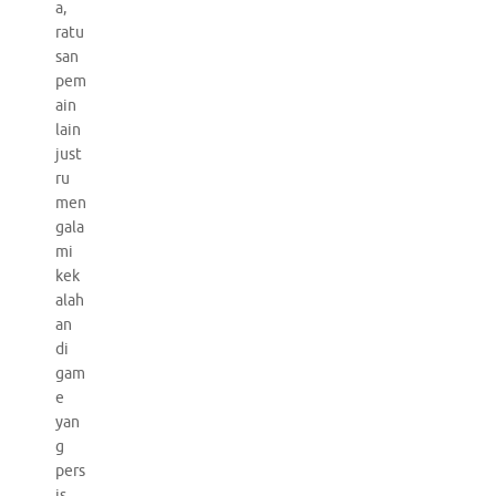
a,
ratu
san
pem
ain
lain
just
ru
men
gala
mi
kek
alah
an
di
gam
e
yan
g
pers
is