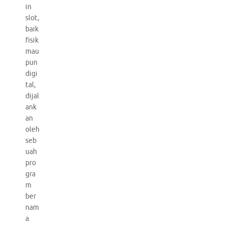
in
slot,
baik
fisik
mau
pun
digi
tal,
dijal
ank
an
oleh
seb
uah
pro
gra
m
ber
nam
a