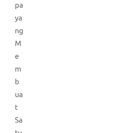
pa
ya
ng
M
e
m
b
ua
t
Sa