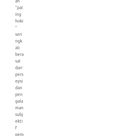
ah
“pal
ing
hoki
”
seri
ngk
ali
bera
sal
dari
pers
epsi
dan
pen
gala
man
subj
ekti
f
pem