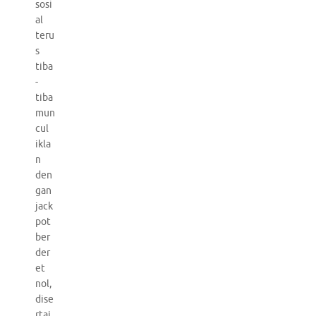
sosi
al
teru
s
tiba
-
tiba
mun
cul
ikla
n
den
gan
jack
pot
ber
der
et
nol,
dise
rtai