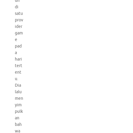
un
di
satu
prov
ider
gam
e
pad
a
hari
tert
ent
u.
Dia
lalu
men
yim
pulk
an
bah
wa