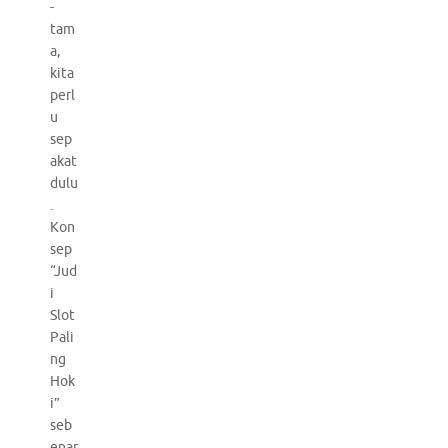
-
tam
a,
kita
perl
u
sep
akat
dulu
.
Kon
sep
“Jud
i
Slot
Pali
ng
Hok
i”
seb
enar