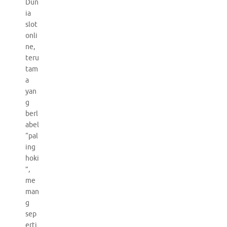
Dun
ia
slot
onli
ne,
teru
tam
a
yan
g
berl
abel
“pal
ing
hoki
”,
me
man
g
sep
erti