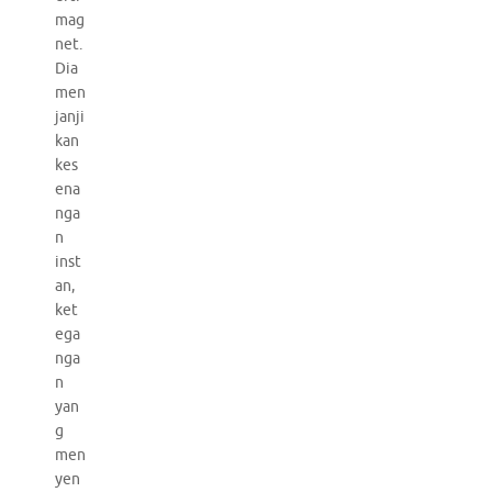
mag
net.
Dia
men
janji
kan
kes
ena
nga
n
inst
an,
ket
ega
nga
n
yan
g
men
yen