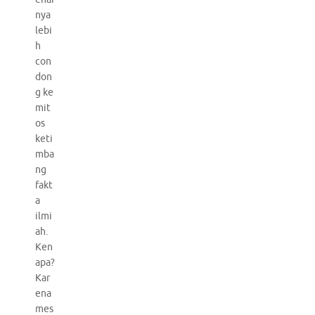
nya
lebi
h
con
don
g ke
mit
os
keti
mba
ng
fakt
a
ilmi
ah.
Ken
apa?
Kar
ena
mes