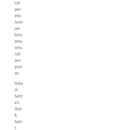
tut
per-
eko
nom
ian
bers
ama
selu
ruh
sen
yum
an.
Dala
m
Sant
a’s
Stac
k,
Sain
t