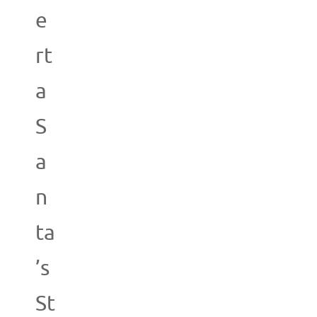
e
rt
a
S
a
n
ta
’s
St