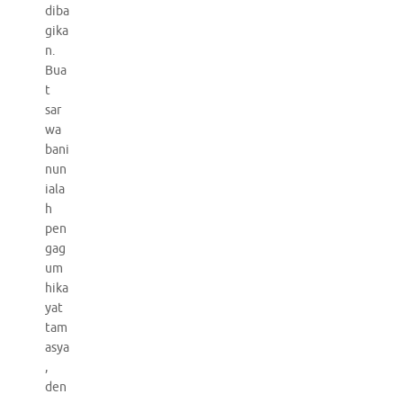
diba
gika
n.
Bua
t
sar
wa
bani
nun
iala
h
pen
gag
um
hika
yat
tam
asya
,
den