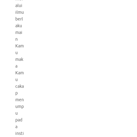
alui
ilmu
berl
aku
mai
n
Kam
u
mak
a
Kam
u
caka
p
men
ump
u
pad
a
insti