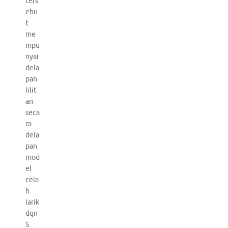
ters
ebu
t
me
mpu
nyai
dela
pan
lilit
an
seca
ra
dela
pan
mod
el
cela
h
larik
dgn
5