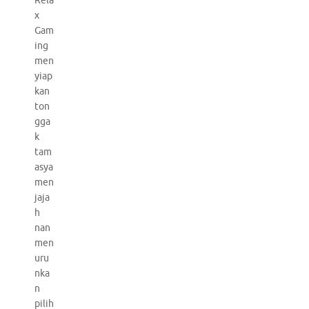
Rela
x
Gam
ing
men
yiap
kan
ton
gga
k
tam
asya
men
jaja
h
nan
men
uru
nka
n
pilih