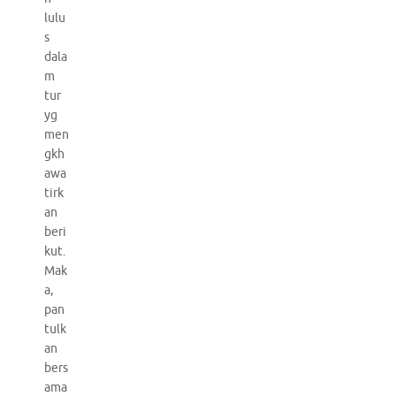
lulu
s
dala
m
tur
yg
men
gkh
awa
tirk
an
beri
kut.
Mak
a,
pan
tulk
an
bers
ama