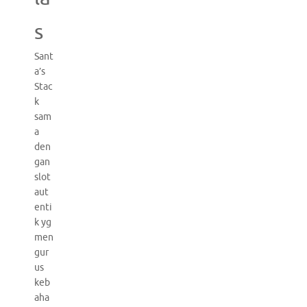
s
Sant
a’s
Stac
k
sam
a
den
gan
slot
aut
enti
k yg
men
gur
us
keb
aha