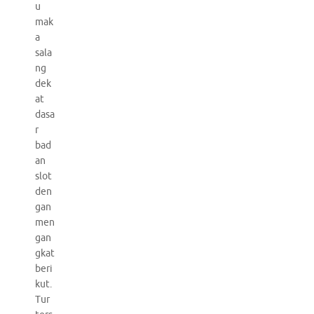
u
mak
a
sala
ng
dek
at
dasa
r
bad
an
slot
den
gan
men
gan
gkat
beri
kut.
Tur