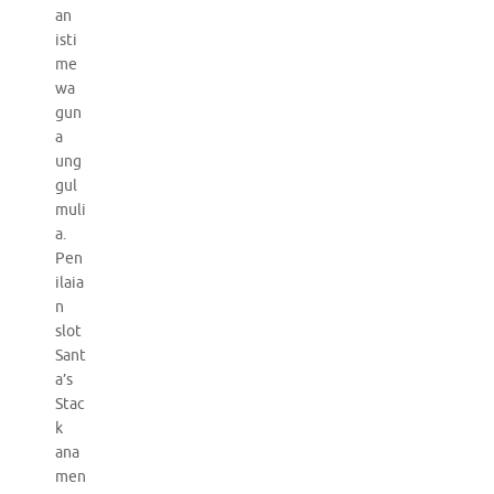
an
isti
me
wa
gun
a
ung
gul
muli
a.
Pen
ilaia
n
slot
Sant
a’s
Stac
k
ana
men