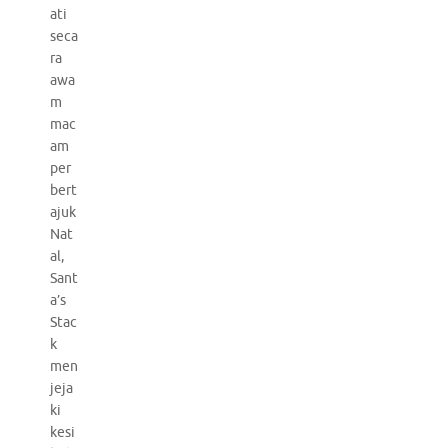
ati
seca
ra
awa
m
mac
am
per
bert
ajuk
Nat
al,
Sant
a’s
Stac
k
men
jeja
ki
kesi