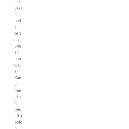
cet
uska
n
pad
a
seti
ap
urai
an
nan
waj
ar
Kam
u
mai
nka
n
bes
erta
bole
h