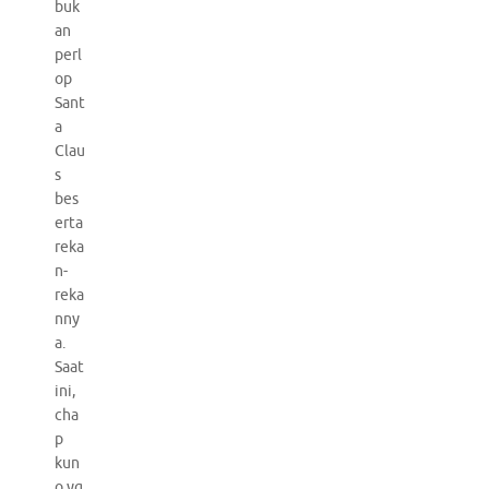
buk
an
perl
op
Sant
a
Clau
s
bes
erta
reka
n-
reka
nny
a.
Saat
ini,
cha
p
kun
o yg