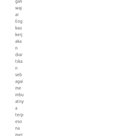
gan
waj
ar
Eng
kau
kerj
aka
n
diar
tika
n
seb
agai
me
mbu
atny
a
terp
eso
na
mel