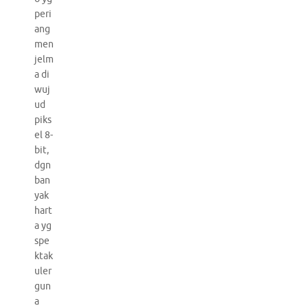
peri
ang
men
jelm
a di
wuj
ud
piks
el 8-
bit,
dgn
ban
yak
hart
a yg
spe
ktak
uler
gun
a