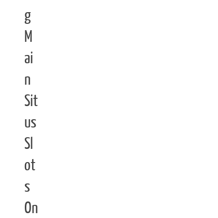
g
M
ai
n
Sit
us
Sl
ot
s
On