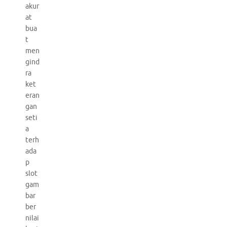
akur
at
bua
t
men
gind
ra
ket
eran
gan
seti
a
terh
ada
p
slot
gam
bar
ber
nilai