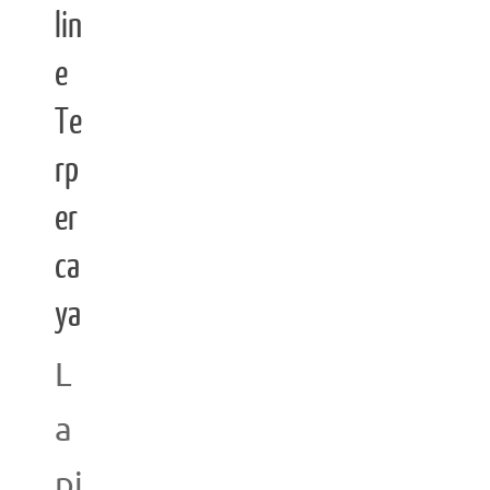
lin
e
Te
rp
er
ca
ya
L
a
pi