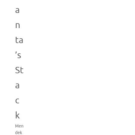
a
n
ta
’s
St
a
c
k
Men
dek