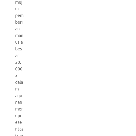
muj
ur
pem
beri
an
man
usia
bes
ar
20,
000
x
dala
m
agu
nan
mer
epr
ese
ntas
ikan