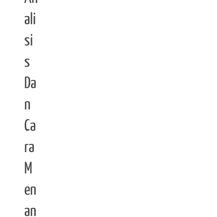
ali
si
s
Da
n
Ca
ra
M
en
an