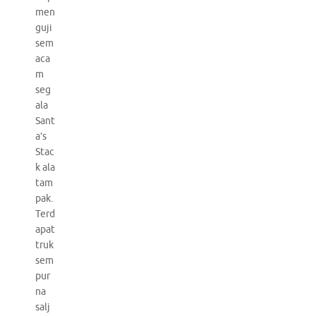
men
guji
sem
aca
m
seg
ala
Sant
a’s
Stac
k ala
tam
pak.
Terd
apat
truk
sem
pur
na
salj