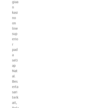
giaa
n
kasi
no
on
line
sup
erio
r
pad
a
seti
ap
Nat
al.
Bes
erta
sari
terk
ait,