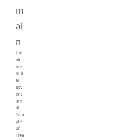
m
ai
n
Unt
uk
me
mul
ai
adv
ent
ure
di
Tem
ple
of
Trea