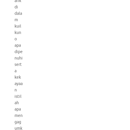
arik
di
dala
m
kuil
kun
o
apa
dipe
nuhi
sert
a
kek
ayaa
n
istil
ah
apa
men
gag
umk