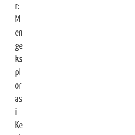
r:
M
en
ge
ks
pl
or
as
i
Ke