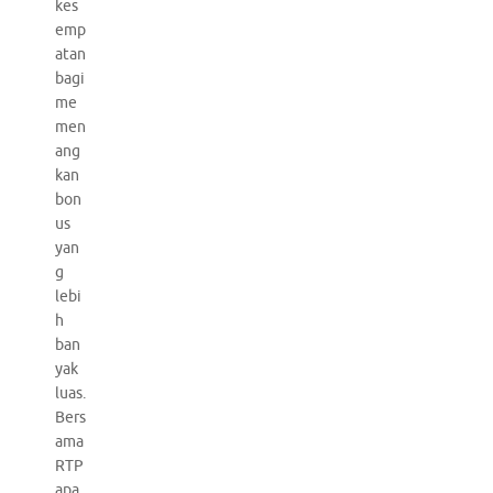
kes
emp
atan
bagi
me
men
ang
kan
bon
us
yan
g
lebi
h
ban
yak
luas.
Bers
ama
RTP
apa