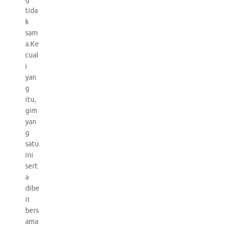
tida
k
sam
a.Ke
cual
i
yan
g
itu,
gim
yan
g
satu
ini
sert
a
dibe
ri
bers
ama