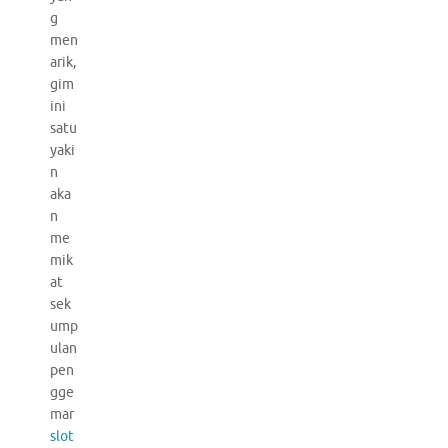
g
men
arik,
gim
ini
satu
yaki
n
aka
n
me
mik
at
sek
ump
ulan
pen
gge
mar
slot