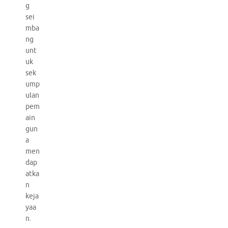
g
sei
mba
ng
unt
uk
sek
ump
ulan
pem
ain
gun
a
men
dap
atka
n
keja
yaa
n.