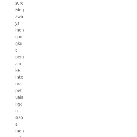
sure
Meg
awa
ys
men
gan
gku
t
pem
ain
ke
inte
rnal
pet
uala
nga
n
siap
a
men