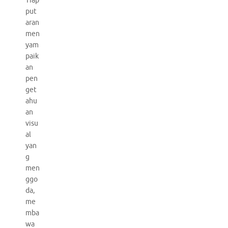
Tiap
put
aran
men
yam
paik
an
pen
get
ahu
an
visu
al
yan
g
men
ggo
da,
me
mba
wa