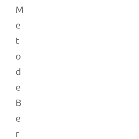
M
e
t
o
d
e
B
e
r