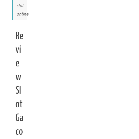
slot
online
Re
vi
e
w
Sl
ot
Ga
co