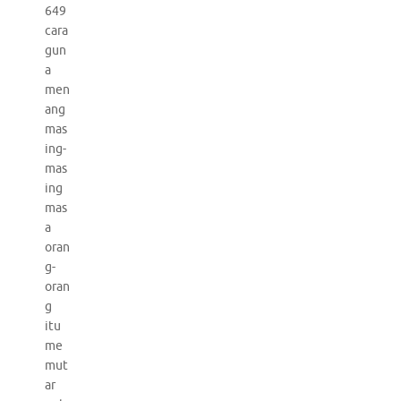
649
cara
gun
a
men
ang
mas
ing-
mas
ing
mas
a
oran
g-
oran
g
itu
me
mut
ar