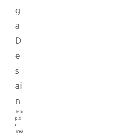
g
a
D
e
s
ai
n
Tem
ple
of
Trea