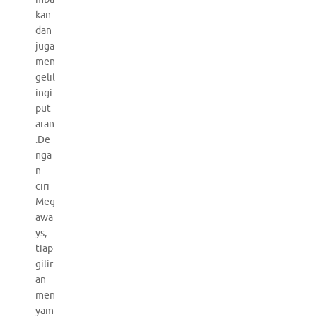
kan
dan
juga
men
gelil
ingi
put
aran
.De
nga
n
ciri
Meg
awa
ys,
tiap
gilir
an
men
yam