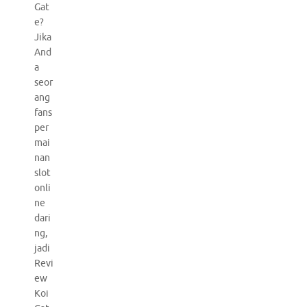
Gat
e?
Jika
And
a
seor
ang
fans
per
mai
nan
slot
onli
ne
dari
ng,
jadi
Revi
ew
Koi