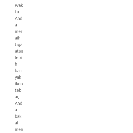
Wak
tu
And
a
mer
aih
tiga
atau
lebi
h
ban
yak
ikon
teb
ar,
And
a
bak
al
men