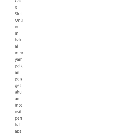
Gat
e
Slot
Onli
ne
ini
bak
al
men
yam
paik
an
pen
get
ahu
an
inte
nsif
peri
hal
apa