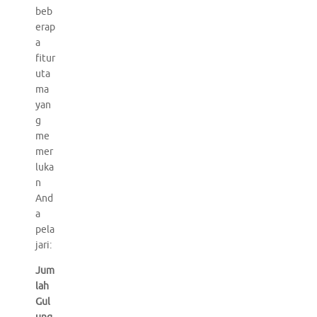
beb
erap
a
fitur
uta
ma
yan
g
me
mer
luka
n
And
a
pela
jari:
Jum
lah
Gul