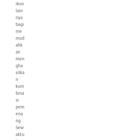
ikon
lain
nya
bagi
me
mud
ahk
an
men
gha
silka
n
kom
bina
si
pem
ena
ng.
Sew
aktu