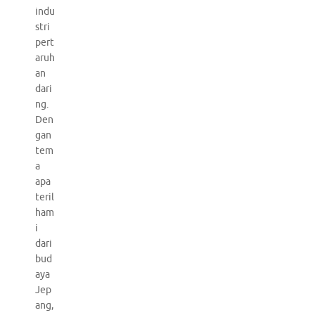
indu
stri
pert
aruh
an
dari
ng.
Den
gan
tem
a
apa
teril
ham
i
dari
bud
aya
Jep
ang,