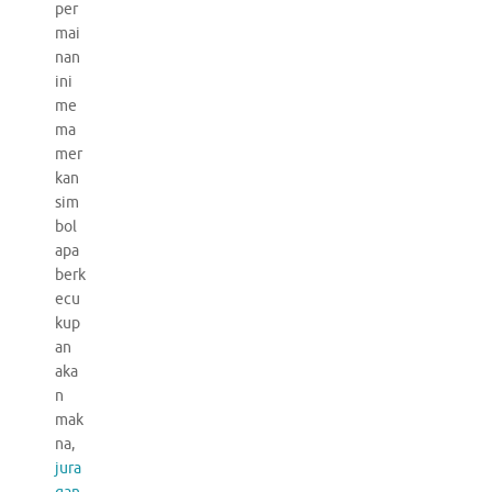
per
mai
nan
ini
me
ma
mer
kan
sim
bol
apa
berk
ecu
kup
an
aka
n
mak
na,
jura