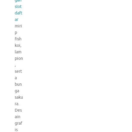
gan
slot
daft
ar
miri
p
fish
koi,
lam
pion
,
sert
a
bun
ga
saku
ra.
Des
ain
graf
is