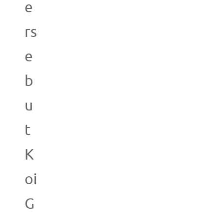
e
rs
e
b
u
t
K
oi
G