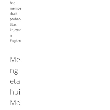
bagi
mempe
rbaiki
probabi
litas
kejayaa
n
Engkau
.
Me
ng
eta
hui
Mo