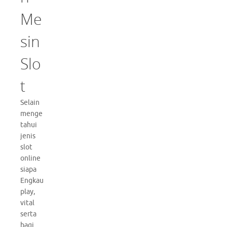
Me
sin
Slo
t
Selain
menge
tahui
jenis
slot
online
siapa
Engkau
play,
vital
serta
bagi