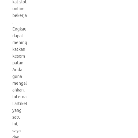
kat slot
online
bekerja
,
Engkau
dapat
mening
katkan
kesem
patan
Anda
guna
mengal
ahkan.
Interna
l artikel
yang
satu
ini,
saya
dan