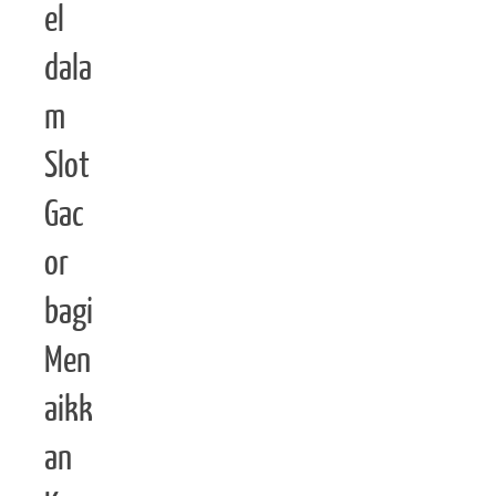
el
dala
m
Slot
Gac
or
bagi
Men
aikk
an