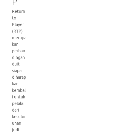
P
Return
to
Player
(RTP)
merupa
kan
perban
dingan
duit
siapa
diharap
kan
kembal
i untuk
pelaku
dari
keselur
uhan
judi