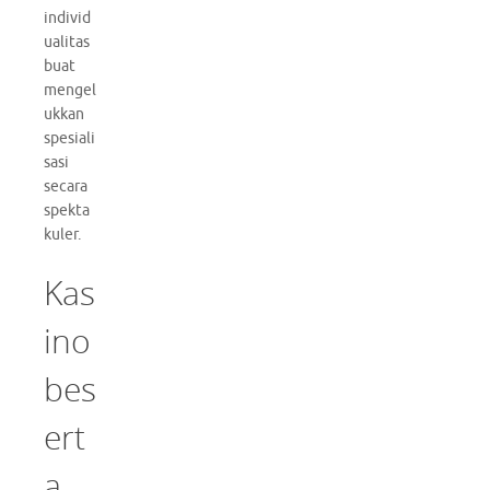
individ
ualitas
buat
mengel
ukkan
spesiali
sasi
secara
spekta
kuler.
Kas
ino
bes
ert
a