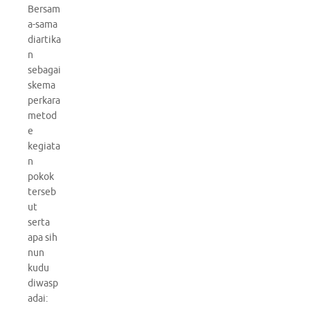
Bersam
a-sama
diartika
n
sebagai
skema
perkara
metod
e
kegiata
n
pokok
terseb
ut
serta
apa sih
nun
kudu
diwasp
adai: