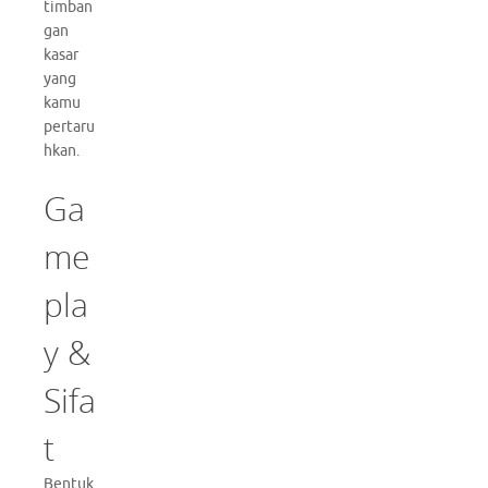
timban
gan
kasar
yang
kamu
pertaru
hkan.
Ga
me
pla
y &
Sifa
t
Bentuk