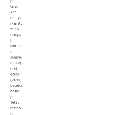
penuh
taraf.
Ana
melapo
rkan itu
mirip
dampa
k
lantara
n
senarai
ditanga
ni di
etape
garang
beserta
besar
poin.
Tetapi,
terseb
ut