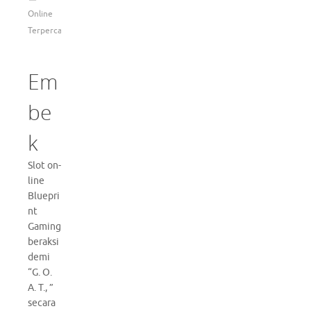
Online
Terpercaya
Em
be
k
Slot on-
line
Bluepri
nt
Gaming
beraksi
demi
“G. O.
A. T., ”
secara