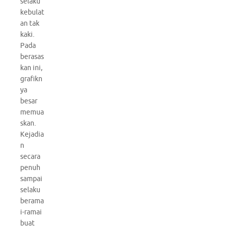
selaku
kebulat
an tak
kaki.
Pada
berasas
kan ini,
grafikn
ya
besar
memua
skan.
Kejadia
n
secara
penuh
sampai
selaku
berama
i-ramai
buat