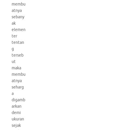
membu
atnya
sebany
ak
elemen
ter
tentan
g
terseb
ut
maka
membu
atnya
seharg
a
digamb
arkan
demi
ukuran
sejak