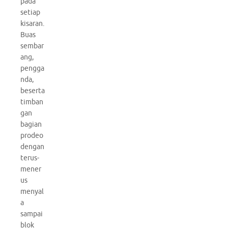
pada
setiap
kisaran.
Buas
sembar
ang,
pengga
nda,
beserta
timban
gan
bagian
prodeo
dengan
terus-
mener
us
menyal
a
sampai
blok