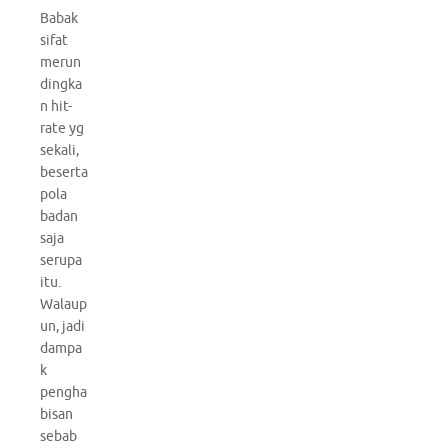
Babak
sifat
merun
dingka
n hit-
rate yg
sekali,
beserta
pola
badan
saja
serupa
itu.
Walaup
un, jadi
dampa
k
pengha
bisan
sebab