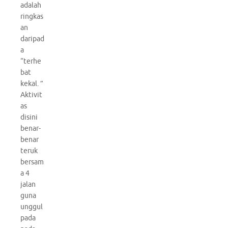
adalah
ringkas
an
daripad
a
“terhe
bat
kekal. ”
Aktivit
as
disini
benar-
benar
teruk
bersam
a 4
jalan
guna
unggul
pada