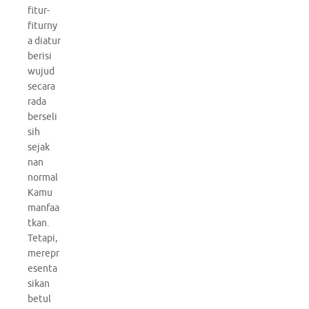
fitur-
fiturny
a diatur
berisi
wujud
secara
rada
berseli
sih
sejak
nan
normal
Kamu
manfaa
tkan.
Tetapi,
merepr
esenta
sikan
betul