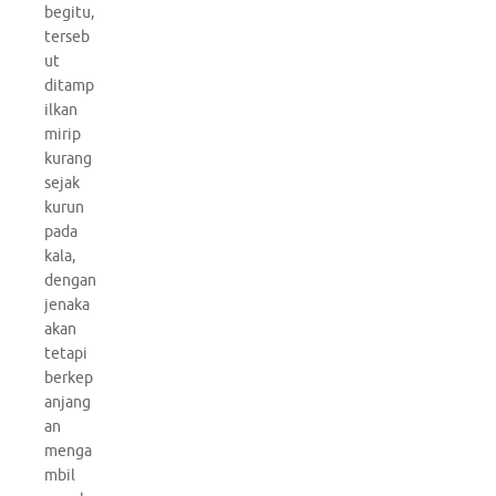
begitu,
terseb
ut
ditamp
ilkan
mirip
kurang
sejak
kurun
pada
kala,
dengan
jenaka
akan
tetapi
berkep
anjang
an
menga
mbil