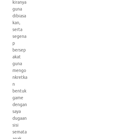
kiranya
guna
dibiasa
kan,
serta
segena
p
bersep
akat
guna
mengo
nkretka
n
bentuk
game
dengan
saya
dugaan
sisi
semata
anak