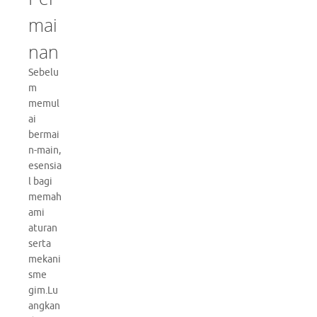
mai
nan
Sebelu
m
memul
ai
bermai
n-main,
esensia
l bagi
memah
ami
aturan
serta
mekani
sme
gim.Lu
angkan