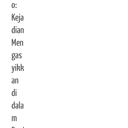
o:
Keja
dian
Men
gas
yikk
an
di
dala
m