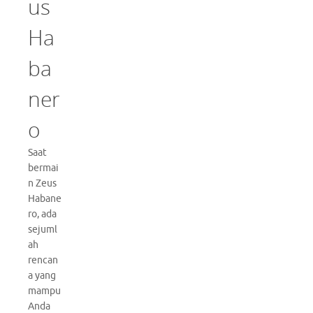
us
Ha
ba
ner
o
Saat
bermai
n Zeus
Habane
ro, ada
sejuml
ah
rencan
a yang
mampu
Anda