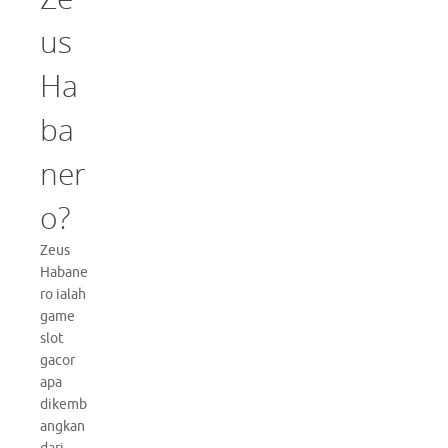
us
Ha
ba
ner
o?
Zeus
Habane
ro ialah
game
slot
gacor
apa
dikemb
angkan