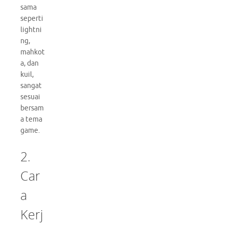
sama
seperti
lightni
ng,
mahkot
a, dan
kuil,
sangat
sesuai
bersam
a tema
game.
2.
Car
a
Kerj