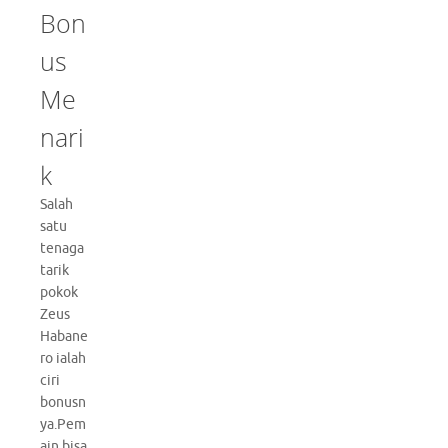
Bon
us
Me
nari
k
Salah
satu
tenaga
tarik
pokok
Zeus
Habane
ro ialah
ciri
bonusn
ya.Pem
ain bisa