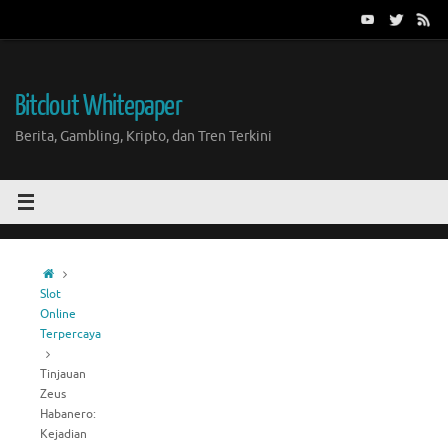
Skip
to
content
Bitclout Whitepaper
Berita, Gambling, Kripto, dan Tren Terkini
Home
Slot
Online
Terpercaya
Tinjauan
Zeus
Habanero:
Kejadian