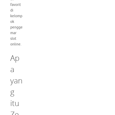
favorit
di
kelomp
ok
pengge
mar
slot
online.
Ap
a
yan
g
itu
Ze