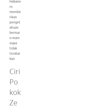
Habane
ro
membe
rikan
penget
ahuan
bermai
n-main
siapa
tidak
terabai
kan.
Ciri
Po
kok
Ze