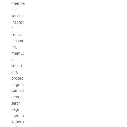
memba
has
secara
intensi
f
tentan
g game
ini,
memul
ai
sebab
ciri,
prosed
ur gim,
sampai
dengan
saran
bagi
meraih
keberh