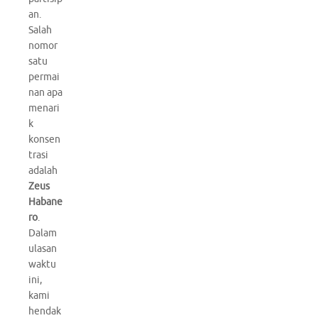
an.
Salah
nomor
satu
permai
nan apa
menari
k
konsen
trasi
adalah
Zeus
Habane
ro
.
Dalam
ulasan
waktu
ini,
kami
hendak