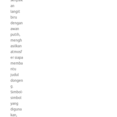
skripsik
an
langit
biru
dengan
awan
putih,
mengh
asilkan
atmosf
er siapa
memba
ntu
judul
dongen
g.
Simbol-
simbol
yang
diguna
kan,