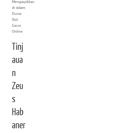
Mengasyikkan
di dalam
Dunia
Slot
Gacor
Online
Tinj
aua
n
Zeu
s
Hab
aner