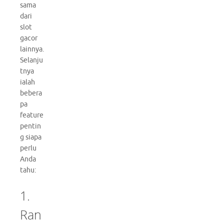
sama
dari
slot
gacor
lainnya.
Selanju
tnya
ialah
bebera
pa
feature
pentin
g siapa
perlu
Anda
tahu:
1.
Ran