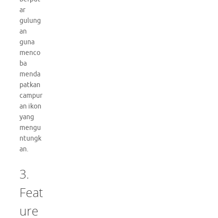
ar
gulung
an
guna
menco
ba
menda
patkan
campur
an ikon
yang
mengu
ntungk
an.
3.
Feat
ure