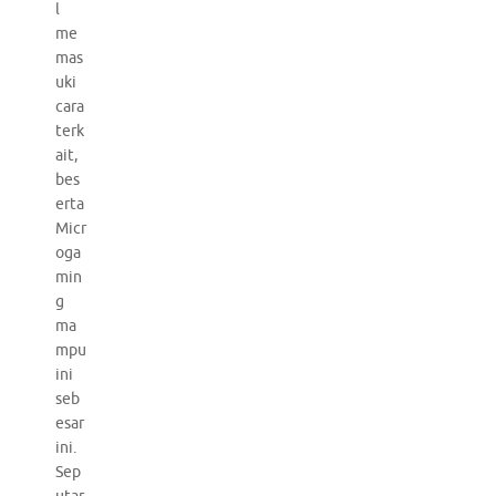
l
me
mas
uki
cara
terk
ait,
bes
erta
Micr
oga
min
g
ma
mpu
ini
seb
esar
ini.
Sep