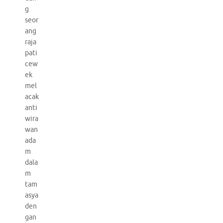
g
seor
ang
raja
pati
cew
ek
mel
acak
anti
wira
wan
ada
m
dala
m
tam
asya
den
gan