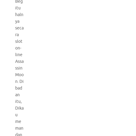
Beg
itu
haln
ya
seca
ra
slot
on-
line
Assa
ssin
Moo
n. Di
bad
an
itu,
Dika
u
me
man
dan