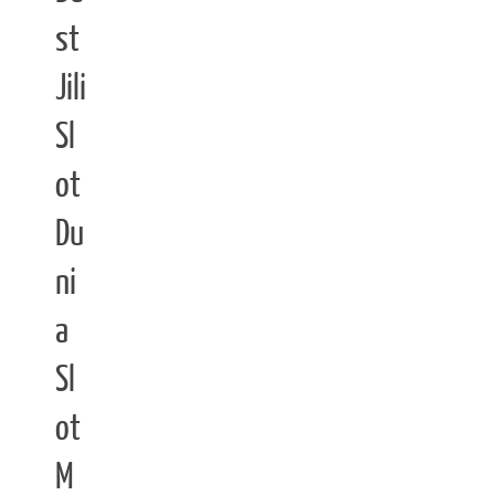
st
Jili
Sl
ot
Du
ni
a
Sl
ot
M