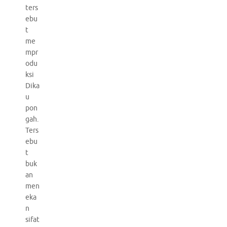
ters
ebu
t
me
mpr
odu
ksi
Dika
u
pon
gah.
Ters
ebu
t
buk
an
men
eka
n
sifat