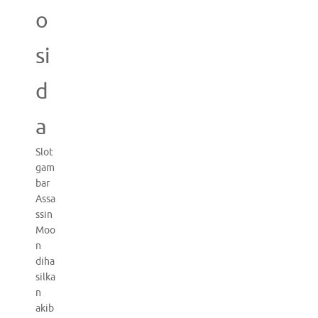
o
si
d
a
Slot
gam
bar
Assa
ssin
Moo
n
diha
silka
n
akib