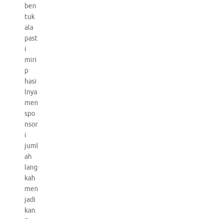
ben
tuk
ala
past
i
miri
p
hasi
lnya
men
spo
nsor
i
juml
ah
lang
kah
men
jadi
kan.