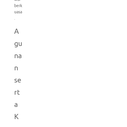
berk
uasa
.
A
gu
na
n
se
rt
a
K