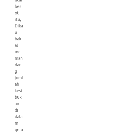
utar
bes
ot
itu,
Dika
u
bak
al
me
man
dan
g
juml
ah
kesi
buk
an
di
dala
m
gelu