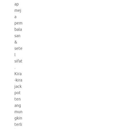
ap
mej
a
pem
bala
san
&
sete
l
sifat
.
Kira
-kira
jack
pot
ten
ang
mun
gkin
terli