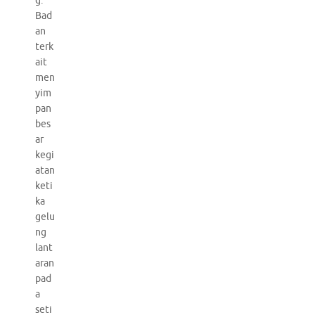
g.
Bad
an
terk
ait
men
yim
pan
bes
ar
kegi
atan
keti
ka
gelu
ng
lant
aran
pad
a
seti