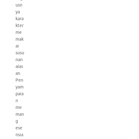
usn
ya
kara
kter
me
mak
ai
susu
nan
alas
an.
Pen
yam
paia
n
me
man
g
ese
nsia