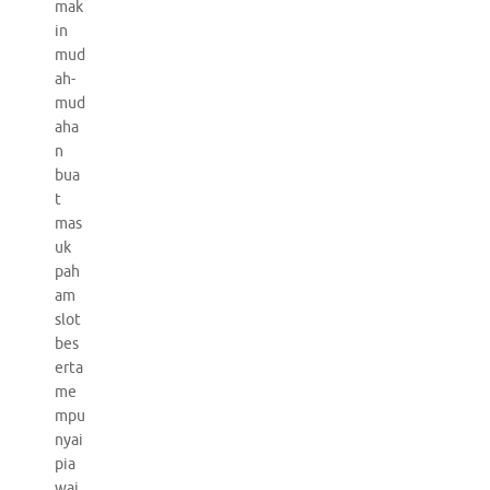
mak
in
mud
ah-
mud
aha
n
bua
t
mas
uk
pah
am
slot
bes
erta
me
mpu
nyai
pia
wai