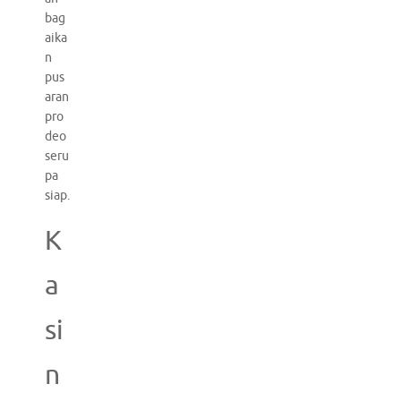
bag
aika
n
pus
aran
pro
deo
seru
pa
siap.
K
a
si
n