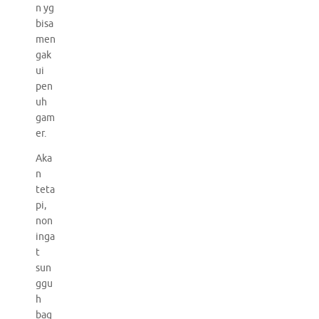
n yg
bisa
men
gak
ui
pen
uh
gam
er.
Aka
n
teta
pi,
non
inga
t
sun
ggu
h
bag