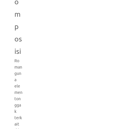
o
m
p
os
isi
Ro
man
gun
a
ele
men
ton
gga
k
terk
ait