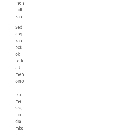
men
jadi
kan.
Sed
ang
kan
pok
ok
terk
ait
men
onjo
l
isti
me
wa,
non
dia
mka
n