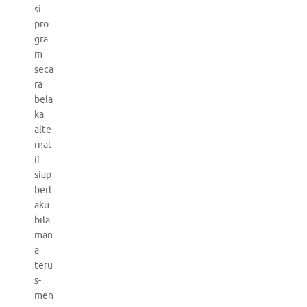
si
pro
gra
m
seca
ra
bela
ka
alte
rnat
if
siap
berl
aku
bila
man
a
teru
s-
men