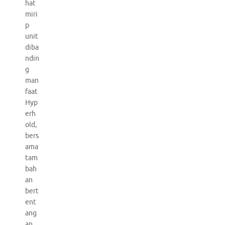
hat
miri
p
unit
diba
ndin
g
man
faat
Hyp
erh
old,
bers
ama
tam
bah
an
bert
ent
ang
an