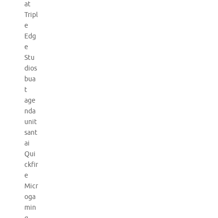
at
Tripl
e
Edg
e
Stu
dios
bua
t
age
nda
unit
sant
ai
Qui
ckfir
e
Micr
oga
min