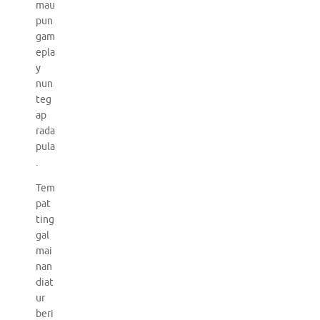
mau
pun
gam
epla
y
nun
teg
ap
rada
pula
.
Tem
pat
ting
gal
mai
nan
diat
ur
beri