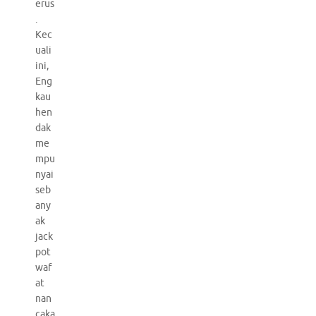
erus
.
Kec
uali
ini,
Eng
kau
hen
dak
me
mpu
nyai
seb
any
ak
jack
pot
waf
at
nan
caka