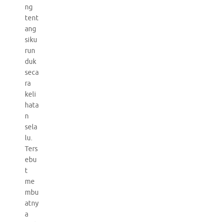
ng
tent
ang
siku
run
duk
seca
ra
keli
hata
n
sela
lu.
Ters
ebu
t
me
mbu
atny
a