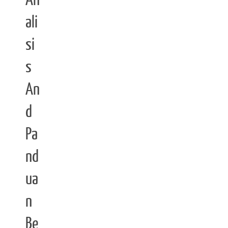
An
ali
si
s
An
d
Pa
nd
ua
n
Be