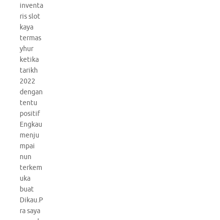
inventa
ris slot
kaya
termas
yhur
ketika
tarikh
2022
dengan
tentu
positif
Engkau
menju
mpai
nun
terkem
uka
buat
Dikau.P
ra saya