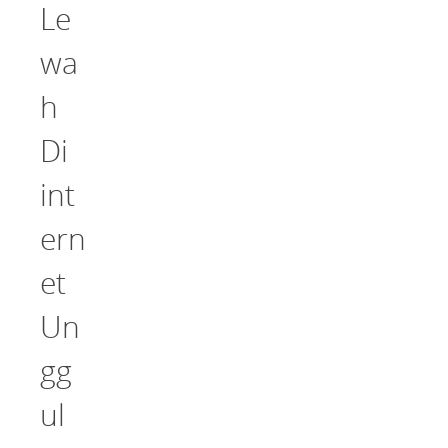
Le
wa
h
Di
int
ern
et
Un
gg
ul