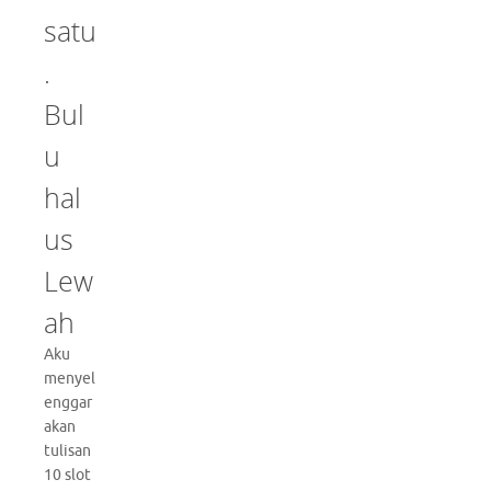
satu
.
Bul
u
hal
us
Lew
ah
Aku
menyel
enggar
akan
tulisan
10 slot