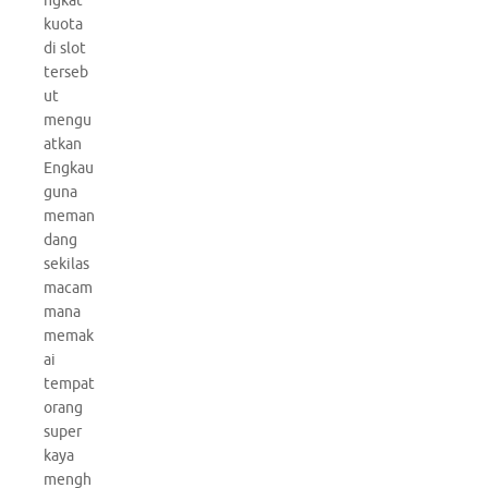
ngkat
kuota
di slot
terseb
ut
mengu
atkan
Engkau
guna
meman
dang
sekilas
macam
mana
memak
ai
tempat
orang
super
kaya
mengh