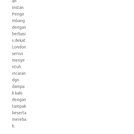
an
Instan.
Penge
mbang
dengan
berbasi
s dekat
London
serius
menye
ntuh
incaran
dgn
dampa
k kaki
dengan
tampak
beserta
mereba
k.