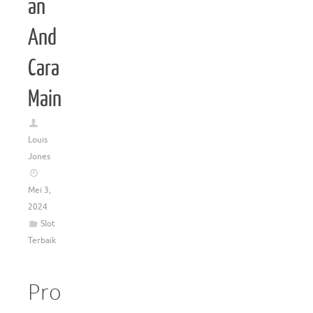
an
And
Cara
Main
Louis
Jones
Mei 3,
2024
Slot
Terbaik
Pro