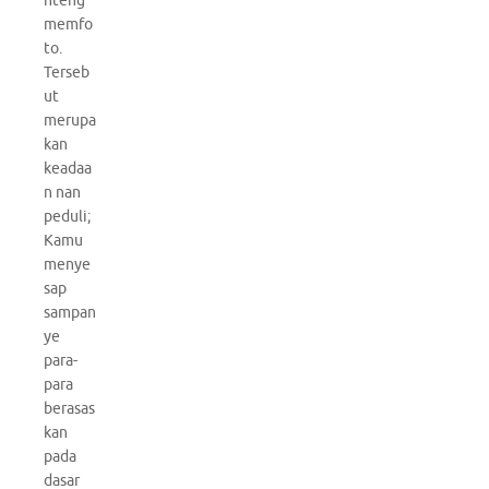
nteng
memfo
to.
Terseb
ut
merupa
kan
keadaa
n nan
peduli;
Kamu
menye
sap
sampan
ye
para-
para
berasas
kan
pada
dasar