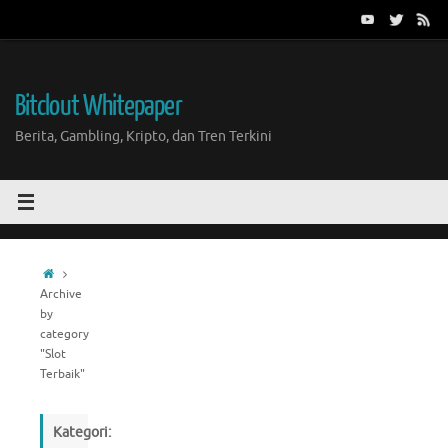
Skip
to
content
Bitclout Whitepaper
Berita, Gambling, Kripto, dan Tren Terkini
Home
Archive
by
category
"Slot
Terbaik"
Kategori: