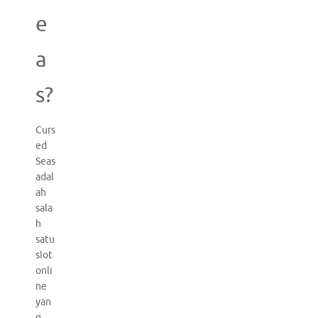
e
a
s?
Curs
ed
Seas
adal
ah
sala
h
satu
slot
onli
ne
yan
g