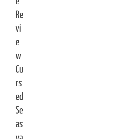
e
Re
vi
e
w
Cu
rs
ed
Se
as
ya