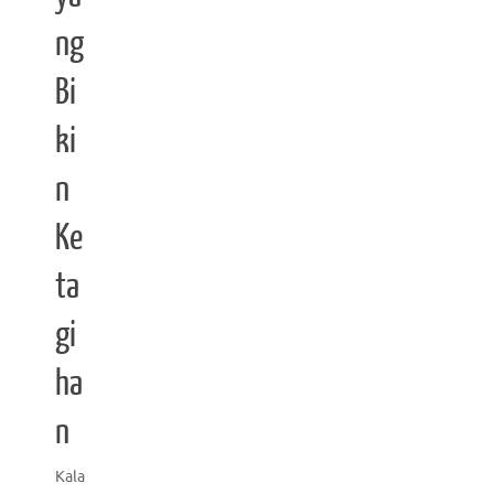
ng
Bi
ki
n
Ke
ta
gi
ha
n
Kala