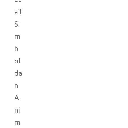
ail
Si
m
b
ol
da
n
A
ni
m