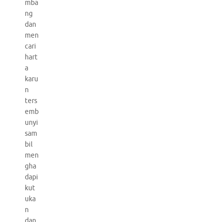
mba
ng
dan
men
cari
hart
a
karu
n
ters
emb
unyi
sam
bil
men
gha
dapi
kut
uka
n
dan