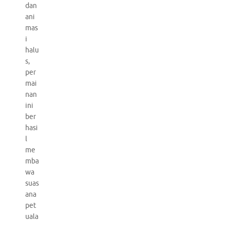
dan
ani
mas
i
halu
s,
per
mai
nan
ini
ber
hasi
l
me
mba
wa
suas
ana
pet
uala