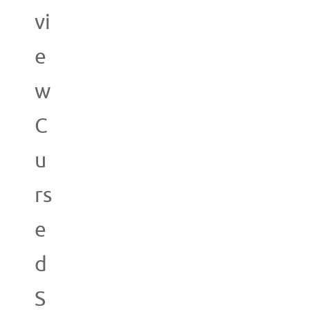
vi
e
w
C
u
rs
e
d
S