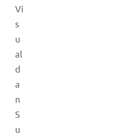
Vi
s
u
al
d
a
n
S
u