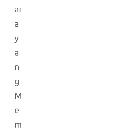
ar
a
y
a
n
g
M
e
m