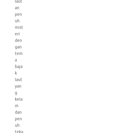
laut
an
pen
uh
mist
eri
den
gan
tem
a
baja
k
laut
yan
g
kela
m
dan
pen
uh
teka