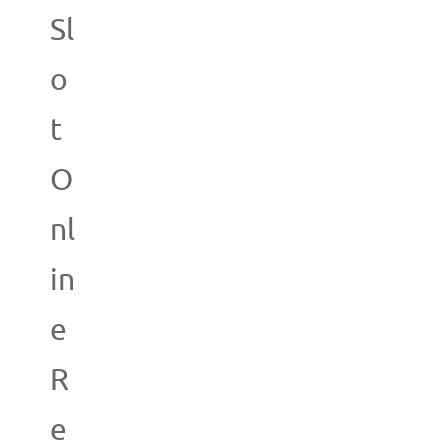
Sl
o
t
O
nl
in
e
R
e