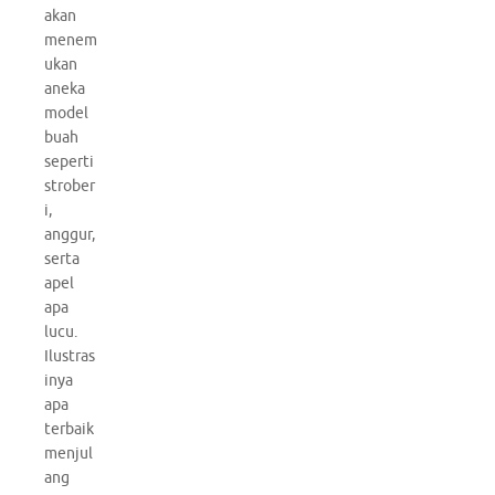
akan
menem
ukan
aneka
model
buah
seperti
strober
i,
anggur,
serta
apel
apa
lucu.
Ilustras
inya
apa
terbaik
menjul
ang