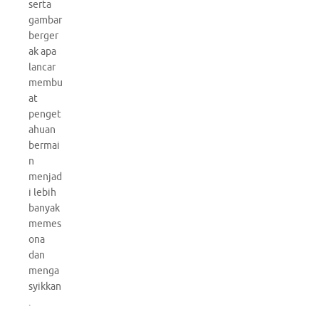
serta
gambar
berger
ak apa
lancar
membu
at
penget
ahuan
bermai
n
menjad
i lebih
banyak
memes
ona
dan
menga
syikkan
.