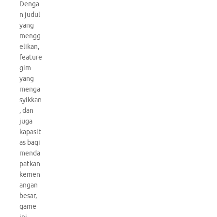
Denga
n judul
yang
mengg
elikan,
feature
gim
yang
menga
syikkan
, dan
juga
kapasit
as bagi
menda
patkan
kemen
angan
besar,
game