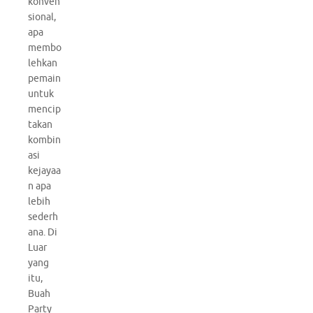
konven
sional,
apa
membo
lehkan
pemain
untuk
mencip
takan
kombin
asi
kejayaa
n apa
lebih
sederh
ana. Di
Luar
yang
itu,
Buah
Party