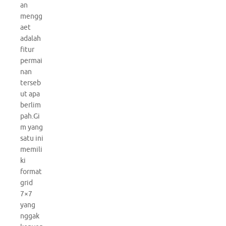
an
mengg
aet
adalah
fitur
permai
nan
terseb
ut apa
berlim
pah.Gi
m yang
satu ini
memili
ki
format
grid
7×7
yang
nggak