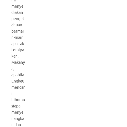
ini
menye
diakan
penget
ahuan
bermai
n-main
apa tak
teralpa
kan.
Makany
a,
apabila
Engkau
mencar
i
hiburan
siapa
menye
nangka
n dan