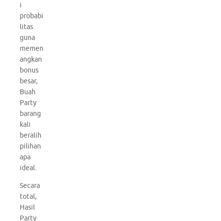
i
probabi
litas
guna
memen
angkan
bonus
besar,
Buah
Party
barang
kali
beralih
pilihan
apa
ideal.
Secara
total,
Hasil
Party