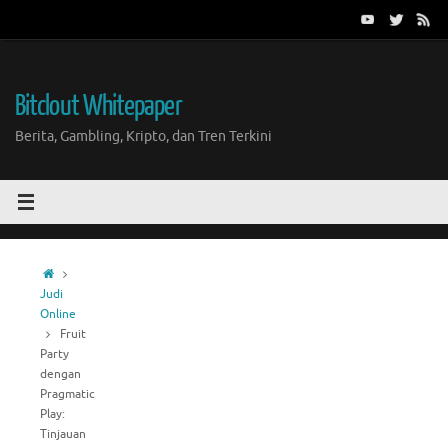
Skip
to
content
Bitclout Whitepaper
Berita, Gambling, Kripto, dan Tren Terkini
Home
Judi
Online
Fruit
Party
dengan
Pragmatic
Play:
Tinjauan